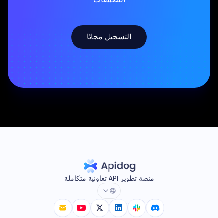
التسجيل مجانًا
منصة تطوير API تعاونية متكاملة