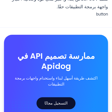
واجهة برمجة التطبيقات حقًا.
button
ممارسة تصميم API في
Apidog
اكتشف طريقة أسهل لبناء واستخدام واجهات برمجة
التطبيقات
التسجيل مجانًا