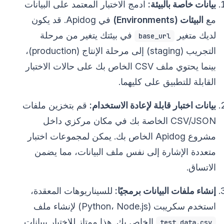
بيانات خاصة بالبيئة:
ادمج الاختبار المعتمد على البيانات
مع
البيئات (Environments)
في Apidog. قد يكون
لديك متغير
في بيئتك يتغير من مرحلة
base_url
التجريب (staging) إلى مرحلة الإنتاج (production)،
بينما يحتوي ملف CSV الخاص بك على حالات الاختبار
القابلة للتطبيق على كليهما.
بيانات اختبار قابلة لإعادة الاستخدام:
قم بتخزين ملفات
CSV/JSON الخاصة بك في مكان مركزي داخل
مشروع Apidog الخاص بك. يمكن لمجموعات اختبار
متعددة الإشارة إلى نفس ملف البيانات، مما يضمن
الاتساق.
إنشاء ملفات البيانات برمجيًا:
للسيناريوهات المعقدة،
استخدم سكريبت (Python، Node.js) لإنشاء ملف
الخاص بك. هذا ممتاز للاختبار ببيانات
test_data.csv