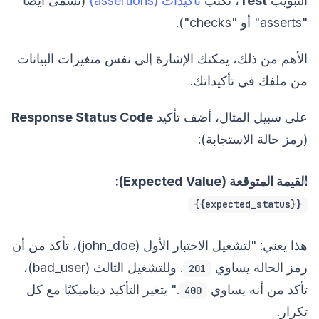
التبويب
Test
، تكتب
تأكيدات (assertions)
(تسمى أيضًا
"asserts" أو "checks").
الأهم من ذلك، يمكنك الإشارة إلى نفس متغيرات البيانات
من ملفك في تأكيداتك.
على سبيل المثال، أضف تأكيد
Response Status Code
(رمز حالة الاستجابة):
القيمة المتوقعة (Expected Value):
{{expected_status}}
هذا يعني: "لتشغيل الاختبار الأول (john_doe)، تأكد من أن
رمز الحالة يساوي
. وللتشغيل الثالث (bad_user)،
201
تأكد من أنه يساوي
." يتغير التأكيد ديناميكيًا مع كل
400
تكرار.