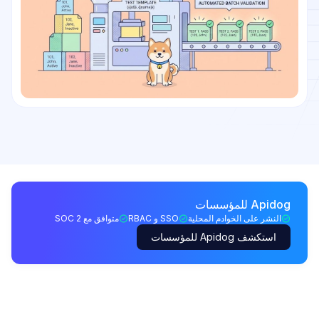
Apidog للمؤسسات
النشر على الخوادم المحلية
SSO و RBAC
متوافق مع SOC 2
استكشف Apidog للمؤسسات