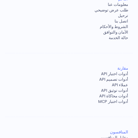
معلومات عنا
طلب عرض توضيحي
ترحيل
اتصل بنا
الشروط والأحكام
الأمان والتوافق
حالة الخدمة
مقارنة
أدوات اختبار API
أدوات تصميم API
عملاء API
أدوات توثيق API
أدوات محاكاة API
أدوات اختبار MCP
المنافسون
مقابل المنافسين