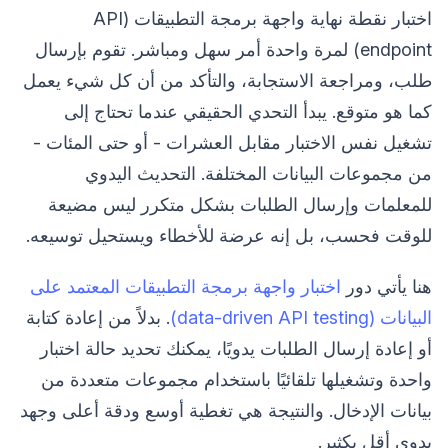
اختبار نقطة نهاية واجهة برمجة التطبيقات (API
endpoint) لمرة واحدة أمر سهل ومباشر. تقوم بإرسال
طلب، ومراجعة الاستجابة، والتأكد من أن كل شيء يعمل
كما هو متوقع. يبدأ التحدي الحقيقي عندما تحتاج إلى
تشغيل نفس الاختبار مقابل العشرات - أو حتى المئات -
من مجموعات البيانات المختلفة. التحديث اليدوي
للمعلمات وإرسال الطلبات بشكل متكرر ليس مضيعة
للوقت فحسب، بل إنه عرضة للأخطاء ويستحيل توسيعه.
هنا يأتي دور
اختبار واجهة برمجة التطبيقات المعتمد على
البيانات (data-driven API testing)
. بدلاً من إعادة كتابة
أو إعادة إرسال الطلبات يدويًا، يمكنك تحديد حالة اختبار
واحدة وتشغيلها تلقائيًا باستخدام مجموعات متعددة من
بيانات الإدخال. والنتيجة هي تغطية أوسع ودقة أعلى وجهد
يدوي أقل بكثير.