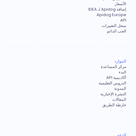
الأسعار
إضافة Apidog لـ IDEA
Apidog Europe
API
سجل التغييرات
الحب الدائم
الموارد
مركز المساعدة
البدء
أكاديمية API
الدروس التعليمية
المدونة
النشرة الإخبارية
المقالات
خارطة الطريق
الدعم