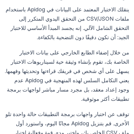
ينقلك الاختبار المعتمد على البيانات في Apidog باستخدام
ملفات CSV/JSON من التحقق اليدوي المتكرر إلى
التحقق الشامل الآلي. إنه يجسد المبدأ الأساسي للاختبار
الجيد: أن تكون دقيقًا دون التضحية بالكفاءة.
من خلال إضفاء الطابع الخارجي على بيانات الاختبار
الخاصة بك، تقوم بإنشاء وثيقة حية لسيناريوهات الاختبار
يسهل على أي شخص في فريقك قراءتها وتحديثها وفهمها.
يعني التكامل السلس لهذه المنهجية في Apidog عدم
وجود إعداد معقد، بل مجرد مسار مباشر لواجهات برمجة
تطبيقات أكثر موثوقية.
توقف عن اختبار واجهات برمجة التطبيقات حالة واحدة تلو
الأخرى. قم بتنزيل Apidog مجانًا اليوم، واستورد أول
ملف CSV الخاص بك، واختبر مدى قوة وفعالية اختبار