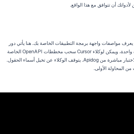
أدواتك أن تتوافق مع هذا الواقع.
Cursor 3 بمفرده: إنه لا يعرف مواصفات واجهة برمجة التطبيقات الخاصة بك. هنا يأتي دور
خادم MCP من Apidog. تقوم بتوصيله مرة واحدة، ويمكن لوكلاء Cursor سحب مخططات OpenAPI الخاصة
بك، وتعريفات نقاط النهاية، وسيناريوهات الاختبار مباشرة من Apidog. يتوقف الوكلاء عن تخيل أسماء الحقول.
من المحاولة الأولى.