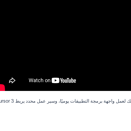
تتناول هذه المقالة ما تغير في Cursor 3، وما يعنيه ذلك لعمل واجهة برمجة التطبيقات يوميًا، و