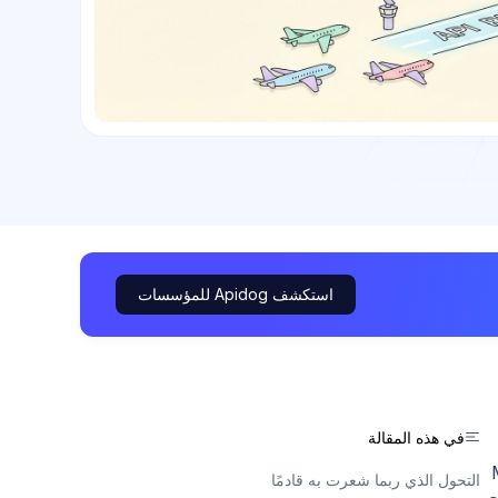
استكشف Apidog للمؤسسات
في هذه المقالة
 ومخرجات أدوات MCP
التحول الذي ربما شعرت به قادمًا