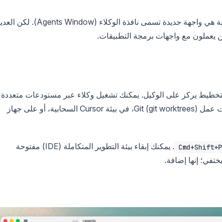
في 2 أبريل 2026. الميزة الرئيسية هي واجهة جديدة تسمى نافذة الوكلاء (Agents Window). لك
 يعملون مع واجهات برمجة التطبيقات.
 بتخطيط يركز على الوكيل. يمكنك تشغيل وكلاء عبر مستودعات متعددة
في وقت واحد، سواء كانوا يعملون محليًا، في مساحات عمل Git (git worktrees)، في بيئة Cursor السحابية، أو على جهاز
. يمكنك إبقاء بيئة التطوير المتكاملة (IDE) مفتوحة
Cmd+Shift+P
يختفي؛ إنها إضافة.