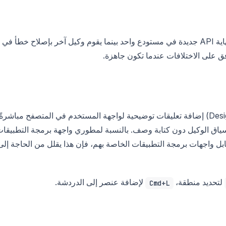
التأثير العملي: يمكنك بدء تشغيل وكيل لإنشاء نقطة نهاية API جديدة في مستودع واحد بينما يقوم وكيل آخر بإصلاح خطأ في
فق على الاختلافات عندما تكون جاهزة.
داخل نافذة الوكلاء، يتيح لك وضع التصميم (Design Mode) إضافة تعليقات توضيحية لواجهة المستخدم في المتصفح مباشرةً
ى سياق الوكيل دون كتابة وصف. بالنسبة لمطوري واجهة برمجة التطبيقا
قابل واجهات برمجة التطبيقات الخاصة بهم، فإن هذا يقلل من الحاجة إلى
لتحديد منطقة،
لإضافة عنصر إلى الدردشة.
Cmd+L