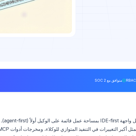
متوافق مع SOC 2
أُطلق Cursor 3 في 2 أبريل 2026، ليحل محل واجهة IDE-first بمساحة عمل قائمة على الوكيل أولاً (agent-first).
بالنسبة لمطوري واجهات برمجة التطبيقات (API)، تتمثل أكبر التغييرات في التنفيذ المتوازي للوكلاء،