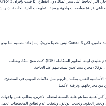
الأكثر ثراءً، وميزة الانتقال من السحابة إلى الجهاز المحلي التي تحافظ على سير عملك دون انقطاع. إذا ق
وكلاء الذكاء الاصطناعي قراءة مواصفات واجهة برمجة التطبيقات الحية الخاصة بك وإنش
أصبحت محررات أكواد الذكاء الاصطناعي أكثر ذكاءً منذ عامين. لكن Cursor 3 ليس تحديثًا تدريجيًا. إنه إعادة تصميم لما تبدو
قبل Cursor 3، كنت لا تزال تعمل في الغالب كمستخدم تقليدي لبيئة التطوير المتكاملة (IDE). كنت تفتح ملفًا، وتطلب
ن الوكلاء مجرد مساعدين تستدعيهم عند الحاجة.
الآن الوحدة الأساسية للعمل. يمكنك إدارتهم مثل علامات التبويب في المتصفح:
ق من مخرجاتهم، وترقية الأفضل.
 أكثر أهمية مما هو عليه بالنسبة لمعظم الآخرين. يتطلب عمل واجهات
ة، وتختبر العقود، وتحدث الوثائق، وتتعقب عدم تطابق المخططات. تعمل