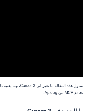
بخادم MCP من Apidog.