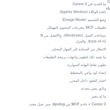
مت بإقران Cursor 3
ما الجديد في Cursor 3
اء
نافذة الوكلاء (Agents Window)
وضع التصميم (Design Mode)
تطبيقات MCP: مخرجات المحتوى المهيكل
مساحات العمل (Worktrees)، والأفضل من N
(best-of-n)، والعزل
الانتقال من السحابة إلى الجهاز المحلي
ما يعنيه ذلك لتطوير واجهات برمجة التطبيقات
تطوير نقاط النهاية المتوازية
إنشاء كود واعي بالمخطط
اختبار العقود داخل المحرر
وثائق تبقى محدثة
ما لم يتغير
Cursor 3 + خادم MCP من Apidog: سير عمل محدد