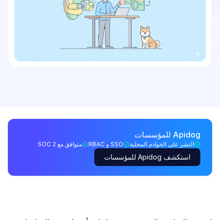
Apidog للمؤسسات
النشر على الخوادم المحلية
SSO و RBAC
متوافق مع SOC 2
استكشف Apidog للمؤسسات