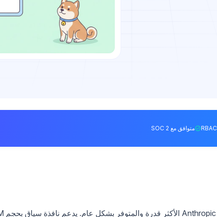
متوافق مع SOC 2
) هو نموذج Anthropic الأكثر ق