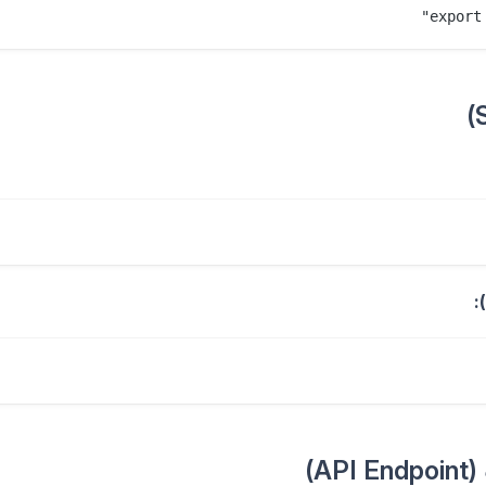
export
A)