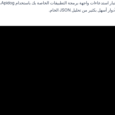
وجاهز للنسخ. ستتعلم أيضًا كيفية تصحيح الأخطاء واختبار استدعاءات واجهة برمجة التطبيقات الخا
ل بكثير من تحليل JSON الخام.