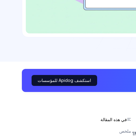
استكشف Apidog للمؤسسات
في هذه المقالة
ملخص
درة والمتوفر بشكل عام. يدعم نافذة سياق بحجم 1M