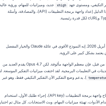
جديد، وميزانيات للمهام، ورؤية عالية
xhigh
الدقة (3.75 ميجابكسل)، واستخدام الأدوات. يغطي هذا الدليل إعداد واجهة برمجة التطبيقات (API)، والمصادقة، وأمثلة
في 16 أبريل 2026. إنه النموذج الأقوى في عائلة Claude والخيار المفضل
ي يعتمد بشكل كبير على الرؤية.
إذا كنت قد استخدمت واجهة برمجة تطبيقات Claude من قبل، فإن معظم الواجهة مألوفة. لكن Opus 4.7 يقدم العديد من
ديثات في التعليمات البرمجية. لقد اختفت ميزانيات التفكير الموسعة. لق
). يدعم وضع التفكير الآن التفكير التكيفي فقط، وهو غير
temperatu
يرشدك هذا الدليل خلال كل خطوة: الحصول على مفتاح واجهة برمجة التطبيقات (API key)، إجراء طلبك الأول، استخدام
ام الأدوات، تهيئة ميزانيات المهام، وبث الاستجابات. كل مثال تم اختبار