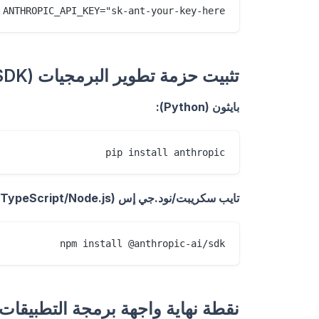
 ANTHROPIC_API_KEY="sk-ant-your-key-here"

تثبيت حزمة تطوير البرمجيات (SDK)
بايثون (Python):
pip install anthropic

تايب سكريبت/نود.جي إس (TypeScript/Node.js):
npm install @anthropic-ai/sdk

نقطة نهاية واجهة برمجة التطبيقات (PI Endpoint