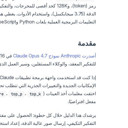
رمز (token)، و128K كحد أقصى للمخرجات، والتفكير التكيفي، ومستوى جهد
التعليمات البرمجية العملية بلغات Python وTypeScript وcURL لكل قدرة رئيسية.
مقدمة
أصدرت Anthropic نموذج Claude Opus 4.7
للتفكير المعقد، والوكلاء المستقلين، وسير العمل الذ
الإمكانيات الجديدة والتغييرات الجذرية التي تتطلب تح
اختفت معلمات أخذ العينات (
،
،
re
top_p
top_k
مفعل افتراضيًا.
التفكير التكيفي، إرسال صور عالية الدقة، إعداد استخد