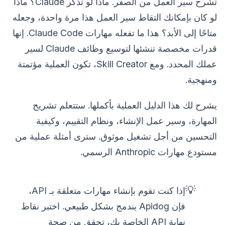
تشرح سير العمل من الصفر. ماذا لو تذكر Claude؟ ماذا
لو كان بإمكانك التقاط سير العمل هذا مرة واحدة، وجعله
متاحًا إلى الأبد؟ هذا ما تفعله مهارات Claude Code. إنها
قدرات مخصصة تنشئها لتوسيع وظائف Claude لسير
عملك المحدد. ومع Skill Creator، تكون العملية مؤتمتة
ومنهجية.
يشرح لك هذا الدليل العملية بأكملها. ستتعلم تشريح
المهارة، وسير عمل الإنشاء، ونظام التقييم، وكيفية
التحسين من أجل تشغيل موثوق. سترى أمثلة عملية من
مستودع مهارات Anthropic الرسمي.
💡
إذا كنت تقوم بإنشاء مهارات متعلقة بـ API،
فإن Apidog يندمج بشكل طبيعي. اختبر نقاط
نهاية API الخاصة بك، تحقق من صحة