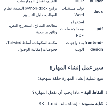
builder
MCP
التقييم، أفضل الممارسات
توليد مستندات
برامج python-docx النصية، نظام
docx
Word
القوالب، دليل التنسيق
استخراج
معالجة النماذج، استخراج النص،
pdf
ومعالجة ملفات
وثائق مرجعية
PDF
frontend-
بناء واجهات
مكتبة المكونات، أنماط Tailwind،
design
الويب
فحوصات إمكانية الوصول
سير عمل إنشاء المهارة
تتبع عملية إنشاء المهارة حلقة منهجية:
التقاط النية
- ماذا يجب أن تفعل المهارة؟
كتابة مسودة
- إنشاء ملف SKILL.md