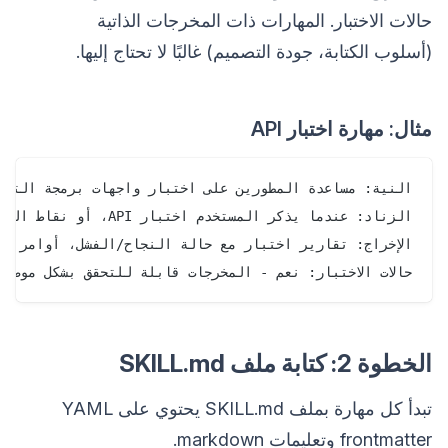
حالات الاختبار. المهارات ذات المخرجات الذاتية
(أسلوب الكتابة، جودة التصميم) غالبًا لا تحتاج إليها.
مثال: مهارة اختبار API
حالات الاختبار: نعم - المخرجات قابلة للتحقق بشكل موضوع

الخطوة 2: كتابة ملف SKILL.md
تبدأ كل مهارة بملف SKILL.md يحتوي على YAML
frontmatter وتعليمات markdown.