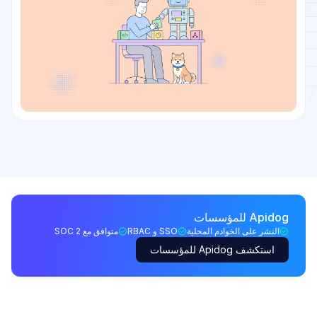
Apidog للمؤسسات
النشر على الخوادم المحلية
SSO و RBAC
متوافق مع SOC 2
استكشف Apidog للمؤسسات