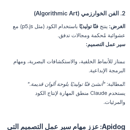
2. الفن الخوارزمي (Algorithmic Art)
الغرض:
ينتج
فنًا توليديًا
باستخدام الكود (مثل p5.js) مع
عشوائية مُحكمة ومجالات تدفق.
سير عمل التصميم:
ممتاز للأنماط الخلفية، والاستكشافات البصرية، ومهام
البرمجة الإبداعية.
المطالبة:
"أنشئ فنًا توليديًا بلوحة ألوان قديمة."
يستخدم Claude منطق المهارة لإنتاج الكود
والمرئيات.
Apidog: عزز مهام سير عمل التصميم التي