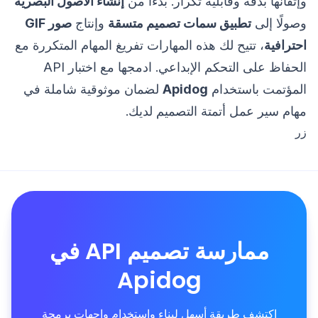
وإتقانها بدقة وقابلية تكرار. بدءًا من
إنشاء الأصول البصرية
وصولًا إلى
تطبيق سمات تصميم متسقة
وإنتاج
صور GIF
احترافية
، تتيح لك هذه المهارات تفريغ المهام المتكررة مع
الحفاظ على التحكم الإبداعي. ادمجها مع اختبار API
المؤتمت باستخدام
Apidog
لضمان موثوقية شاملة في
مهام سير عمل أتمتة التصميم لديك.
زر
ممارسة تصميم API في
Apidog
اكتشف طريقة أسهل لبناء واستخدام واجهات برمجة