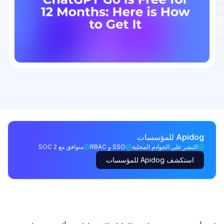
Apidog للمؤسسات
النشر على الخوادم المحلية
SSO و RBAC
متوافق مع SOC 2
استكشف Apidog للمؤسسات