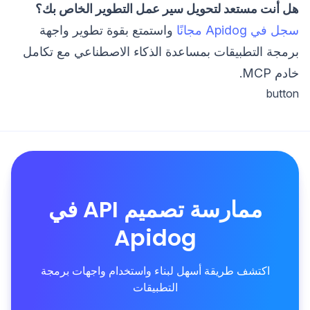
هل أنت مستعد لتحويل سير عمل التطوير الخاص بك؟
سجل في Apidog مجانًا
واستمتع بقوة تطوير واجهة
برمجة التطبيقات بمساعدة الذكاء الاصطناعي مع تكامل
خادم MCP.
button
ممارسة تصميم API في
Apidog
اكتشف طريقة أسهل لبناء واستخدام واجهات برمجة
التطبيقات