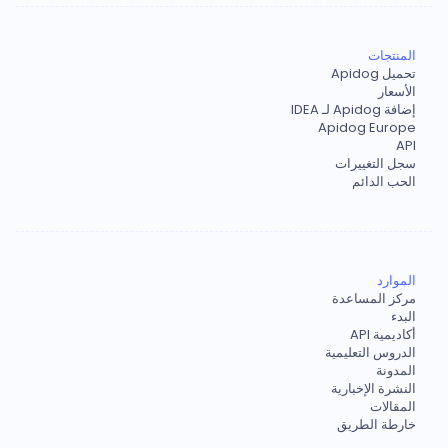
المنتجات
تحميل Apidog
الأسعار
إضافة Apidog لـ IDEA
Apidog Europe
API
سجل التغييرات
الحب الدائم
الموارد
مركز المساعدة
البدء
أكاديمية API
الدروس التعليمية
المدونة
النشرة الإخبارية
المقالات
خارطة الطريق