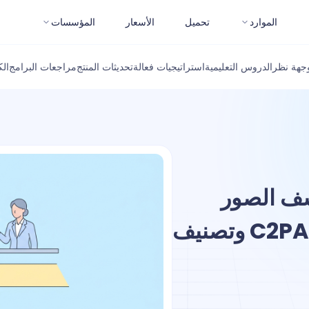
الموارد
تحميل
الأسعار
المؤسسات
جهة نظر
الدروس التعليمية
استراتيجيات فعالة
تحديثات المنتج
مراجعات البرامج
ال
شف الصور
بالذكاء الاصطناعي باستخدام C2PA وتصنيف