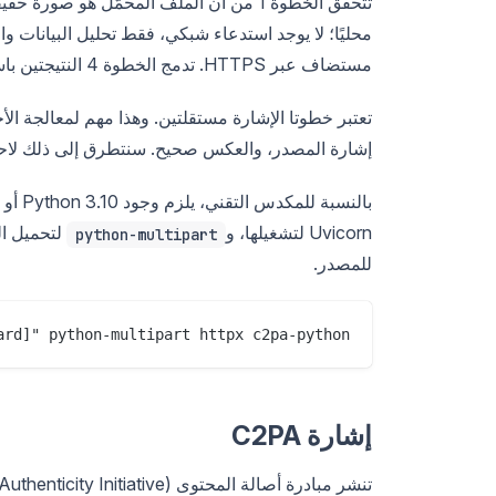
مستضاف عبر HTTPS. تدمج الخطوة 4 النتيجتين باستخدام دالة قواعد صغيرة وتُعيد الحكم.
تعتبر خطوتا الإشارة مستقلتين. وهذا مهم لمعالجة ال
إشارة المصدر، والعكس صحيح. سنتطرق إلى ذلك لاحقً
Uvicorn لتشغيلها، و
لتحميل ال
python-multipart
للمصدر.
ard]" python-multipart httpx c2pa-python

إشارة C2PA
تنشر مبادرة أصالة المحتوى (Content Authenticity Initiative)، تحت مظلة منظمة