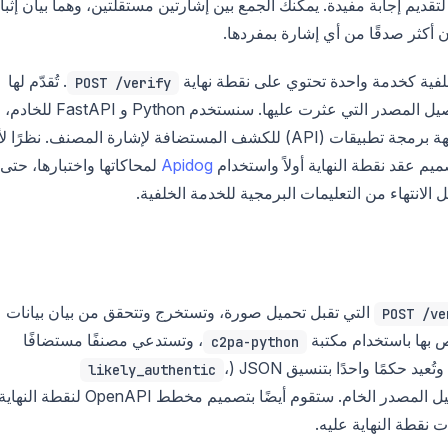
ديم إجابة مفيدة. يمكنك الجمع بين إشارتين مستقلتين، وهما بيان إثب
كثر صدقًا من أي إشارة بمفردها.
لخلفية كخدمة واحدة تحتوي على نقطة نهاية
. تُقدّم لها
POST /verify
صورة، فتعيد حكمًا بتنسيق JSON مع درجة ثقة وتفاصيل المصدر التي عثرت عليها. سنستخدم Python و FastAPI للخادم،
وأدوات C2PA مفتوحة المصدر لإشارة المصدر، وواجهة برمجة تطبيقات (API) للكشف المستضافة لإشارة المصنف. نظرًا
م عقد نقطة النهاية أولاً واستخدام
Apidog
لمحاكاتها واختبارها، حتى
 الانتهاء من التعليمات البرمجية للخدمة الخلفية.
التي تقبل تحميل صورة، وتستخرج وتتحقق من بيان بيانات
POST /ve
، وتستدعي مصنفًا مستضافًا
c2pa-python
حكمًا واحدًا بتنسيق JSON (
،
likely_authentic
) مع درجة ثقة وتفاصيل المصدر الخام. ستقوم أيضًا بتصميم مخطط OpenAPI لنقطة النهاي