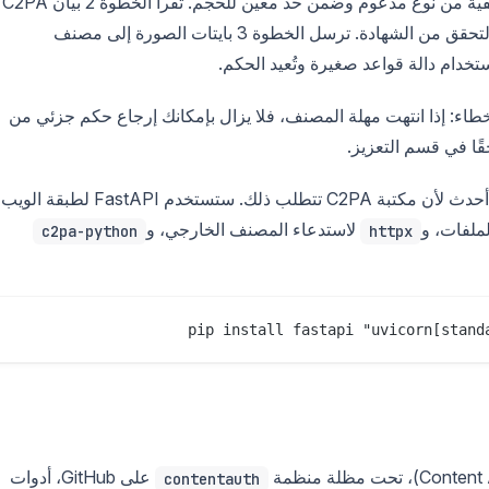
تتحقق الخطوة 1 من أن الملف المحمّل هو صورة حقيقية من نوع مدعوم وضمن حد معين للحجم. تقرأ الخطوة 2 بيان C2PA
محليًا؛ لا يوجد استدعاء شبكي، فقط تحليل البيانات والتحقق من الشهادة. ترسل الخطوة 3 بايتات الصورة إلى مصنف
أخطاء: إذا انتهت مهلة المصنف، فلا يزال بإمكانك إرجاع حكم جزئي من
ا في قسم التعزيز.
بالنسبة للمكدس التقني، يلزم وجود Python 3.10 أو أحدث لأن مكتبة C2PA تتطلب ذلك. ستستخدم stAPI
ملفات، و
لاستدعاء المصنف الخارجي، و
c2pa-python
httpx
pip install fastapi "uvicorn[stand
على GitHub، أدوات
contentauth