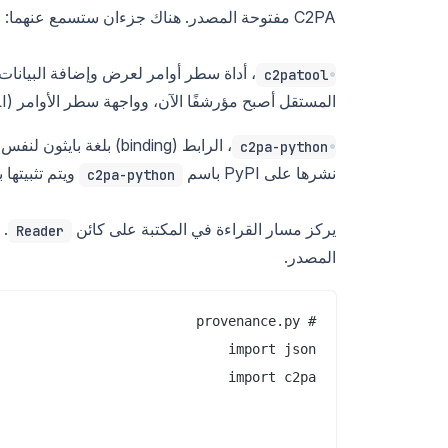
C2PA مفتوحة المصدر. هناك جزءان ستسمع عنهما:
، أداة سطر أوامر لعرض وإضافة البيانات
c2patool
المستقل أصبح مؤرشفًا الآن، وواجهة سطر الأوامر (CLI) موجودة داخل مشروع Rust
، الرابط (binding) بلغة بايثون لنفس مكتبة Rust الأساسية (
c2pa-python
نشرها على PyPI باسم
ويتم تثبيتها
c2pa-python
يركز مسار القراءة في المكتبة على كائن
Reader
المصدر.