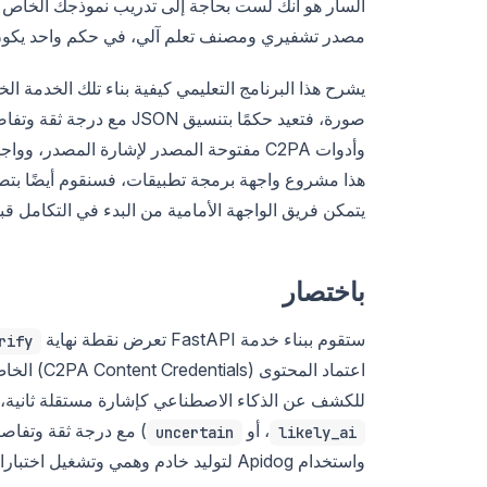
السار هو أنك لست بحاجة إلى تدريب نموذجك الخاص لتق
مصدر تشفيري ومصنف تعلم آلي، في حكم واحد يكون أ
يشرح هذا البرنامج التعليمي كيفية بناء تلك الخدمة ا
هذا مشروع واجهة برمجة تطبيقات، فسنقوم أيضًا بتصمي
يتمكن فريق الواجهة الأمامية من البدء في التكامل قبل
باختصار
ستقوم ببناء خدمة FastAPI تعرض نقطة نهاية
rify
اعتماد المحتوى (C2PA Content Credentials) الخاص بها باستخدام مكتبة
للكشف عن الذكاء الاصطناعي كإشارة مستقلة ثانية، وتُعيد 
، أو
uncertain
likely_ai
واستخدام Apidog لتوليد خادم وهمي وتشغيل اختبارات نقطة النهاية عليه.