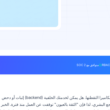
متوافق مع SOC 2
يقوم شخص ما بتحميل صورة إلى منتجك ويدّعي أن الكاميرا التقطتها. هل يمكن لخدمتك الخلفية (backend) إثبات أو دحض
راجع البشري، لذا فإن "الثقة بالعيون" توقفت عن العمل منذ فترة. الخبر