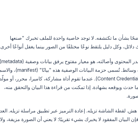
ضحًا بشأن ما تكتشفه. لا توجد خاصية واحدة للملف تخبرك "صنعها
لائل، وكل دليل يلتقط نوعًا مختلفًا من الصور بينما يغفل أنواعًا أخرى.
الدليل الأول هو المصدر. C2PA، الائتلاف من أجل مصدر المحتوى وأصالته، هو معي
مشفرة وموقعة وقابلة للكشف عن التلاعب بها بملف وسائط. تُسمى حزمة البيانات الوصفية هذه "بيانًا" (manifest)،
الموجه للمستخدم لها هو "بيانات اعتماد المحتوى" (Content Credentials). عندما تقوم أداة مشاركة، كاميرا، محرر، أو مولّد
ما حدث ويوقعه بشهادة. إذا تمكنت من قراءة هذا البيان والتحقق منه،
ورة.
هو خيار للمشاركة (opt-in)، والبيان هش. لقطة الشاشة تزيله. إعادة الترميز عبر تطبيق مراسلة تزيله. العد
ن البيان المفقود لا يخبرك بشيء تقريبًا؛ لا يعني أن الصورة مزيفة، ولا