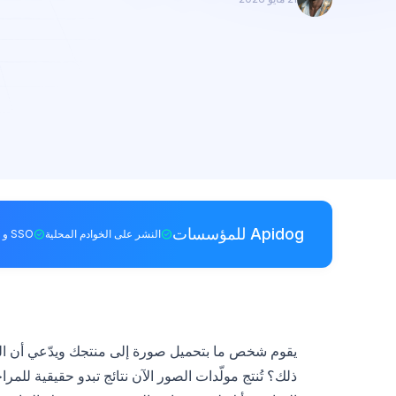
Apidog للمؤسسات
النشر على الخوادم المحلية
SSO و RBAC
ذلك؟ تُنتج مولّدات الصور الآن نتائج تبدو حقيقية للم