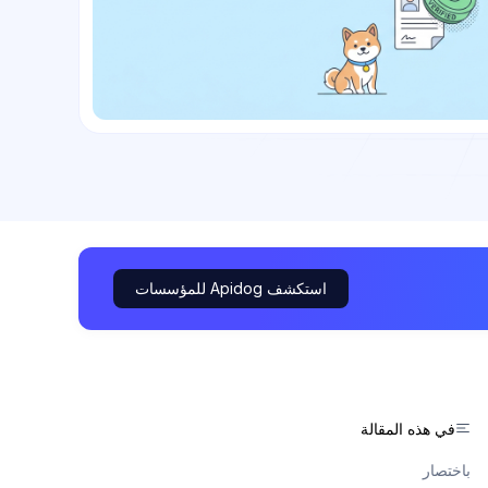
استكشف Apidog للمؤسسات
في هذه المقالة
باختصار