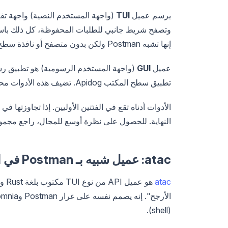
يرسم عميل
TUI
(واجهة المستخدم النصية) واجهة تفا
وتصفح شريط جانبي للطلبات المحفوظة، كل ذلك باست
إنها تشبه Postman ولكن بدون متصفح أو نافذة سطح مكتب.
عميل
GUI
تطبيق سطح المكتب Apidog. تضيف هذه الأدوات محررين مرئيين وتعاونًا جماعيًا ووثائق غنية، على حساب مغادرة الطرفية.
النهاية. للحصول على نظرة أوسع للمجال، راجع مجمو
atac: عميل شبيه بـ Postman في الطرفية الخاصة بك
atac
(shell).