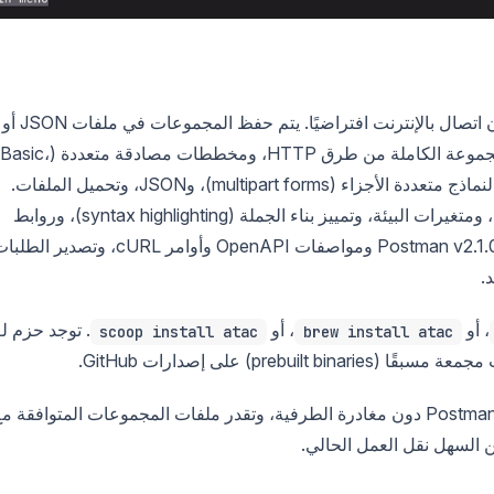
atac مجاني، لا يتطلب حسابًا، ويعمل دون اتصال بالإنترنت افتراضيًا. يتم حفظ المجموعات في ملفات JSON أو
YAML قابلة للقراءة يمكنك حفظها في Git. يدعم المجموعة الكاملة من طرق HTTP، ومخططات مصادقة متعددة (Basic،
Bearer، Digest، JWT)، ونصوص طلب بما في ذلك النماذج متعددة الأجزاء (multipart forms)، وJSON، وتحميل الملفات.
تحصل أيضًا على برمجة JavaScript قبل وبعد الطلب، ومتغيرات البيئة، وتمييز بناء الجملة (syntax highlighting)، وروابط
المفاتيح القابلة للتخصيص. يمكنه استيراد مجموعات Postman v2.1.0 ومواصفات OpenAPI وأوامر cURL، وتصدير ا
، أو
، أو
. توجد حزم لـ
scoop install atac
brew install atac
اختر atac إذا كنت تريد أقرب شيء إلى Postman دون مغادرة الطرفية، وتقدر ملفات المجموعات المتوافقة م