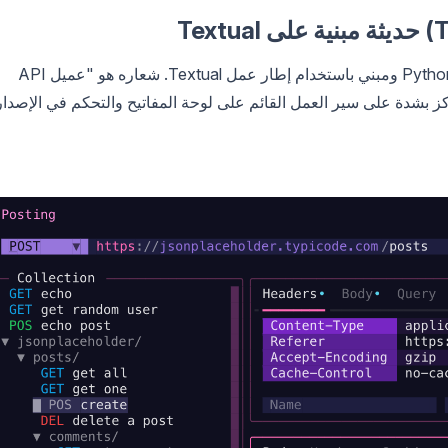
هو عميل HTTP من نوع TUI مكتوب بلغة Python ومبني باستخدام إطار عمل Textual. شعاره هو "عميل API
 بشدة على سير العمل القائم على لوحة المفاتيح والتحكم في الإصدار