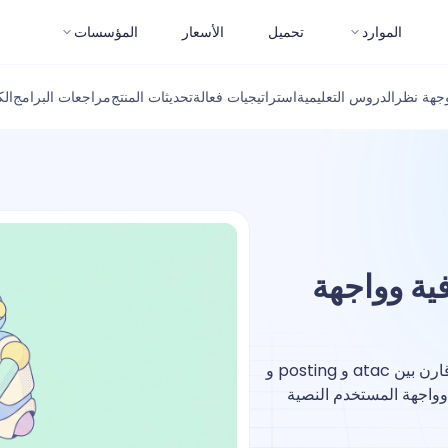
الموارد
تحميل
الأسعار
المؤسسات
جهة نظر
الدروس التعليمية
استراتيجيات فعالة
تحديثات المنتج
مراجعات البرامج
ال
REST A للطرفية وواجهة
هل تبحث عن عميل طرفية REST API يفضله المطورون؟ قارن بين atac و posting و
ل عملاء الطرفية وواجهة المستخدم النصية