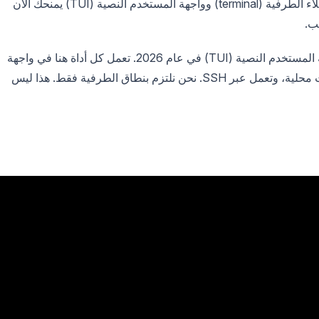
السار: هذه الفئة قد نضجت بسرعة. عدد قليل من عملاء الطرفية (terminal) وواجهة المستخدم النصية (TUI) يمنحك الآن
ب.
يغطي هذا الدليل أقوى عملاء REST للطرفية وواجهة المستخدم النصية (TUI) في عام 2026. تعمل كل أداة هنا في واجهة
الأوامر الخاصة بك (shell)، وتخزن الطلبات في ملفات محلية، وتعمل عبر SSH. نحن نلتزم بنطاق الطرفية فقط. هذا ليس