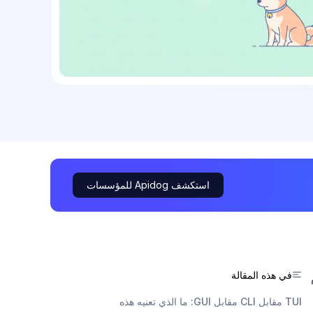
استكشف Apidog للمؤسسات
في هذه المقالة
دم
TUI مقابل CLI مقابل GUI: ما الذي تعنيه هذه