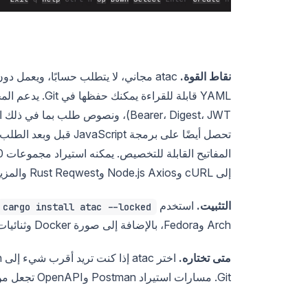
نقاط القوة.
إلى cURL وNode.js Axios وRust Reqwest والمزيد.
التثبيت.
استخدم
cargo install atac --locked
Arch وFedora، بالإضافة إلى صورة Docker وثنائيات مجمعة مسبقًا (prebuilt binaries) على إصدارات GitHub.
متى تختاره.
Git. مسارات استيراد Postman وOpenAPI تجعل من السهل نقل العمل الحالي.