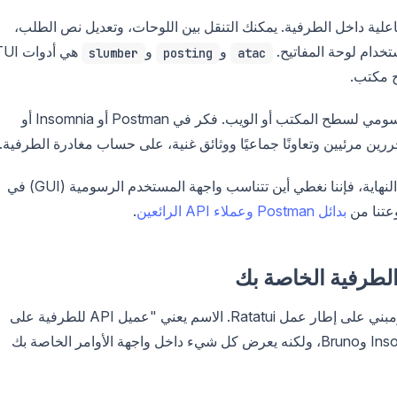
علية داخل الطرفية. يمكنك التنقل بين اللوحات، وتعديل نص الطلب،
خدام لوحة المفاتيح.
و
و
slumber
posting
atac
(واجهة المستخدم الرسومية) هو تطبيق رسومي لسطح المكتب أو الويب. فكر في Postman أو Insomnia أو
الأدوات أدناه تقع في الفئتين الأوليين. إذا تجاوزتها في النهاية، فإننا نغطي أين تتناسب واجهة المستخدم الرسومية (GUI) في
عتنا من
بدائل Postman وعملاء API الرائعين
.
هو عميل API من نوع TUI مكتوب بلغة Rust ومبني على إطار عمل Ratatui. الاسم يعني "عميل API للطرفية على
الأرجح". إنه يصمم نفسه على غرار Postman وInsomnia وBruno، ولكنه يعرض كل شيء داخل واجهة الأوامر الخاصة بك