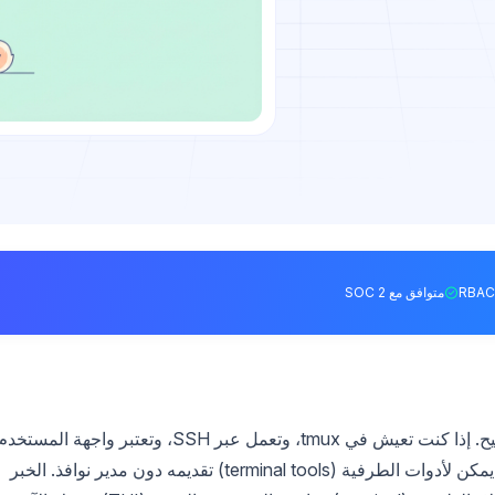
متوافق مع SOC 2
بعض المطورين لا يرغبون أبدًا في مغادرة لوحة المفاتيح. إذا كنت تعيش في tmux، وتعمل عبر SSH، وتعتبر واجهة المستخ
الرسومية (GUI) عائقًا، فأنت تريد عميل REST API يمكن لأدوات الطرفية (terminal tools) تقديمه دون مدير نوافذ. الخبر