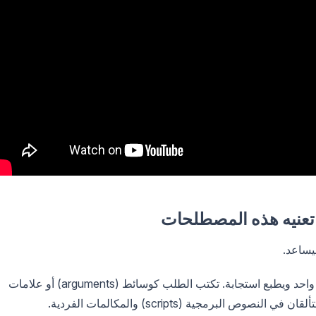
سيساعد.
(واجهة سطر الأوامر) على تنفيذ أمر واحد ويطبع استجابة. تكتب الطلب كوسائط (arguments) أو علامات