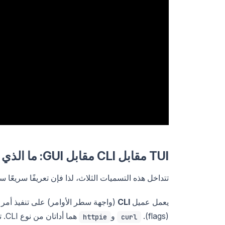
TUI مقابل CLI مقابل GUI: ما الذي تعنيه هذه المصطلحات
تتداخل هذه التسميات الثلاث، لذا فإن تعريفًا سريعًا 
يعمل عميل
CLI
(flags).
و
هما أداتان من نوع CLI. تتألقان في النصوص البرمجية (scripts) والمكالمات الفردية.
httpie
curl