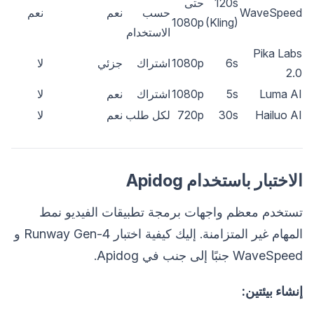
120s
حتى
WaveSpeed
حسب
نعم
نعم
1080p
(Kling)
الاستخدام
Pika Labs
6s
1080p
اشتراك
جزئي
لا
2.0
Luma AI
5s
1080p
اشتراك
نعم
لا
Hailuo AI
30s
720p
لكل طلب
نعم
لا
الاختبار باستخدام Apidog
تستخدم معظم واجهات برمجة تطبيقات الفيديو نمط
المهام غير المتزامنة. إليك كيفية اختبار Runway Gen-4 و
WaveSpeed جنبًا إلى جنب في Apidog.
إنشاء بيئتين: