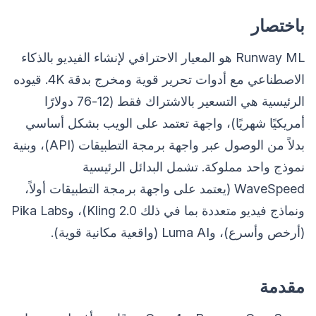
باختصار
Runway ML هو المعيار الاحترافي لإنشاء الفيديو بالذكاء
الاصطناعي مع أدوات تحرير قوية ومخرج بدقة 4K. قيوده
الرئيسية هي التسعير بالاشتراك فقط (12-76 دولارًا
أمريكيًا شهريًا)، واجهة تعتمد على الويب بشكل أساسي
بدلاً من الوصول عبر واجهة برمجة التطبيقات (API)، وبنية
نموذج واحد مملوكة. تشمل البدائل الرئيسية
WaveSpeed (يعتمد على واجهة برمجة التطبيقات أولاً،
ونماذج فيديو متعددة بما في ذلك Kling 2.0)، وPika Labs
(أرخص وأسرع)، وLuma AI (واقعية مكانية قوية).
مقدمة