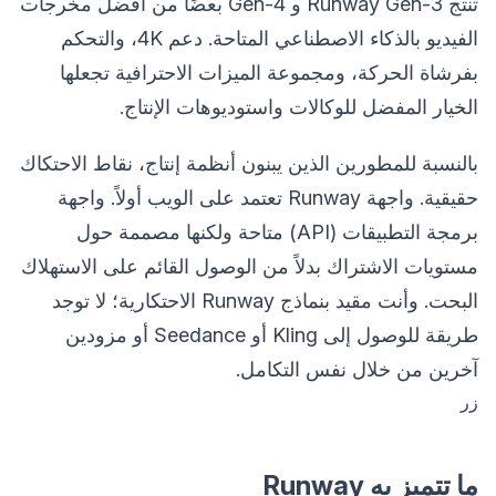
تنتج Runway Gen-3 و Gen-4 بعضًا من أفضل مخرجات
الفيديو بالذكاء الاصطناعي المتاحة. دعم 4K، والتحكم
بفرشاة الحركة، ومجموعة الميزات الاحترافية تجعلها
الخيار المفضل للوكالات واستوديوهات الإنتاج.
بالنسبة للمطورين الذين يبنون أنظمة إنتاج، نقاط الاحتكاك
حقيقية. واجهة Runway تعتمد على الويب أولاً. واجهة
برمجة التطبيقات (API) متاحة ولكنها مصممة حول
مستويات الاشتراك بدلاً من الوصول القائم على الاستهلاك
البحت. وأنت مقيد بنماذج Runway الاحتكارية؛ لا توجد
طريقة للوصول إلى Kling أو Seedance أو مزودين
آخرين من خلال نفس التكامل.
زر
ما تتميز به Runway