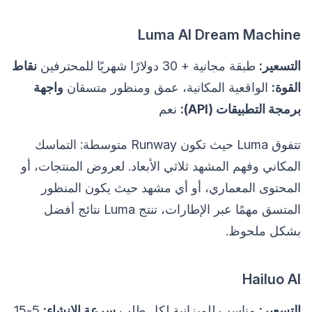
Luma AI Dream Machine
التسعير:
طبقة مجانية + 30 دولارًا شهريًا للمحترفين
نقاط
القوة:
الواقعية المكانية، عمق ومنظور متسقان
واجهة
برمجة التطبيقات (API):
نعم
تتفوق Luma حيث تكون Runway متوسطة: التماسك
المكاني وفهم المشهد ثلاثي الأبعاد. لعروض المنتجات، أو
المحتوى المعماري، أو أي مشهد حيث يكون المنظور
المتسق مهمًا عبر الإطارات، تنتج Luma نتائج أفضل
بشكل ملحوظ.
Hailuo AI
التسعير:
مناسب للميزانية لكل طلب
سرعة الإنشاء:
5-15