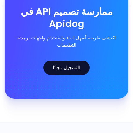
ممارسة تصميم API في
Apidog
اكتشف طريقة أسهل لبناء واستخدام واجهات برمجة
التطبيقات
التسجيل مجانًا