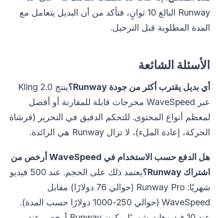
Runway البالغ 10 ثوانٍ، فتأكد من أن البديل يتعامل مع
المدة المطلوبة قبل الترحيل.
الأسئلة الشائعة
أي بديل يقترب أكثر من جودة Runway؟
ينتج Kling 2.0
عبر WaveSpeed مخرجات قابلة للمقارنة أو أفضل
لمعظم أنواع المحتوى. للتحكم الدقيق في التحرير (فرشاة
الحركة، إعادة الملء)، لا تزال Runway هي الرائدة.
هل الدفع حسب الاستخدام في WaveSpeed أرخص من
اشتراك Runway؟
يعتمد ذلك على الحجم. عند 500 فيديو
شهريًا: Runway Pro (حوالي 76 دولارًا) مقابل
WaveSpeed (حوالي 250-1000 دولارًا حسب المدة).
عند 10 فيديوهات شهريًا، يكون Runway أرخص. عند