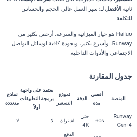
ثانية
الأفضل لـ:
سير العمل عالي الحجم والحساس
للتكلفة
Hailuo هو خيار الميزانية والسرعة. أرخص بكثير من
Runway، وأسرع بكثير، وبجودة كافية لوسائل التواصل
الاجتماعي والأدوات الداخلية.
جدول المقارنة
يعتمد على واجهة
أقصى
نموذج
نماذج
المنصة
الدقة
برمجة التطبيقات
مدة
التسعير
متعددة
أولاً
Runway
حتى
60s
اشتراك
لا
لا
4K
Gen-4
الدفع