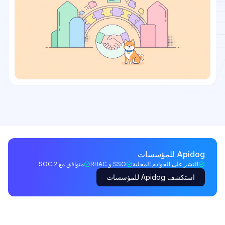
Apidog للمؤسسات
النشر على الخوادم المحلية
SSO و RBAC
متوافق مع SOC 2
استكشف Apidog للمؤسسات