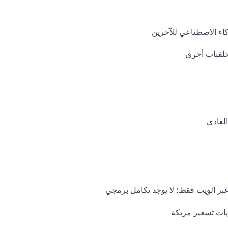
اء الاصطناعي للآخرين
لعادي
 الويب فقط؛ لا يوجد تكامل برمجي
يات تسعير مربكة