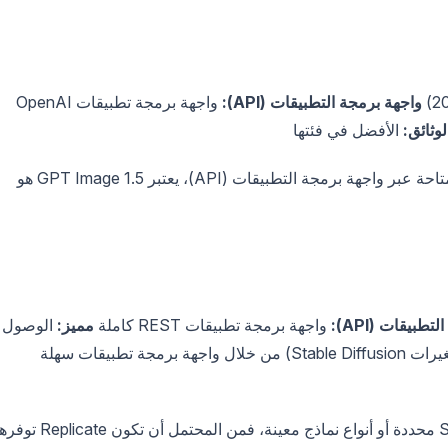
واجهة برمجة التطبيقات (API):
واجهة برمجة تطبيقات OpenAI
لوثائق:
الأفضل في فئتها
للحصول على أعلى جودة لصور الذكاء الاصطناعي المتاحة عبر واجهة برمجة التطبيقات (API)، يعتبر GPT Image 1.5 هو
طبيقات (API):
واجهة برمجة تطبيقات REST كاملة
مميز:
الوصول
إلى نفس نماذج المصدر المفتوح مثل NightCafe (متغيرات Stable Diffusion) من خلال واجهة برمجة تطبيقات سهلة
إذا كنت تستخدم NightCafe لأنماط Stable Diffusion محددة أو أنواع نماذج معينة، فمن المحتمل أن تكون te