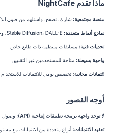
ماذا تقدم NightCafe
منصة مجتمعية:
شارك، تصفح، واستلهم من فنون الذك
نماذج أنماط متعددة:
Stable Diffusion، DALL-E، وخلفيات أخرى
تحديات فنية:
مسابقات منتظمة ذات طابع خاص
واجهة بسيطة:
متاحة للمستخدمين غير التقنيين
ائتمانات مجانية:
تخصيص يومي للائتمانات للاستخدام ا
أوجه القصور
لا توجد واجهة برمجة تطبيقات إنتاجية (API):
وصول عبر
تعقيد الائتمانات:
أنواع متعددة من الائتمانات مع مستو