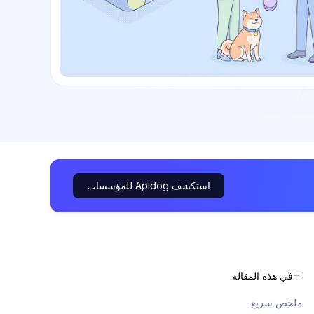
استكشف Apidog للمؤسسات
في هذه المقالة
ملخص سريع