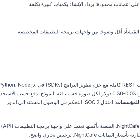
لمُنشأة أقل وضوحًا من واجهات برمجة التطبيقات المخصصة
واجهة برمجة تطبيقات REST كاملة مع حزم تطوير البرامج (SDKs) في thon، Node.js
:
0.03-0.30 دولار لكل صورة حسب فئة النموذج؛ دفع حسب الاستخدام
للمؤسسات:
امتثال SOC 2، التحكم في الوصول المستند إلى الدور
WaveSpeed هو الترقية الاحترافية الأكثر اكتمالاً من NightCafe. المنصة بأكملها تعتمد على واجهة برمجة التطبيقات (API)