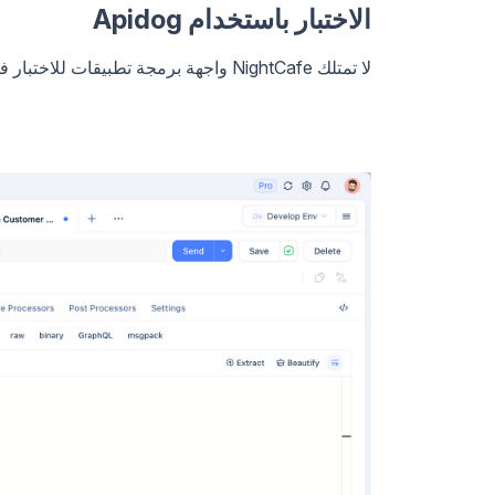
الاختبار باستخدام Apidog
لا تمتلك NightCafe واجهة برمجة تطبيقات للاختبار في Apidog. البدائل تتيح لك تشغيل طلبك الأول في أقل من 10 دقائق.