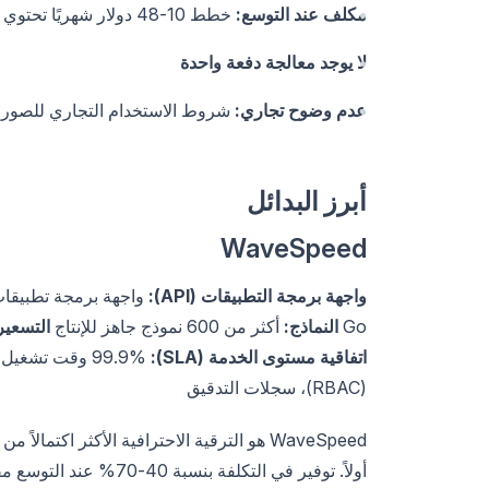
مكلف عند التوسع:
خطط 10-48 دولار شهريًا تحتوي على ائتمانات محدودة؛ يزداد الإنشاء بكميات كبيرة تكلفة
لا يوجد معالجة دفعة واحدة
عدم وضوح تجاري:
شروط الاستخدام التجاري للصور ا
أبرز البدائل
WaveSpeed
واجهة برمجة التطبيقات (API):
Go
النماذج:
أكثر من 600 نموذج جاهز للإنتاج
التسعير
اتفاقية مستوى الخدمة (SLA):
99.9% وقت تشغيل
(RBAC)، سجلات التدقيق
أولاً. توفير في التكلفة بنسبة 40-70% عند التوسع مقارنة بأسعار ائتمانات NightCafe. ترخيص تجاري واضح.