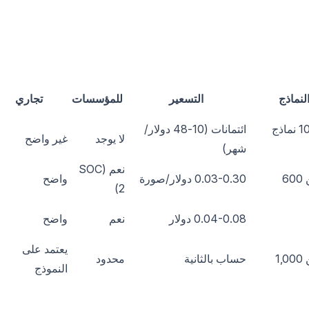
لنماذج
التسعير
للمؤسسات
تجاري
حوالي 10 نماذج
ائتمانات (10-48 دولار/
لا يوجد
غير واضح
شهر)
نعم (SOC
6
0.03-0.30 دولار/صورة
واضح
2)
0.04-0.08 دولار
نعم
واضح
يعتمد على
1,
حساب بالثانية
محدود
النموذج