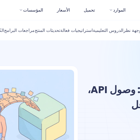
الموارد
تحميل
الأسعار
المؤسسات
جهة نظر
الدروس التعليمية
استراتيجيات فعالة
تحديثات المنتج
مراجعات البرامج
ال
أفضل بدائل نايت كافيه 2026: وصول API،
ل