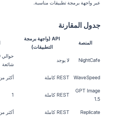
عبر واجهة برمجة تطبيقات مناسبة.
جدول المقارنة
API (واجهة برمجة
المنصة
ا
التطبيقات)
NightCafe
لا يوجد
شائعة
WaveSpeed
REST كاملة
أكثر من 00
GPT Image
REST كاملة
1
1.5
Replicate
REST كاملة
أكثر من 000