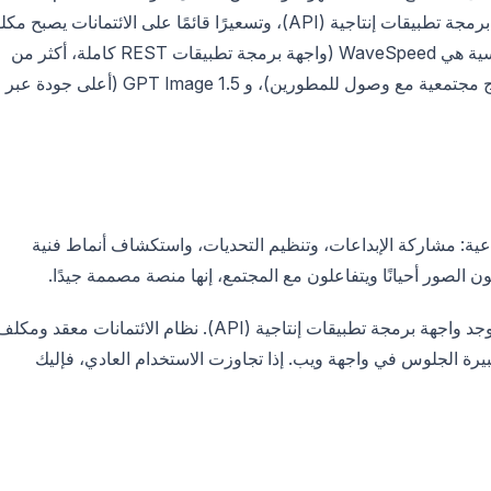
الاحترافي أو للمطورين واجهة ويب فقط بدون واجهة برمجة تطبيقات إنتاجية (API)، وتسعيرًا قائمًا على الائتمانات يصبح م
عند التوسع، وعدم وجود وصول برمجي. البدائل الرئيسية هي WaveSpeed (واجهة برمجة تطبيقات REST كاملة، أكثر من
600 نموذج، دفع حسب الاستخدام)، Replicate (نماذج مجتمعية مع وصول للمطورين)، و GPT Image 1.5 (أعلى جودة عبر
يزاتها الاجتماعية: مشاركة الإبداعات، وتنظيم التحديات، واستكشاف أنماط فنية
ون الصور أحيانًا ويتفاعلون مع المجتمع، إنها منصة مصممة جيدًا.
للاستخدام الاحترافي، لم تُبنَ المنصة لهذا الغرض. لا توجد واجهة برمجة تطبيقات إنتاجية (API). نظام الائتمانات معقد ومك
بيرة الجلوس في واجهة ويب. إذا تجاوزت الاستخدام العادي، فإليك