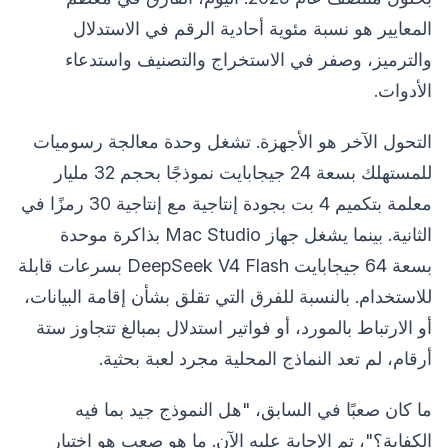
المعايير هو نسبة مئوية أحادية الرقم في الاستدلال
والترميز، وصفر في الاستخراج والتصنيف واستدعاء
الأدوات.
التحول الآخر هو الأجهزة. تشغل وحدة معالجة رسوميات
للمستهلك بسعة 24 جيجابايت نموذجًا بحجم 32 مليار
معلمة بتكميم 4 بت بجودة إنتاجية مع إنتاجية 30 رمزًا في
الثانية. بينما يشغل جهاز Mac Studio بذاكرة موحدة
بسعة 64 جيجابايت DeepSeek V4 Flash بسرعات قابلة
للاستخدام. بالنسبة للفرق التي تقلق بشأن إقامة البيانات،
أو الارتباط بالمورد، أو فواتير استدلال بمبالغ تتجاوز ستة
أرقام، لم تعد النماذج المحلية مجرد لعبة بحثية.
ما كان صعبًا في السابق، "هل النموذج جيد بما فيه
الكفاية؟"، تم الإجابة عليه الآن. ما هو صعب هو اختبار