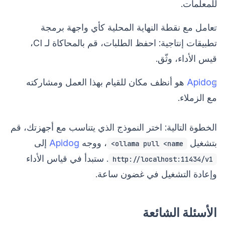
للمعلمات.
تعامل مع نقطة النهاية المحلية كأي واجهة برمجة
تطبيقات إنتاجية: احفظ الطلبات، قم بالمحاكاة لـ CI،
قيس الأداء، وثّق.
Apidog
هو أنظف مكان للقيام بهذا العمل ومشاركته
مع الزملاء.
الخطوة التالية: اختر النموذج الذي يتناسب مع أجهزتك، قم
بتشغيل
، ووجه
Apidog
إلى
ollama pull <name>
. ستبدأ في قياس الأداء
http://localhost:11434/v1
وإعادة التشغيل في غضون ساعة.
الأسئلة الشائعة