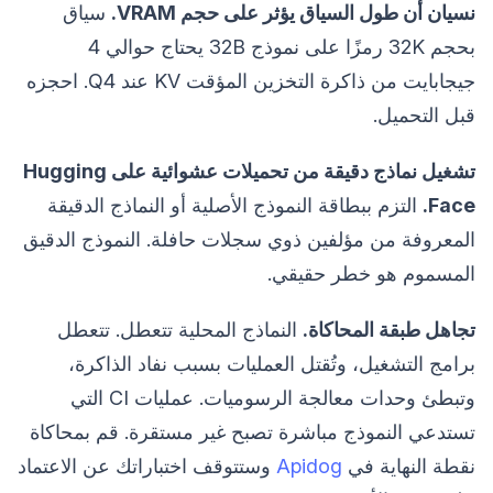
نسيان أن طول السياق يؤثر على حجم VRAM.
سياق
بحجم 32K رمزًا على نموذج 32B يحتاج حوالي 4
جيجابايت من ذاكرة التخزين المؤقت KV عند Q4. احجزه
قبل التحميل.
تشغيل نماذج دقيقة من تحميلات عشوائية على Hugging
Face.
التزم ببطاقة النموذج الأصلية أو النماذج الدقيقة
المعروفة من مؤلفين ذوي سجلات حافلة. النموذج الدقيق
المسموم هو خطر حقيقي.
تجاهل طبقة المحاكاة.
النماذج المحلية تتعطل. تتعطل
برامج التشغيل، وتُقتل العمليات بسبب نفاد الذاكرة،
وتبطئ وحدات معالجة الرسوميات. عمليات CI التي
تستدعي النموذج مباشرة تصبح غير مستقرة. قم بمحاكاة
نقطة النهاية في
Apidog
وستتوقف اختباراتك عن الاعتماد