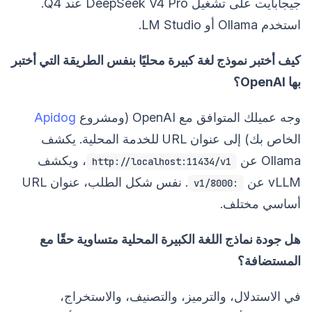
جيجابايت على تشغيل DeepSeek V4 Pro عند Q4.
استخدم Ollama أو LM Studio.
كيف أختبر نموذج لغة كبيرة محليًا بنفس الطريقة التي أختبر
بها OpenAI؟
وجه عميلك المتوافق مع OpenAI (ومشروع
Apidog
الخاص بك) إلى عنوان URL للخدمة المحلية. يكشف
Ollama عن
، ويكشف
http://localhost:11434/v1
vLLM عن
. نفس شكل الطلب، عنوان URL
:8000/v1
أساسي مختلف.
هل جودة نماذج اللغة الكبيرة المحلية متساوية حقًا مع
المستضافة؟
في الاستدلال، والترميز، والتصنيف، والاستخراج،