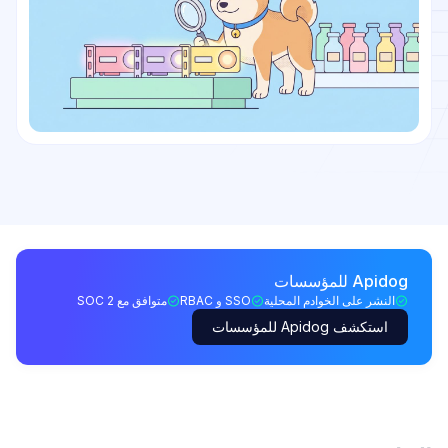
Apidog للمؤسسات
النشر على الخوادم المحلية
SSO و RBAC
متوافق مع SOC 2
استكشف Apidog للمؤسسات