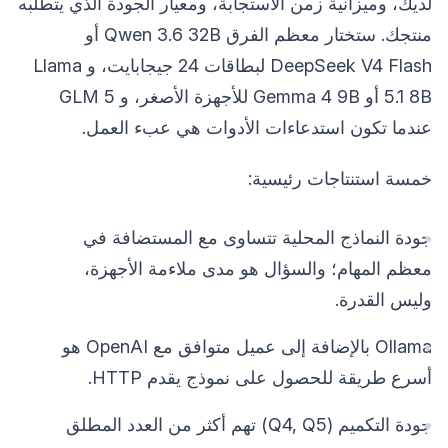
لديك، وميزانية زمن الاستجابة، ومعيار الجودة الذي يتطلبه
منتجك. ستختار معظم الفرق Qwen 3.6 32B أو
DeepSeek V4 Flash لبطاقات 24 جيجابايت، و Llama
5.1 8B أو Gemma 4 9B للأجهزة الأصغر، و GLM 5
عندما تكون استدعاءات الأدوات هي عبء العمل.
خمسة استنتاجات رئيسية:
جودة النماذج المحلية تتساوى مع المستضافة في
معظم المهام؛ والسؤال هو مدى ملاءمة الأجهزة،
وليس القدرة.
Ollama بالإضافة إلى عميل متوافق مع OpenAI هو
أسرع طريقة للحصول على نموذج يقدم HTTP.
جودة التكميم (Q4, Q5) تهم أكثر من العدد المطلق