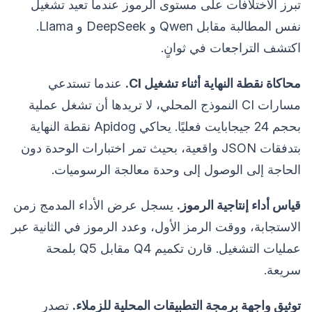
تبرز الاختلافات على مستوى الرموز عندما تعيد تشغيل
نفس المطالبة مقابل Qwen و DeepSeek و Llama.
اكتشف التراجعات في ثوانٍ.
محاكاة نقطة النهاية أثناء تشغيل CI.
عندما تستدعي
مسارات CI النموذج المحلي، لا تريدها أن تشغل عملية
بحجم 24 جيجابايت فعليًا. يحاكي Apidog نقطة النهاية
بتدفقات JSON واقعية، بحيث تمر اختبارات الوحدة دون
الحاجة إلى الوصول إلى وحدة معالجة الرسوميات.
قياس أداء إنتاجية الرموز.
يسجل عرض الأداء المدمج زمن
الاستجابة، ووقت الرمز الأول، وعدد الرموز في الثانية عبر
عمليات التشغيل. قارن تكميم Q4 مقابل Q5 بلمحة
سريعة.
توثيق واجهة برمجة التطبيقات المحلية للزملاء.
تصدر