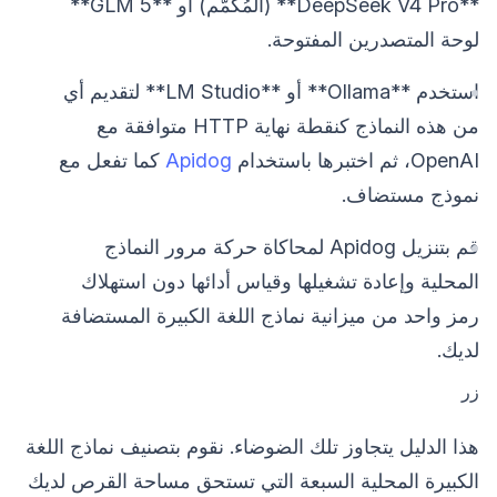
**DeepSeek V4 Pro** (المُكمَّم) أو **GLM 5**
لوحة المتصدرين المفتوحة.
استخدم **Ollama** أو **LM Studio** لتقديم أي
من هذه النماذج كنقطة نهاية HTTP متوافقة مع
OpenAI، ثم اختبرها باستخدام
Apidog
كما تفعل مع
نموذج مستضاف.
قم بتنزيل Apidog لمحاكاة حركة مرور النماذج
المحلية وإعادة تشغيلها وقياس أدائها دون استهلاك
رمز واحد من ميزانية نماذج اللغة الكبيرة المستضافة
لديك.
زر
هذا الدليل يتجاوز تلك الضوضاء. نقوم بتصنيف نماذج اللغة
الكبيرة المحلية السبعة التي تستحق مساحة القرص لديك