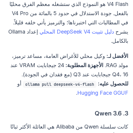
V4 Flash هو النموذج الذي ستشغله معظم الفرق محليًا
بالفعل. جودة الاستدلال في حدود 5 بالمائة من V4 Pro
في المطالبات التي اختبرناها؛ والترميز يأتي خلفه قليلاً.
يشرح
دليل تثبيت DeepSeek V4 المحلي
إعداد Ollama
بالكامل.
الأفضل لـ:
وكيل محلي للأغراض العامة، مساعد ترميز،
مولد RAG.
الأجهزة المطلوبة:
24 جيجابايت VRAM عند
Q4، 16 جيجابايت عند Q3 (مع فقدان في الجودة).
للحصول عليه:
أو
ollama pull deepseek-v4-flash
.
Hugging Face GGUF
3. Qwen 3.6
كانت سلسلة Qwen من Alibaba هي العائلة الأكثر ثباتًا