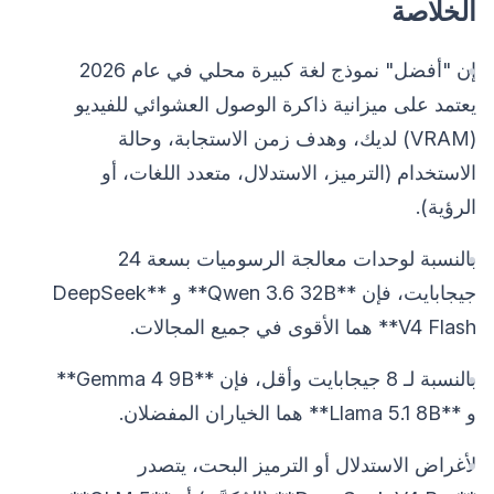
الخلاصة
إن "أفضل" نموذج لغة كبيرة محلي في عام 2026
يعتمد على ميزانية ذاكرة الوصول العشوائي للفيديو
(VRAM) لديك، وهدف زمن الاستجابة، وحالة
الاستخدام (الترميز، الاستدلال، متعدد اللغات، أو
الرؤية).
بالنسبة لوحدات معالجة الرسوميات بسعة 24
جيجابايت، فإن **Qwen 3.6 32B** و **DeepSeek
V4 Flash** هما الأقوى في جميع المجالات.
بالنسبة لـ 8 جيجابايت وأقل، فإن **Gemma 4 9B**
و **Llama 5.1 8B** هما الخياران المفضلان.
لأغراض الاستدلال أو الترميز البحت، يتصدر