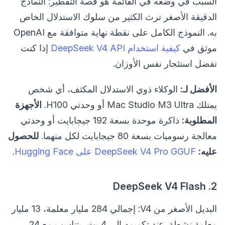
السبب في وضعه في القائمة هو قصة التقطير: النماذج
الدقيقة الأصغر ترث الكثير من سلوك الاستدلال الخاص
به. النموذج الكامل على نقطة نهاية متوافقة مع OpenAI
موثق في
كيفية استخدام DeepSeek V4 API
إذا كنت
تفضل استئجار نفس الأوزان.
الأفضل لـ:
الوكلاء ذوي الاستدلال المكثف، أي شخص
يمتلك Mac Studio M3 Ultra أو وحدتي H100.
الأجهزة
المطلوبة:
ذاكرة موحدة بسعة 192 جيجابايت أو وحدتي
معالجة رسوميات بسعة 80 جيجابايت لكل منهما.
للحصول
عليه:
DeepSeek V4 Pro GGUF على Hugging Face
.
2. DeepSeek V4 Flash
البديل الأصغر من V4: إجمالي 284 مليار معلمة، 13 مليار
معلمة نشطة. عند تكميمه إلى 4 بت، يتناسب مع 24