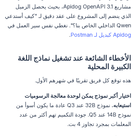
مشاريع Apidog OpenAPI 3.1، بحيث يحصل الزميل
الذي ينضم إلى المشروع على عقد دقيق لـ "كيف أستدعي
Qwen الداخلي الخاص بنا؟". نغطي نفس سير العمل في
Apidog كبديل لـ Postman
.
الأخطاء الشائعة عند تشغيل نماذج اللغة
الكبيرة المحلية
هذه توقع كل فريق تقريبًا في شهرهم الأول.
اختيار أكبر نموذج يمكن لوحدة معالجة الرسوميات
استيعابه.
نموذج 32B عند Q3 عادة ما يكون أسوأ من
نموذج 14B عند Q5. جودة التكميم تهم أكثر من عدد
المعلمات بمجرد تجاوز 4 بت.