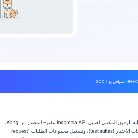
متوافق مع SOC 2
. إنه الرفيق المكتبي لعميل Insomnia API مفتوح المصدر من Kong،
ويقوم بثلاثة أشياء مفيدة من الطرفية: تشغيل مجموعات الاختبار (test suites)، وتشغيل مجموعات الطلبات (request