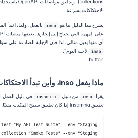
الاحتكاكات بسرعة.
يشرح هذا الدليل ما هو
بالفعل، ولماذا تبدأ ا
inso
أي منها بديل مثالي، لذا فإن الإجابة الصادقة على س
لأجله اليوم".
inso
button
ماذا يفعل inso، وأين تبدأ الاحتكاكات
يقرأ
من دليل
.insomnia
inso
تطبيق Insomnia إذا كان تطبيق سطح المكتب مثبتًا. تشير إلى المواصفات والمجموعات بالاسم، وليس بمسار الملف: