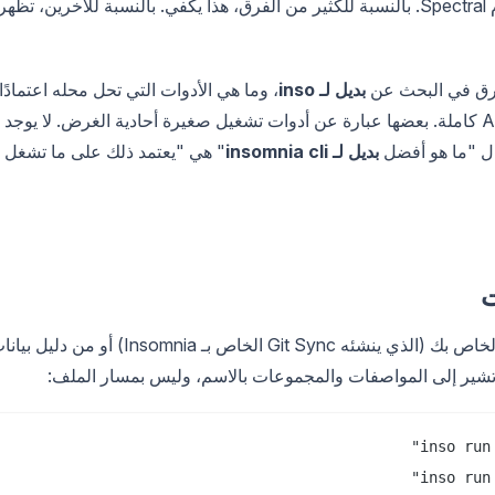
collections)، وتدقيق مواصفات OpenAPI باستخدام Spectral. بالنسبة للكثير من الفرق، هذا يكفي. بالنسبة للآخرين، تظهر
لفرق في البحث عن
بديل لـ inso
، وما هي الأدوات التي تحل محله اعتمادًا
على المهمة التي تحتاج إلى إنجازها. بعضها منصات API كاملة. بعضها عبارة عن أدوات تشغيل صغيرة أحادية الغرض. لا يوجد
ؤال "ما هو أفضل
بديل لـ insomnia cli
" هي "يعتمد ذلك على ما تشغل
في دليل العمل الخاص بك (الذي ينشئه Git Sync الخاص بـ Insomnia) أو من دليل 