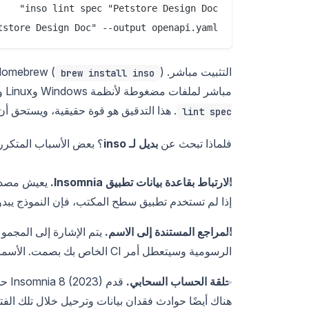
tstore Design Doc" --output openapi.yaml

التثبيت مباشر. Homebrew (
)، أو صورة Docker (
brew install inso
مباشر لملفات مضغوطة لأنظمة Windows وLinux وmacOS. Spectral، أداة تدقيق OpenAPI من Stoplight، تشغل
. هذا التدقيق هو قوة حقيقية، ويستحق أن
lint spec
فلماذا تبحث عن
بديل لـ inso
؟ بعض الأسباب المتكرر
الارتباط بقاعدة بيانات تطبيق Insomnia.
يعيش مصدر 
إذا لم تستخدم تطبيق سطح المكتب، فإن النموذج يبدو
المراجع المستندة إلى الاسم.
يتم الإشارة إلى المجم
الرسومية وسيتعطل أمر CI الخاص بك بصمت. الأسماء ليست معرفات مستقرة.
حلقة الحساب السحابي.
قدم
هناك أيضًا حوادث فقدان بيانات وترحيل خلال تلك الف