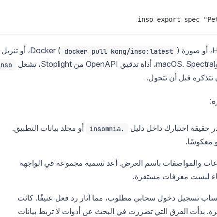
inso export spec "Pe
)، أو تنزيل
docker pull kong/inso:latest
inso
 تتذكره قبل أن تتحول.
ة:
حقيقة اختبارك داخل دليل
أو مجلد بيانات التطبيق.
.insomnia
 معكوسًا.
وعات والمواصفات باسم العرض. أعد تسمية مجموعة في الواجهة
 Insomnia 8 (2023) حساب تسجيل دخول سحابي مطلوب، مما أثار رد فعل عنيفًا. كانت
ترة. بدأت الفرق التي تضررت في البحث عن أدوات لا تربط بيانات