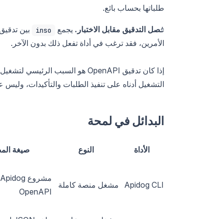
طلباتها بحساب بائع.
فصل التدقيق مقابل الاختبار.
يجمع
بين تدقيق 
inso
الأمرين، فقد ترغب في أداة تفعل ذلك بدون الآخر.
إذا كان تدقيق OpenAPI هو السبب الرئيسي لتشغيل
التشغيل أدناه على تنفيذ الطلبات والتأكيدات، وليس على فحوصات نمط دليل pectral
البدائل في لمحة
الأداة
النوع
صيغة الم
Apidog CLI
مشغل منصة كاملة
OpenAPI