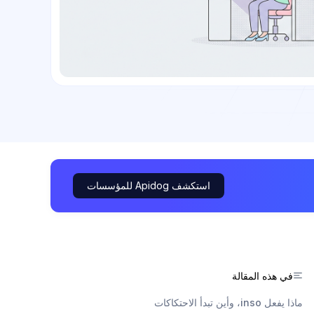
استكشف Apidog للمؤسسات
في هذه المقالة
ماذا يفعل inso، وأين تبدأ الاحتكاكات