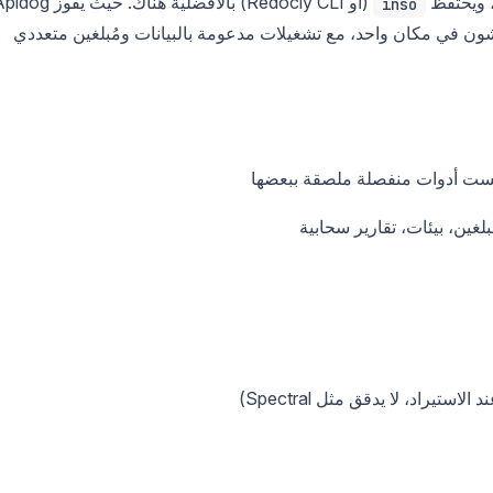
، ويحتفظ
(أو Redocly CLI) بالأفضلية هناك. حيث يفوز 
inso
يعيشون في مكان واحد، مع تشغيلات مدعومة بالبيانات ومُبلغين متعددي
 ليست أدوات منفصلة ملصقة ببعضها
ُبلغين، بيئات، تقارير سحابية
راد، لا يدقق مثل Spectral)