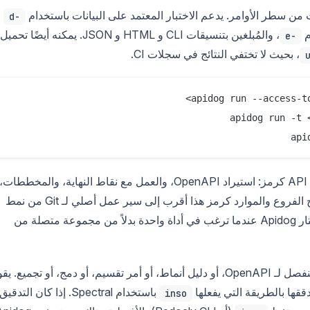
من سطر الأوامر. يدعم الاختبار المعتمد على البيانات باستخدام
-d
، والمُبلغين بتنسيقات CLI و HTML و JSON. يمكنه أيضًا تحميل
-e
، بحيث لا تختفي النتائج في سجلات CI.
api
إلى جانب تشغيل الاختبارات، يدير Apidog CLI موارد API كرمز: استيراد OpenAPI، والعمل مع نقاط النهاية، والمخططات،
والبيئات، والفروع، وطلبات الدمج من الطرفية. نموذج الفروع والموارد كرمز هذا أقرب إلى سير عمل أصلي لـ Git من نمط
، وهو السبب الذي يجعل الفرق تختار Apidog عندما ترغب في أداة واحدة بدلاً من مجموعة متصلة من
لا يحتوي Apidog CLI على مدقق منفصل لـ OpenAPI، أو دليل أنماط، أو أمر تقسيم، أو دمج، أو تجميع. 
ققها بالطريقة التي يفعلها
باستخدام Spectral. إذا كان التدقيق
inso