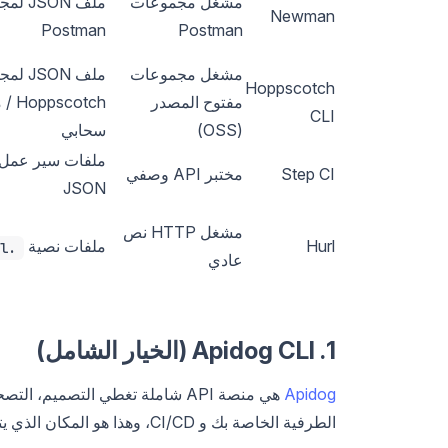
مشغل مجموعات
ملف SON
Newman
Postman
Postman
مشغل مجموعات
ملف SON
Hoppscotch
مفتوح المصدر
cotch
CLI
(OSS)
سحابي
Step CI
مختبر API وصفي
JSON
مشغل HTTP نص
Hurl
ملفات نصية
.hurl
عادي
1. Apidog CLI (الخيار الشامل)
Apidog
الطرفية الخاصة بك و CI/CD، وهذا هو المكان الذي يتنافس فيه مباشرة مع