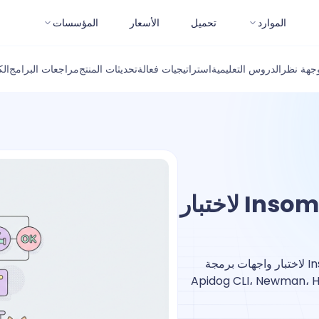
الموارد
تحميل
الأسعار
المؤسسات
جهة نظر
الدروس التعليمية
استراتيجيات فعالة
تحديثات المنتج
مراجعات البرامج
ال
أفضل بدائل Insomnia CLI (inso) لاختبار
هل تبحث عن بديل لـ inso؟ قارن أفضل بدائل Insomnia CLI لاختبار واجهات برمجة
مل المستمر (CI): Apidog CLI، Newman، Hoppscotch