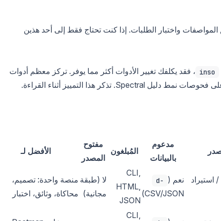
المواصفات واختبار الطلبات. إذا كنت تحتاج فقط إلى أحد هذين
، فقد يكلفك تغيير الأدوات أكثر مما يوفر. تركز معظم أدوات
inso
S. تذكر هذا التمييز أثناء القراءة.
مدعوم
مفتوح
صدر
المُبلغون
الأفضل لـ
بالبيانات
المصدر
CLI,
مشروع Apidog / استيراد
نعم (
لا (طبقة
منصة واحدة: تصميم،
-d
HTML,
CSV/JSON)
مجانية)
محاكاة، وثائق، اختبار
JSON
CLI,