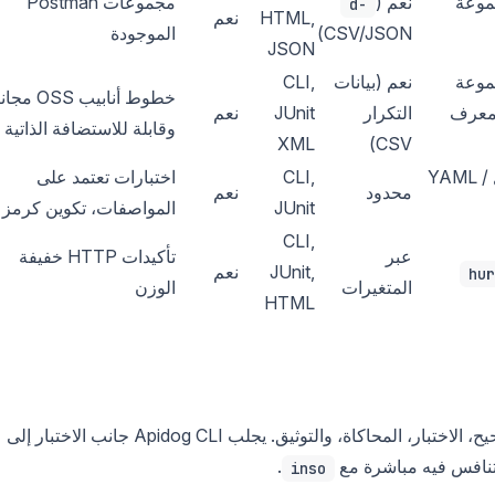
J لمجموعة
نعم (
مجموعات Postman
-d
HTML,
نعم
CSV/JSON)
الموجودة
JSON
J لمجموعة
نعم (بيانات
CLI,
خطوط أنابيب OSS 
Hopps / معرف
التكرار
JUnit
نعم
وقابلة للاستضافة الذاتية
XML
CSV)
ملفات سير عمل YAML /
CLI,
اختبارات تعتمد على
محدود
نعم
JUnit
المواصفات، تكوين كرمز
CLI,
عبر
تأكيدات HTTP خفيفة
JUnit,
نعم
المتغيرات
الوزن
HTML
هي منصة API شاملة تغطي التصميم، التصحيح، الاختبار، المحاكاة، والتوثيق. يجلب Apidog CLI جانب الاختبار إلى
.
inso