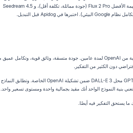
واحد وعدم وجود قدرات فيديو. تشمل البدائل ذات القيمة الأفضل Flux 2 Pro (جودة مماثلة، تكلفة أقل)، و Seedream 4.5
كان DALL-E 3 واجهة برمجة تطبيقات الصور الرئيسية من OpenAI لمدة عامين. جودة متسقة، وثائق قوية، وتكامل عميق
لقد تغير المشهد في عام 2026. فقد حل GPT Image 1.5 محل DALL-E 3 ضمن تشكيلة OpenAI الخاصة. وتطابق النماذج