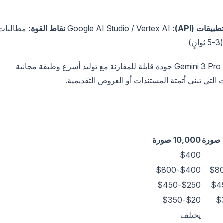
يقات (API):
Google AI Studio / Vertex AI
نقاط القوة:
مطالبات
بالنسبة للفرق في نظام Google البيئي، يقدم Gemini 3 Pro Image جودة قابلة للمقارنة مع توليد أسرع وطبقة مجانية
10,000 صورة
$400
$400-$800
$250-$450
$20-$350
يختلف