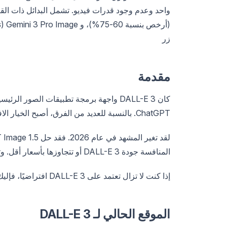
(أرخص بنسبة 60-75%)، و Gemini 3 Pro Image (تكامل نظام Google البيئي). اختبرها في Apidog قبل التبديل.
زر
مقدمة
ChatGPT. بالنسبة للعديد من الفرق، أصبح الخيار الافتراضي دون الكثير من التفكير.
المنافسة جودة DALL-E 3 أو تتجاوزها بأسعار أقل. وتعني بنية النموذج الواحد أنك مقيد بجمالية واحدة ومستوى تسعير واحد.
إذا كنت لا تزال تعتمد على DALL-E 3 افتراضيًا، فإليك ما يستحق التفكير فيه أيضًا.
الموقع الحالي لـ DALL-E 3