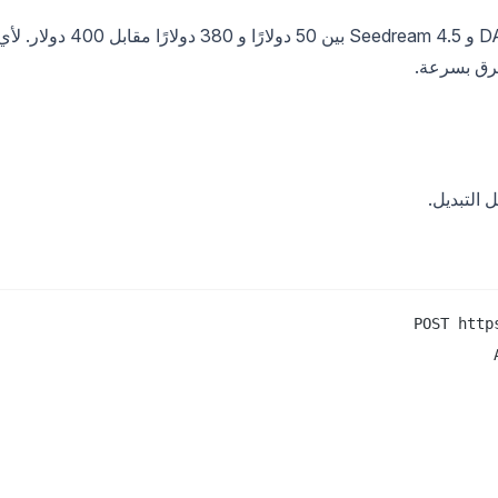
عند 10,000 صورة شهريًا، يتراوح الفرق بين DALL-E 3 و Seedream 4.5 بين 50 دولارًا و 380 دولارًا مقابل 400 دولار
فرق بسرعة.