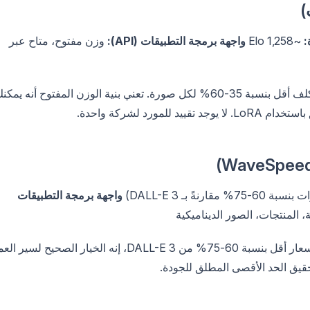
:
~1,258 Elo
واجهة برمجة التطبيقات (API):
وزن مفتوح، متاح عبر
يتطابق Flux 2 Pro مع DALL-E 3 في الجودة بينما يكلف أقل بنسبة 35-60% لكل صورة. تعني بنية الوزن المفتوح أنه يمك
ورد لشركة واحدة.
واجهة برمجة التطبيقات
 المنتجات، الصور الديناميكية
Seedream 4.5 هو خيار الفعالية من حيث التكلفة. بأسعار أقل بنسبة 60-75% من DALL-E 3، إنه الخيار الصحيح لس
يق الحد الأقصى المطلق للجودة.