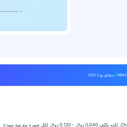
متوافق مع SOC 2
DALL-E 3 موثوق به ومتكامل بشكل جيد مع ChatGPT، لكنه يكلف 0.040 دولار - 0.120 دولار لكل صورة مع بنية نموذج