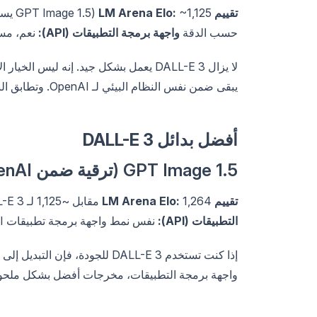
تقييم LM Arena Elo:
~1,125 (GPT Image 1.5 يسجل 1,264 بالمقارنة)
حسب الدقة
واجهة برمجة التطبيقات (API):
نعم، مست
يبقى ضمن نفس النظام البيئي لـ OpenAI. وتطابق النماذج المنافسة جودته بجزء صغير من التكلفة.
أفضل بدائل DALL-E 3
GPT Image 1.5 (ترقية ضمن OpenAI)
تقييم LM Arena Elo:
1,264 مقابل ~1,125 لـ DALL-E 3
التطبيقات (API):
نفس نمط واجهة برمجة تطبيقات OpenAI
واجهة برمجة التطبيقات، مخرجات أفضل بشكل ملحو