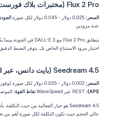
Flux 2 Pro (مختبرات بلاك فورست)
السعر:
0.025 دولار - 0.045 دولار لكل صورة
الجودة
عدة مزودين
اختيار مزود الاستنتاج الخاص بك. يتوفر الضبط الدقيق باستخدام LoRA. لا يوجد تقييد للم
Seedream 4.5 (بايت دانس، عبر WaveSpeed)
السعر:
0.002 دولار - 0.035 دولار لكل صورة (وفورات بنسبة 60-75% مقارنةً بـ DALL-E 3)
(API):
REST عبر WaveSpeed
نقاط القوة:
الموضة،
عالي الحجم حيث تكون التكلفة لكل صورة أهم من تحق