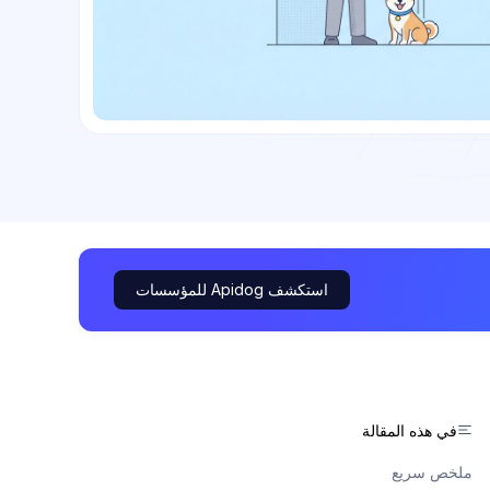
استكشف Apidog للمؤسسات
في هذه المقالة
ملخص سريع