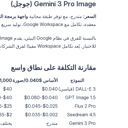
Gemini 3 Pro Image (جوجل)
السعر:
متدرج، مع توفر طبقة مجانية
واجهة برمجة التطب
معقدة، تكامل مع Google Workspace، توليد سريع (3-5 ثوانٍ)
للاختبار. يُعد تكامل Workspace مفيدًا لفرق الشركات التي تبني أتمتة المستندات أو العروض التقديمية.
مقارنة التكلفة على نطاق واسع
النموذج
الأساس $0.040/صورة
1,000 صورة
DALL-E 3 (قياسي)
$0.040
$40
$40-$80
$0.040-$0.080
GPT Image 1.5
$25-$45
$0.025-$0.045
Flux 2 Pro
$2-$35
$0.002-$0.035
Seedream 4.5
Gemini 3 Pro
متدرج
يختلف