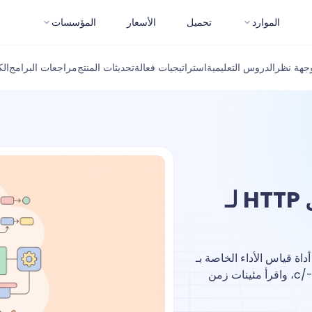
الموارد
تحميل
الأسعار
المؤسسات
جهة نظر
الدروس التعليمية
استراتيجيات فعالة
تحديثات المنتج
مراجعات البرامج
ال
autocannon: اختبار تحميل HTTP لـ
ر نقاط نهاية HTTP بالتحميل باستخدام autocannon، أداة قياس الأداء الخاصة بـ
Node.js. قم بتثبيته، ثم بتشغيله باستخدام الخيارات -c/-d/-p، واقرأ مئينات زمن