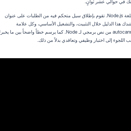
autocannon هي أداة قياس أداء HTTP/1.1 مكتوبة بلغة Node.js. تقوم بإطلاق سيل متحكم فيه من الطلبات على عنوان
 يرشدك هذا الدليل خلال التثبيت، والتشغيل الأساسي، وكل علامة
ستستخدمها بالفعل، وقراءة المخرجات، وتشغيل autocannon من نص برمجي لـ Node. كما يرسم خطاً واضحاً بين ما ي
ب اللجوء إلى اختبار وظيفي وتعاقدي بدلاً من ذلك.