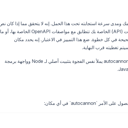
دمك ومدى سرعة استجابته تحت هذا الحمل. إنه لا يتحقق مما إذا كان نص
الاستجابة صحيحًا، أو ما إذا كان واجهة برمجة التطبيقات (API) الخاصة بك تتطابق مع مواصفات OpenAPI الخاصة بها، أو ما
حيحة في كل خطوة. ضع هذا التمييز في الاعتبار. إنه يحدد مكان
، فإن autocannon يملأ نفس الفجوة بتثبيت أصلي لـ Node وواجهة برمجة