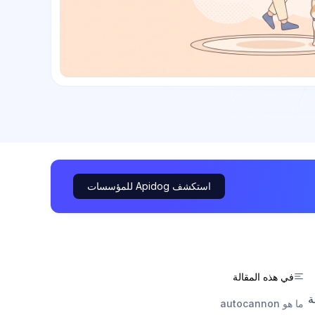
استكشف Apidog للمؤسسات
في هذه المقالة
ة
ما هو autocannon