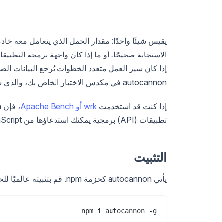
يقيس شيئًا واحدًا: مقدار الحمل الذي يتعامل معه خا
إذا كان سير العمل متعدد الخطوات يُرجع البيانات الص
autocannon في مكدس الاختبار الخاص بك، والذي سيتم تغطيته قرب النهاية.
إذا كنت قد استخدمت
wrk أو Apache Bench
تطبيقات (API) برمجية يمكنك استدعاؤها من JavaScript.
التثبيت
يأتي autocannon كحزمة npm. قم بتثبيته عالميًا للحصول على الأمر `autocannon` في أي مكان:
npm i autocannon -g
