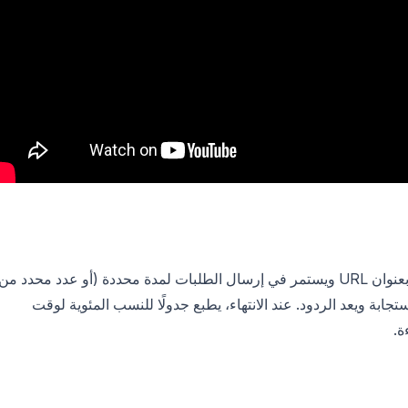
يفتح autocannon عددًا ثابتًا من الاتصالات المتزامنة بعنوان URL ويستمر في إرسال الطلبات لمدة محددة (أو عدد محدد من
جابة ويعد الردود. عند الانتهاء، يطبع جدولًا للنسب المئوية لوقت
ة.