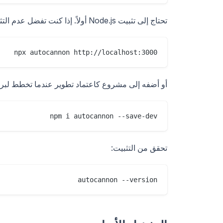
تحتاج إلى تثبيت Node.js أولاً. إذا كنت تفضل عدم التثبيت عالميًا، قم بتشغيله عند الطلب باستخدام `npx`:
npx autocannon http://localhost:3000

أو أضفه إلى مشروع كاعتماد تطوير عندما تخطط لبر
npm i autocannon --save-dev

تحقق من التثبيت:
autocannon --version
