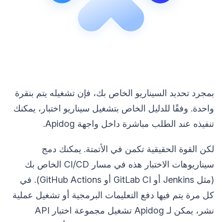
بمجرد تحديد السيناريو الخاص بك، فإن تشغيله يتم بنقرة
واحدة. وفقًا للدليل الخاص بتشغيل سيناريو اختبار، يمكنك
تنفيذه عند الطلب مباشرة داخل واجهة Apidog.
لكن القوة الحقيقية تكمن في الأتمتة. يمكنك دمج
سيناريوهات الاختبار هذه في مسار CI/CD الخاص بك
(مثل Jenkins أو GitLab CI أو GitHub Actions). في
كل مرة يتم فيها دفع التعليمات البرمجية أو تشغيل عملية
نشر، يمكن لـ Apidog تشغيل مجموعة اختبار API