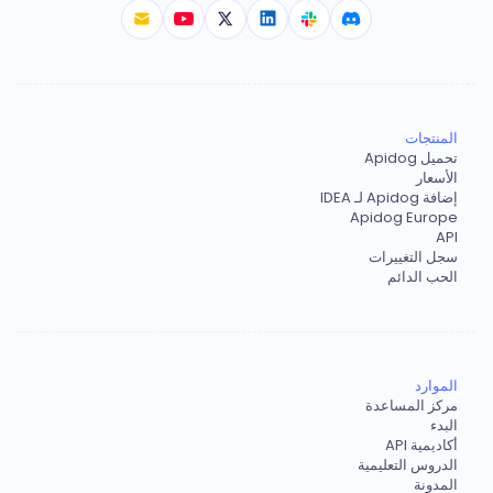
المنتجات
تحميل Apidog
الأسعار
إضافة Apidog لـ IDEA
Apidog Europe
API
سجل التغييرات
الحب الدائم
الموارد
مركز المساعدة
البدء
أكاديمية API
الدروس التعليمية
المدونة