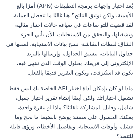
يُعد اختبار واجهات برمجة التطبيقات (APIs) أمرًا بالغ
الأهمية، ولكن توثيق النتائج؟ هنا غالبًا ما تتعطل العملية.
لقد قضيت للتو ساعات في صياغة حالات اختبار مثالية،
وتشغيلها، والتحقق من الاستجابات. الآن يأتي الجزء
الشاق: لقطات الشاشة، نسخ بيانات الاستجابة، لصقها في
جداول البيانات، تنسيق الجداول، وإرسالها بالبريد
الإلكتروني إلى فريقك. بحلول الوقت الذي تنتهي فيه،
تكون قد استُنزفت، ويكون التقرير قديمًا بالفعل.
ماذا لو كان بإمكان أداة اختبار API الخاصة بك ليس فقط
تشغيل اختباراتك ولكن أيضًا إنشاء تقرير اختبار جميل،
شامل، وقابل للمشاركة تلقائيًا؟ ماذا لو بنقرة واحدة،
يمكنك الحصول على مستند يوضح بالضبط ما نجح وما
فشل، وأوقات الاستجابة، وتفاصيل الأخطاء، ورؤى قابلة
للتنفيذ؟