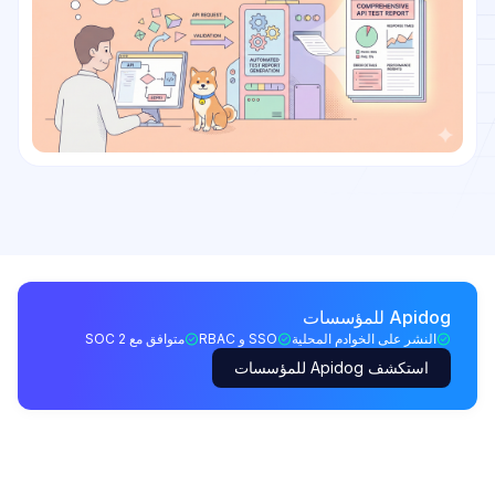
Apidog للمؤسسات
النشر على الخوادم المحلية
SSO و RBAC
متوافق مع SOC 2
استكشف Apidog للمؤسسات