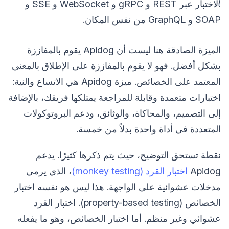
الاختبار عبر REST و gRPC و WebSocket و SSE و
SOAP و GraphQL من نفس المكان.
الميزة الصادقة هنا ليست أن Apidog يقوم بالمفاززة
بشكل أفضل. فهو لا يقوم بالمفاززة على الإطلاق بالمعنى
المعتمد على الخصائص. ميزة Apidog هي الاتساع والنية:
اختبارات متعمدة وقابلة للمراجعة يمتلكها فريقك، بالإضافة
إلى التصميم، والمحاكاة، والوثائق، ودعم البروتوكولات
المتعددة في أداة واحدة بدلاً من خمسة.
نقطة تستحق التوضيح، حيث يتم ذكرها كثيرًا. يدعم
Apidog
اختبار القرد (monkey testing)
، الذي يرمي
مدخلات عشوائية على الواجهة. هذا ليس هو نفسه اختبار
الخصائص (property-based testing). اختبار القرد
عشوائي وغير منظم. أما اختبار الخصائص، وهو ما يفعله