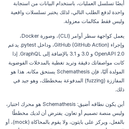
أيضًا تسلسل العمليات، باستخدام البيانات من استجابة
واحدة لدفع الطلب التالي، لذلك يختبر تسلسلات واقعية
وليس فقط مكالمات معزولة.
يعمل كواجهة سطر أوامر (CLI)، وصورة Docker،
وإجراء GitHub (GitHub Action)، وداخل pytest. يدعم
OpenAPI 2.0 و 3.0 و 3.1 بالإضافة إلى GraphQL. إذا
كانت مواصفاتك دقيقة وتريد تغطية بالمدخلات الفوضوية
المولدة آليًا، فإن Schemathesis يستحق مكانه. هذا هو
المفاززة (fuzzing) المدفوعة بمخططك، وهو جيد في
ذلك.
أين يكون نطاقه أضيق: Schemathesis هو محرك اختبار،
وليس منصة تصميم أو تعاون. يفترض أن لديك مخططًا
بالفعل، ويركز على بايثون، ولا يقوم بالمحاكاة (mock)، أو