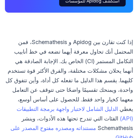
استكشف Apidog للمؤسسات
إذا كنت تقارن بين Apidog و Schemathesis، فمن
المحتمل أنك تحاول معرفة أيهما تضعه في خط أنابيب
التكامل المستمر (CI) الخاص بك. الإجابة الصادقة هي
أنهما يحلان مشكلات مختلفة، والفرق الأكثر قوة تستخدم
كليهما. يقسم هذا الدليل ما تفعله كل أداة، وأين تتفوق كل
واحدة، ويمنحك تقسيمًا واضحًا حتى تتوقف عن التعامل
معهما كخيار واحد فقط. للحصول على أساس أوسع،
يغطي
الدليل الشامل لاختبار واجهة برمجة التطبيقات
(API)
الفئات التي تندرج تحتها هذه الأدوات، وينشر
Schemathesis
مستنداته ومصدره مفتوح المصدر على
.
GitHub