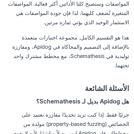
المواصفات وستصبح كلتا الأداتين أكثر فعالية. المواصفات
المتغيرة تُضعف كليهما، لذا فإن جودة المواصفات هي
الاستثمار الوحيد الذي يؤتي ثماره مرتين.
هذا هو التقسيم الكامل. مجموعة اختبارات متعمدة
بالإضافة إلى التصميم والمحاكاة في Apidog، ومفاززة
توليدية في Schemathesis، مع مخطط مشترك واحد
تحتهما.
الأسئلة الشائعة
هل Apidog بديل لـ Schemathesis؟
جزئيًا فقط. إذا كنت تريد تحديدًا مفاززة تعتمد على
الخصائص (property-based fuzzing) مولدة من
مخططك، فإن Apidog ليس بديلاً مباشرًا، لأنه لا يقوم