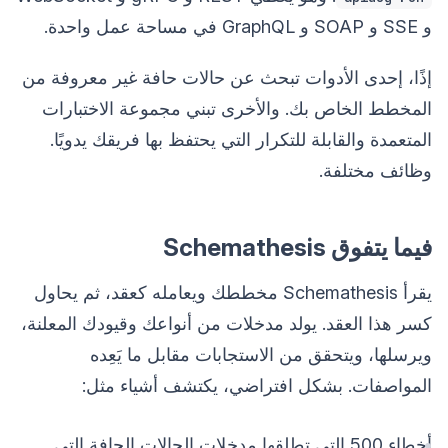
و SSE و SOAP و GraphQL في مساحة عمل واحدة.
إذًا، إحدى الأدوات تبحث عن حالات حافة غير معروفة من
المخطط الخاص بك. والأخرى تبني مجموعة الاختبارات
المتعمدة والقابلة للتكرار التي يحتفظ بها فريقك يدويًا.
وظائف مختلفة.
فيما يتفوق Schemathesis
يقرأ Schemathesis مخططك ويعامله كعقد، ثم يحاول
كسر هذا العقد. يولد مدخلات من أنواعك وقيودك المعلنة،
ويرسلها، ويتحقق من الاستجابات مقابل ما يَعِده
المواصفات. بشكل افتراضي، يكتشف أشياء مثل:
أخطاء 500 التي تطلقها مدخلات الحالات الحافة التي