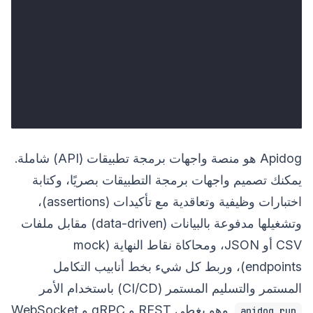
Apidog هو منصة واجهات برمجة تطبيقات (API) شاملة.
يمكنك تصميم واجهات برمجة التطبيقات بصريًا، وكتابة
اختبارات وظيفية وتعاقدية مع تأكيدات (assertions)،
وتشغيلها مدفوعة بالبيانات (data-driven) مقابل ملفات
CSV أو JSON، ومحاكاة نقاط النهاية (mock
endpoints)، وربط كل شيء بخط أنابيب التكامل
المستمر والتسليم المستمر (CI/CD) باستخدام الأمر
. وهو يغطي REST و gRPC و WebSocket
apidog run