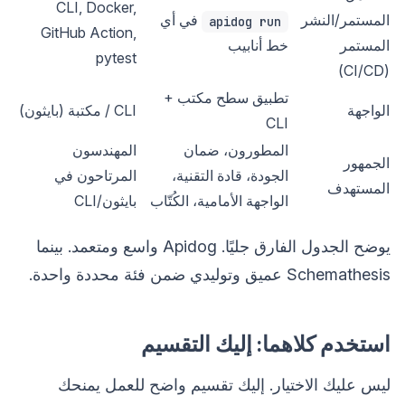
CLI, Docker,
المستمر/النشر
في أي
apidog run
GitHub Action,
المستمر
خط أنابيب
pytest
(CI/CD)
تطبيق سطح مكتب +
الواجهة
CLI / مكتبة (بايثون)
CLI
المطورون، ضمان
المهندسون
الجمهور
الجودة، قادة التقنية،
المرتاحون في
المستهدف
الواجهة الأمامية، الكُتّاب
بايثون/CLI
يوضح الجدول الفارق جليًا. Apidog واسع ومتعمد. بينما
Schemathesis عميق وتوليدي ضمن فئة محددة واحدة.
استخدم كلاهما: إليك التقسيم
ليس عليك الاختيار. إليك تقسيم واضح للعمل يمنحك