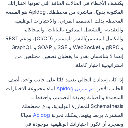
يكتشف الأخطاء في الحالات الحافة التي تفوتها اختباراتك
المكتوبة يدويًا، مباشرة من مخططك. Apidog هو المنصة
المحيطة بذلك: التصميم المرئي، والاختبارات الوظيفية
والعقدية، والتشغيل المدفوع بالبيانات، والمحاكاة،
والتكامل المستمر/النشر المستمر (CI/CD)، ودعم REST
و gRPC و WebSocket و SSE و SOAP و GraphQL.
إنهما لا يتنافسان بقدر ما يغطيان نصفين مختلفين من
استراتيجية اختبار كاملة.
إذا كان إعدادك الحالي يعتمد كليًا على جانب واحد، أضف
الجانب الآخر.
قم بتنزيل Apidog
لبناء مجموعة الاختبارات
المتعمدة والصيانة وطبقة التصميم، واحتفظ بـ
Schemathesis للمفاززة التوليدية، ودع مخططك
المشترك يربط بينهما. يمكنك تجربة
Apidog
مجانًا،
وبمجرد أن تكون اختباراتك الوظيفية موجودة في