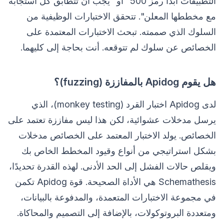
التطبيقات أبدًا رمز 500" أو "يجب أن تتطابق كل استجابة
مع مخططها المعلن". تتحقق الاختبارات الوظيفية من
السلوك الذي صممته. تبحث الاختبارات المعتمدة على
الخصائص عن سلوك لم تتوقعه. أنت بحاجة إلى كليهما.
هل يقوم Apidog بالمفاززة (fuzzing)؟
لدى Apidog اختبار القرد (monkey testing)، الذي
يرسل مدخلات عشوائية، لكن هذا ليس مفاززة تعتمد على
الخصائص. يولد الاختبار المعتمد على الخصائص مدخلات
بشكل استراتيجي من أنواع وقيود المخطط الخاص بك
ويقلص حالات الفشل إلى الحد الأدنى. لهذه القدرة تحديدًا،
Schemathesis هي الأداة الصحيحة. قوة Apidog تكمن
في مجموعة الاختبارات المتعمدة، والمدفوعة بالبيانات،
ومتعددة البروتوكولات، بالإضافة إلى التصميم والمحاكاة.