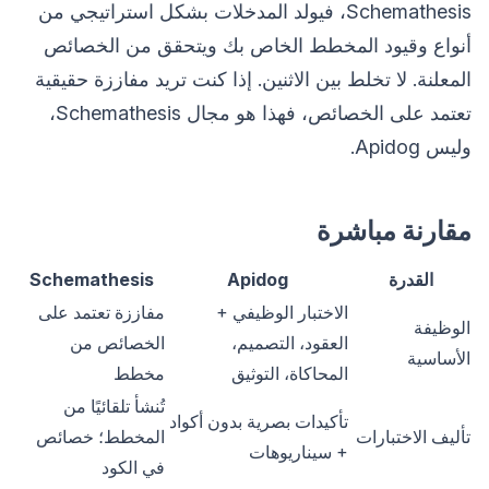
Schemathesis، فيولد المدخلات بشكل استراتيجي من
أنواع وقيود المخطط الخاص بك ويتحقق من الخصائص
المعلنة. لا تخلط بين الاثنين. إذا كنت تريد مفاززة حقيقية
تعتمد على الخصائص، فهذا هو مجال Schemathesis،
وليس Apidog.
مقارنة مباشرة
القدرة
Apidog
Schemathesis
الاختبار الوظيفي +
مفاززة تعتمد على
الوظيفة
العقود، التصميم،
الخصائص من
الأساسية
المحاكاة، التوثيق
مخطط
تُنشأ تلقائيًا من
تأكيدات بصرية بدون أكواد
تأليف الاختبارات
المخطط؛ خصائص
+ سيناريوهات
في الكود