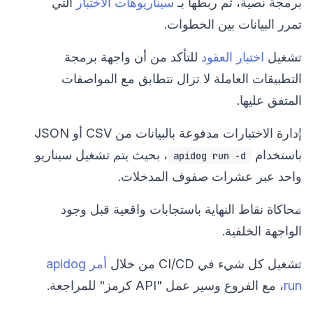
برمجة نصية، ثم ربطها بـ
سيناريوهات الاختبار
التي
تمرر البيانات بين الخطوات.
تشغيل
اختبار العقود
للتأكد من أن واجهة برمجة
التطبيقات العاملة لا تزال تتطابق مع المواصفات
المتفق عليها.
إدارة الاختبارات مدفوعة بالبيانات من CSV أو JSON
باستخدام
، بحيث يتم تشغيل سيناريو
apidog run -d
واحد عبر عشرات صفوف المدخلات.
محاكاة نقاط النهاية باستجابات واقعية قبل وجود
الواجهة الخلفية.
تشغيل كل شيء في CI/CD من خلال
أمر apidog
run
، مع الفروع وسير عمل "API كرمز" للمراجعة.