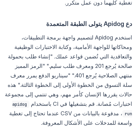
تغطية كليهما دون عمل متكرر.
دع Apidog يتولى الطبقة المتعمدة
استخدم Apidog لتصميم واجهة برمجة التطبيقات،
ومحاكاتها للواجهة الأمامية، وكتابة الاختبارات الوظيفية
والتعاقدية التي تُضمن قواعد عملك. "إنشاء طلب بحمولة
صالحة يُرجع 201 ومعرف طلب سليم." "الرمز المميز
منتهي الصلاحية يُرجع 401." "سيناريو الدفع يمرر معرف
سلة التسوق من الخطوة الأولى إلى الخطوة الثالثة." هذه
حالات يقررها الإنسان كأمر مهم، وهي تنتمي إلى مجموعة
اختبارات مُصانة. قم بتشغيلها في CI باستخدام
apidog
، مدفوعة بالبيانات من CSV عندما تحتاج إلى تغطية
run
واسعة للمدخلات على الأشكال المعروفة.