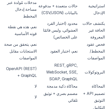
مدخلات مُولدة عبر
استراتيجية
حالات متعمدة + مدفوعة
مساحة إدخال
الإدخال
بالبيانات (CSV/JSON)
المخطط
يكتشف حالات
محدود (اختبار القرد
نعم، هذه هي نقطة
الحافة غير
العشوائي، وليس قائمًا
قوته الأساسية
المعروفة
على الخصائص)
فحص عقود
نعم، يتحقق من صحة
المخطط/
نعم، اختبار العقود
الاستجابات مقابل
المواصفات
المواصفات
REST, gRPC,
OpenAPI (REST)
البروتوكولات
WebSocket, SSE,
+ GraphQL
SOAP, GraphQL
المحاكاة
محاكاة ذكية مدمجة
لا
تصميم API +
مصمم بصري + توثيق
لا
التوثيق
تلقائي
التكامل