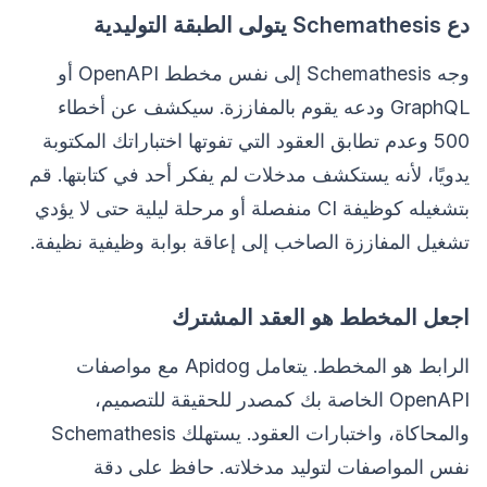
دع Schemathesis يتولى الطبقة التوليدية
وجه Schemathesis إلى نفس مخطط OpenAPI أو
GraphQL ودعه يقوم بالمفاززة. سيكشف عن أخطاء
500 وعدم تطابق العقود التي تفوتها اختباراتك المكتوبة
يدويًا، لأنه يستكشف مدخلات لم يفكر أحد في كتابتها. قم
بتشغيله كوظيفة CI منفصلة أو مرحلة ليلية حتى لا يؤدي
تشغيل المفاززة الصاخب إلى إعاقة بوابة وظيفية نظيفة.
اجعل المخطط هو العقد المشترك
الرابط هو المخطط. يتعامل Apidog مع مواصفات
OpenAPI الخاصة بك كمصدر للحقيقة للتصميم،
والمحاكاة، واختبارات العقود. يستهلك Schemathesis
نفس المواصفات لتوليد مدخلاته. حافظ على دقة