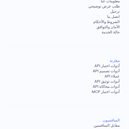
معلومات عنا
طلب عرض توضيحي
ترحيل
اتصل بنا
الشروط والأحكام
الأمان والتوافق
حالة الخدمة
مقارنة
أدوات اختبار API
أدوات تصميم API
عملاء API
أدوات توثيق API
أدوات محاكاة API
أدوات اختبار MCP
المنافسون
مقابل المنافسين