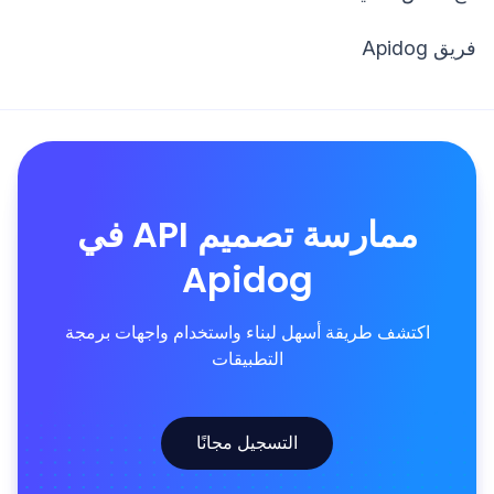
فريق Apidog
ممارسة تصميم API في
Apidog
اكتشف طريقة أسهل لبناء واستخدام واجهات برمجة
التطبيقات
التسجيل مجانًا