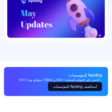
Apidog للمؤسسات
النشر على الخوادم المحلية
SSO و RBAC
متوافق مع SOC 2
استكشف Apidog للمؤسسات