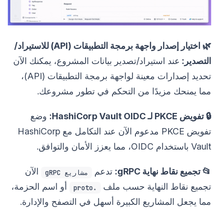
🌿 اختيار إصدار واجهة برمجة التطبيقات (API) للاستيراد/
التصدير:
عند استيراد/تصدير بيانات المشروع، يمكنك الآن
تحديد إصدارات معينة لواجهة برمجة التطبيقات (API)،
مما يمنحك مزيدًا من التحكم في تطور مشروعك.
🔒 تفويض PKCE لـ HashiCorp Vault OIDC:
وضع
تفويض PKCE مدعوم الآن عند التكامل مع HashiCorp
Vault باستخدام OIDC، مما يعزز الأمان والتوافق.
📂 تجميع نقاط نهاية gRPC:
تدعم
الآن
مشاريع gRPC
تجميع نقاط النهاية حسب ملف
أو اسم الحزمة،
.proto
مما يجعل المشاريع الكبيرة أسهل في التصفح والإدارة.