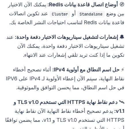
🧭
أوضاع اتصال قاعدة بيانات Redis:
يمكنك الآن الاختيار
بين وضع
أو
عند تكوين اتصالات
Cluster
Standalone
قاعدة بيانات Redis لتناسب احتياجات النشر الخاصة بك.
🔔 إشعارات لتشغيل سيناريوهات الاختبار دفعة واحدة:
عند
تشغيل سيناريوهات الاختبار دفعة واحدة، يمكنك الآن
تكوين ما إذا كنت تريد تلقي إشعارات عند الانتهاء.
⚡️
حل اسم النطاق مع أولوية IPv4:
أثناء تصحيح أخطاء
نقاط النهاية، سيتم الآن إعطاء الأولوية لـ IPv4 على IPV6
في حل اسم النطاق، مما يحسن التوافق والموثوقية.
🛰️
دعم نقاط نهاية HTTPS التي تستخدم TLS v1.0 و
v1.1:
يدعم تصحيح أخطاء نقاط النهاية الآن نقاط نهاية
HTTPS التي تستخدم TLS v1.0 و v1.1، مما يضمن توافقًا
أوسع مع الأنظمة القديمة.