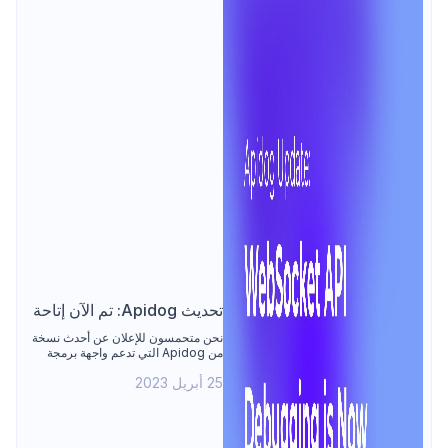
تحديث Apidog: تم الآن إتاحة
تصحيح واجهة برمجة تطبيقات
نحن متحمسون للإعلان عن أحدث نسخة
من Apidog التي تدعم واجهة برمجة
WebSocket!
التطبيقات WebSocket وقدرات اختبار
25 أبريل 2023
الأتمتة المحسّنة.