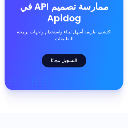
ممارسة تصميم API في
Apidog
اكتشف طريقة أسهل لبناء واستخدام واجهات برمجة
التطبيقات
التسجيل مجانًا