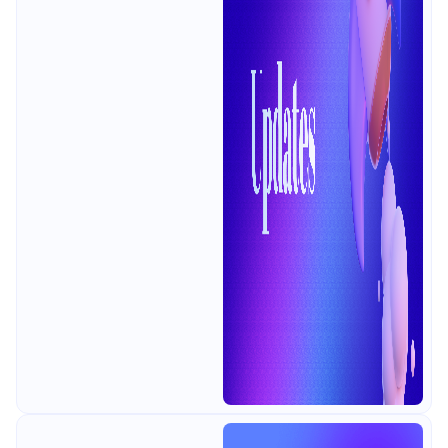
OpenAPI/Swagger، وعمل جماعي
أفضل عبر البيئات والمتغيرات. إليك كل
ما هو جديد في Apidog هذا الشهر👇 ⭐
تحديثات جديدة 🤖 إنشاء حالات اختبار
واجهات برمجة التطبيقات (API) بذكاء
أكبر بواسطة الذكاء الاصطناعي: لقد
حصل الاختبار المدعوم بالذكاء
الاصطناعي على ترقية كبيرة! عند إنش