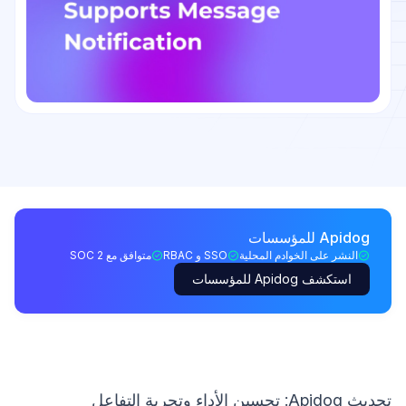
Apidog للمؤسسات
النشر على الخوادم المحلية
SSO و RBAC
متوافق مع SOC 2
استكشف Apidog للمؤسسات
تحديث Apidog: تحسين الأداء وتجربة التفاعل