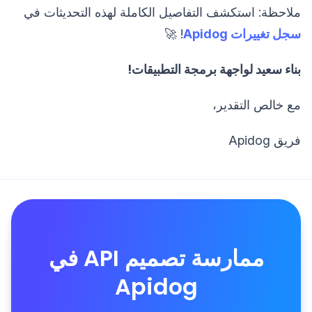
ملاحظة: استكشف التفاصيل الكاملة لهذه التحديثات في
سجل تغييرات Apidog
! 🚀
بناء سعيد لواجهة برمجة التطبيقات!
مع خالص التقدير،
فريق Apidog
ممارسة تصميم API في
Apidog