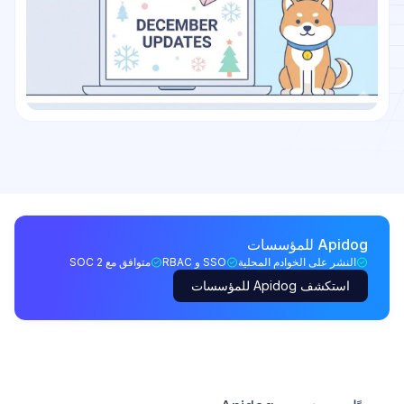
Apidog للمؤسسات
النشر على الخوادم المحلية
SSO و RBAC
متوافق مع SOC 2
استكشف Apidog للمؤسسات