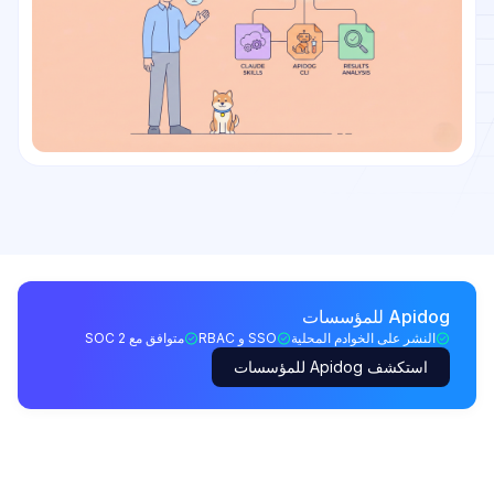
Apidog للمؤسسات
النشر على الخوادم المحلية
SSO و RBAC
متوافق مع SOC 2
استكشف Apidog للمؤسسات