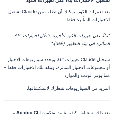
تشغيل الاختبارات بناءً على تغييرات الكود
بعد تغييرات الكود، يمكنك أن تطلب من Claude تشغيل
الاختبارات المتأثرة فقط:
"بناءً على تغييرات الكود الأخيرة، شغّل اختبارات API
المتأثرة في بيئة التطوير (dev)."
سيحلل Claude تغييرات Git، ويحدد سيناريوهات الاختبار
أو مجموعات الاختبار المتأثرة، وينفذ تلك الاختبارات فقط -
مما يوفر الوقت والموارد.
المزيد من السيناريوهات تنتظرك لاستكشافها.
بعد ذلك، سنتناول كيفية تثبيت وتكوين
Apidog CLI
و