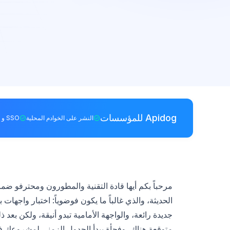
Apidog للمؤسسات
النشر على الخوادم المحلية
SSO و RBAC
مرحباً بكم أيها قادة التقنية والمطورون ومحترفو ضم
جديدة رائعة، والواجهة الأمامية تبدو أنيقة، ولكن بعد 
متوقعة هناك، وفجأة يبدأ الجدول الزمني لمشروعك ف