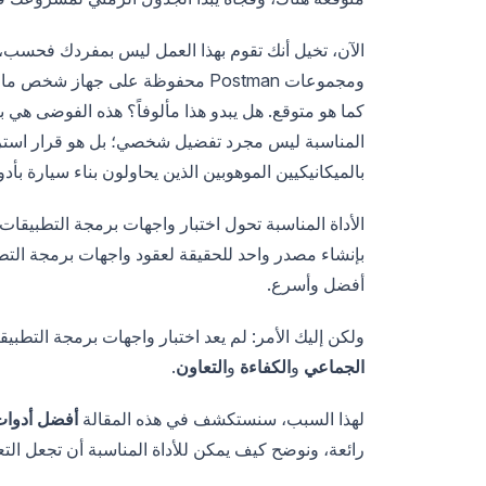
ومجموعات Postman محفوظة على جهاز شخص ما، وسيل من رسائل Slack لمحاولة معرفة ما إذا كان طلب
كما هو متوقع. هل يبدو هذا مألوفاً؟ هذه الفوضى هي 
المناسبة ليس مجرد تفضيل شخصي؛ بل هو قرار استرات
بالميكانيكيين الموهوبين الذين يحاولون بناء سيارة بأد
الأداة المناسبة تحول اختبار واجهات برمجة التطبيقات
بإنشاء مصدر واحد للحقيقة لعقود واجهات برمجة التط
أفضل وأسرع.
ولكن إليك الأمر: لم يعد اختبار واجهات برمجة التطبي
الجماعي
و
الكفاءة
و
التعاون
.
لهذا السبب، سنستكشف في هذه المقالة
أفضل أدوات 
رائعة، ونوضح كيف يمكن للأداة المناسبة أن تجعل الت