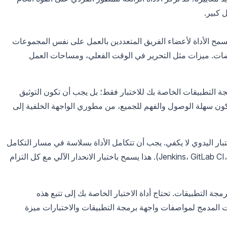
 كبير.
سمح الأداة لأعضاء الفريق المتعددين بالعمل على نفس المجموعات
ضات. ميزات مثل التحرير في الوقت الفعلي، ومساحات العمل
جة التطبيقات الخاصة بك للاختبار فقط؛ بل يجب أن تكون التوثيق
كون سهلة الوصول والفهم للجميع، من مطوري الواجهة الخلفية إلى
D اليوم، الاختبار اليدوي لا يكفي. يجب أن تتكامل الأداة بسلاسة في مسار التكامل
المستمر/النشر المستمر (فكر في Jenkins، GitLab CI، GitHub Actions). هذا يسمح باختبار الانحدار الآلي مع كل التزام
جة التطبيقات. تحتاج أداة الاختبار الخاصة بك إلى تتبع هذه
أو التحكم في الإصدارات المدمج لمواصفات واجهة برمجة التطبيقات والاختبارات ميزة