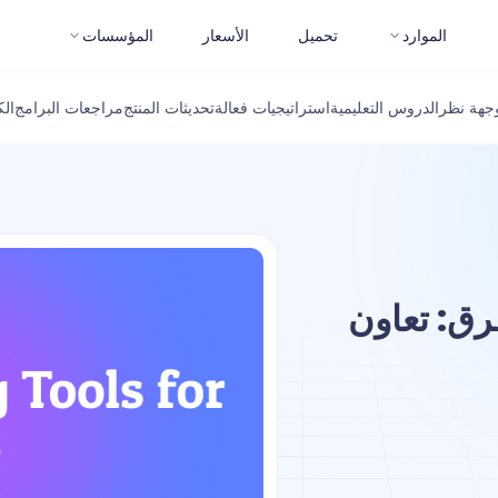
الموارد
تحميل
الأسعار
المؤسسات
جهة نظر
الدروس التعليمية
استراتيجيات فعالة
تحديثات المنتج
مراجعات البرامج
ال
وات لاختبار API للفرق: تعاون