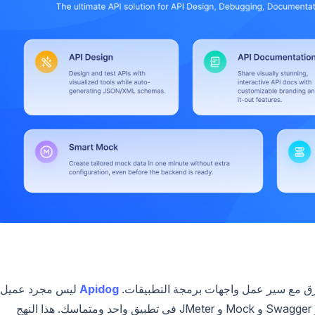
 الفرق مع سير عمل واجهات برمجة التطبيقات.
Apidog
ليس مجرد عميل
API آخر؛ إنه منصة موحدة تجمع وظائف Postman و Swagger و Mock و JMeter في تطبيق واحد ومتماسك. هذا النهج