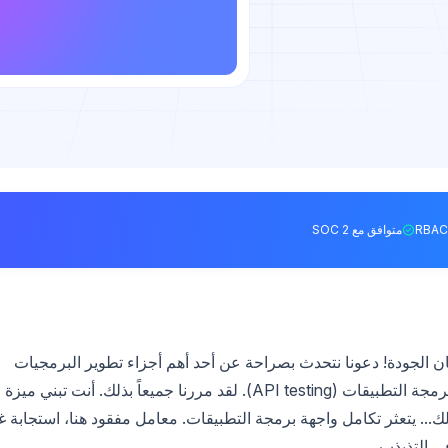
متوافق مع SOC 2
ان الجودة! دعونا نتحدث بصراحة عن أحد أهم أجزاء تطوير البرمجيات
الحديثة، والذي غالباً ما يكون فوضوياً: اختبار واجهات برمجة التطبيقات (API testing). لقد مررنا جميعاً بذلك. أنت تبني ميزة
ذلك... يتعثر تكامل واجهة برمجة التطبيقات. معامل مفقود هنا، استجابة غ
ي التذبذب.