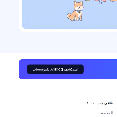
استكشف Apidog للمؤسسات
في هذه المقالة
الخلاصة
ا