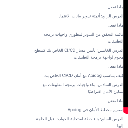
ماذا تفعل
الدرس الرابع: أتمتة تدوير بيانات الاعتماد
ماذا تفعل
قائمة التحقق من التدوير لمطوري واجهات برمجة
التطبيقات
الدرس الخامس: تأمين مسار CI/CD الخاص بك كسطح
هجوم لواجهة برمجة التطبيقات
ماذا تفعل
كيف يتناسب Apidog مع أمان CI/CD الخاص بك
الدرس السادس: بناء واجهات برمجة التطبيقات مع
تمكين الأمان افتراضيًا
ماذا تفعل
تصميم مخطط الأمان في Apidog
الدرس السابع: بناء خطة استجابة للحوادث قبل الحاجة
إليها