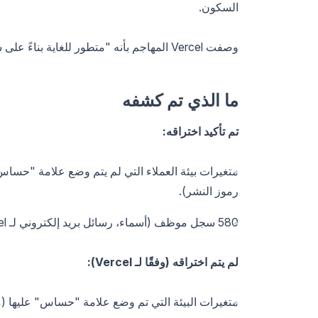
السكون.
وصفت Vercel المهاجم بأنه "متطور للغاية بناءً على سرعته التشغيلية وفهمه التفصيلي لأنظمة Vercel."
ما الذي تم كشفه
تم تأكيد اختراقه:
رموز النشر).
580 سجل موظف (أسماء، رسائل بريد إلكتروني لـ Vercel، حالة الحساب، طوابع زمنية للنشاط).
لم يتم اختراقه (وفقًا لـ Vercel):
متغيرات البيئة التي تم وضع علامة "حساس" عليها 