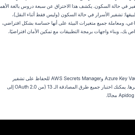
فير في حالة السكون. يكشف هذا الاختراق عن سبعة دروس بالغة الأهمي
ى كل مطور واجهة برمجة تطبيقات (API) تطبيقها: تشفير الأسرار في حالة السكون (وليس فقط أثناء النقل)،
لذكاء الاصطناعي، ومعاملة جميع متغيرات البيئة على أنها حساسة بشكل افتراضي،
تدوير بيانات الاعتماد، وتأمين مسار CI/CD الخاص بك، وبناء واجهات برمجة التطبيقات مع تمكين الأمان افتراضيًا،
يتكامل مع HashiCorp Vault وAzure Key Vault وAWS Secrets Manager للحفاظ على تشفير
بيانات اعتماد واجهة برمجة التطبيقات وتدويرها. يمكنك اختبار جميع طرق المصادقة الـ 13 (من OAuth 2.0 إلى