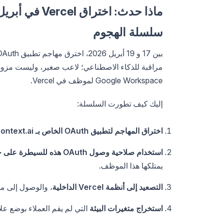
ماذا حدث: اختراق Vercel في أبريل 2026
سلسلة الهجوم
Google Workspace لموظف في Vercel.
إليك كيف تطورت السلسلة:
اختراق المهاجم لتطبيق OAuth الخاص بـ Context.ai
استخدام صلاحية وصول OAuth هذه للسيطرة على حساب Google لموظف في Vercel
يمتلكها هذا الموظف.
التصعيد إلى أنظمة Vercel الداخلية
، والوصول إلى مخا
استخراج متغيرات البيئة
التي لم يقم العملاء بوضع ع