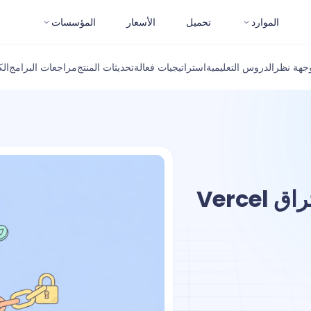
الموارد
تحميل
الأسعار
المؤسسات
جهة نظر
الدروس التعليمية
استراتيجيات فعالة
تحديثات المنتج
مراجعات البرامج
ال
7 دروس في أمان API من اختراق Vercel