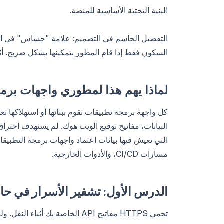
البنية التحتية الأساسية للمنصة.
التفصيل الحاسم في التصميم: علامة "حساس" في Vercel لمتغيرات البيئة
السكون فقط إذا قام المطور بتمكينها بشكل صريح. أثا
لماذا يهم هذا لمطوري واجهات برم
مسارات CI/CD، والأدوات الخارجية.
الدرس الأول: تشفير الأسرار في حال
تحمي HTTPS مفاتيح API الخاصة ب