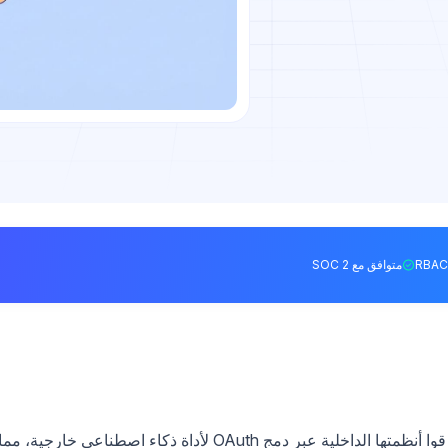
متوافق مع SOC 2
في 19 أبريل 2026، كشفت Vercel أن مهاجمين اخترقوا أنظمتها الداخلية عبر دمج OAuth لأداة ذكاء اصطناعي خارجية، مم