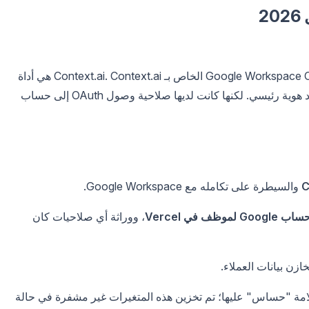
بين 17 و 19 أبريل 2026، اخترق مهاجم تطبيق Google Workspace OAuth الخاص بـ Context.ai. Context.ai هي أداة
مراقبة للذكاء الاصطناعي؛ لاعب صغير، وليست مزود هوية رئيسي. لكنها كانت لديها صلاحية وصول OAuth إلى حساب
والسيطرة على تكامله مع Google Workspace.
، ووراثة أي صلاحيات كان
زن بيانات العملاء.
لامة "حساس" عليها؛ تم تخزين هذه المتغيرات غير مشفرة في حالة