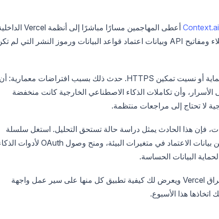
Context.ai
أعطى المهاجمين مسارًا مباشرًا إلى أنظمة Vercel ا
ومن هناك، تمكنوا من الوصول إلى متغيرات بيئة العملاء ومفاتيح API وبيانات اعتماد قواعد البيانات ورموز النشر التي لم ت
لم يحدث الاختراق لأن Vercel افتقرت إلى جدران الحماية أو نسيت تمكين HTTPS. حدث ذلك بسبب افتراضات معمارية: أن
لأسرار، وأن تكاملات الذكاء الاصطناعي الخارجية كانت منخفضة
قات، فإن هذا الحادث يمثل دراسة حالة تستحق التحليل. استغل سلسلة
الهجوم أنماطًا تكررها معظم فرق التطوير يوميًا: تخزين بيانات الاعتماد في متغيرات البيئة، ومنح وصول OAuth لأدوات 
حماية البيانات الحساسة.
يقوم هذا الدليل بتحليل سبعة دروس مستفادة من اختراق Vercel ويعرض لك كيفية تطبيق كل منها على سير عمل واجهة
اتخاذها هذا الأسبوع.