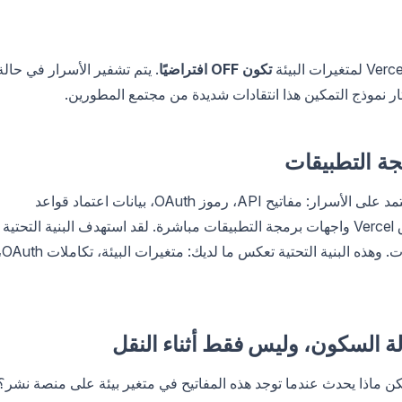
تكون OFF افتراضيًا
. يتم تشفير الأسرار في حالة
ر نموذج التمكين هذا انتقادات شديدة من مجتمع المطورين.
جة التطبيقات
كل واجهة برمجة تطبيقات تقوم ببنائها أو استهلاكها تعتمد على الأسرار: مفاتيح API، رموز OAuth، بيانات اعتماد قواعد
البيانات، مفاتيح توقيع الويب هوك. لم يستهدف اختراق Vercel واجهات برمجة التطبيقات مباشرة. لقد استهدف البنية التحتية
التي تعيش فيها بيانات اعتماد واجهات برمجة التطب
ة السكون، وليس فقط أثناء النقل
ك أثناء النقل. ولكن ماذا يحدث عندما توجد هذه المفاتيح في متغير بيئة على منصة نشر؟