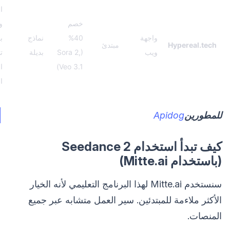
ا
خصم
و
واجهة
40%
نماذج
ب
Hypereal.tech
مبتدئ
ويب
(Sora 2,
بديلة
ت
Veo 3.1)
ا
ا
للمطورين
Apidog
كيف تبدأ استخدام Seedance 2
(باستخدام Mitte.ai)
سنستخدم Mitte.ai لهذا البرنامج التعليمي لأنه الخيار
الأكثر ملاءمة للمبتدئين. سير العمل متشابه عبر جميع
المنصات.