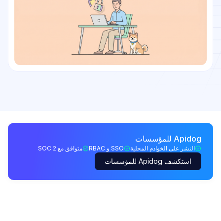
Apidog للمؤسسات
النشر على الخوادم المحلية
SSO و RBAC
متوافق مع SOC 2
استكشف Apidog للمؤسسات