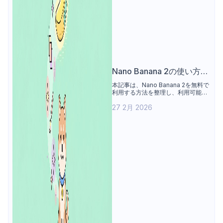
Nano Banana 2の使い方：
無料アクセス手段の整理
本記事は、Nano Banana 2を無料で
利用する方法を整理し、利用可能な
プラットフォームや1日あたりの生成
27 2月 2026
制限を紹介する。あわせて、生成モ
ードの選択、プロンプト作成、画像
生成、結果の調整といった操作手順
を解説し、無料版と有料版の違いに
ついて利用条件と機能範囲の観点か
ら比較する。