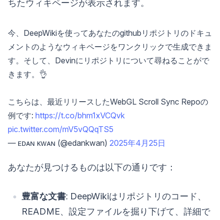
ちたウィキページが表示されます。
今、DeepWikiを使ってあなたのgithubリポジトリのドキュ
メントのようなウィキページをワンクリックで生成できま
す。そして、Devinにリポジトリについて尋ねることがで
きます。👌
こちらは、最近リリースしたWebGL Scroll Sync Repoの
例です:
https://t.co/bhm1xVCQvk
pic.twitter.com/mV5vQQqTS5
— ᴇᴅᴀɴ ᴋᴡᴀɴ (@edankwan)
2025年4月25日
あなたが見つけるものは以下の通りです：
豊富な文書
: DeepWikiはリポジトリのコード、
README、設定ファイルを掘り下げて、詳細で