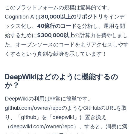
このプラットフォームの規模は驚異的です。
Cognition AIは
30,000以上のリポジトリ
をインデ
ックス化し、
40億行のコード
を分析し、運用を開
始するために
$300,000以上
の計算力を費やしまし
た。オープンソースのコードをよりアクセスしやす
くするという真剣な献身を示しています！
DeepWikiはどのように機能するの
か？
DeepWikiの利用は非常に簡単です。
github.com/owner/repoのようなGitHubのURLを取
り、「github」を「deepwiki」に置き換え
（deepwiki.com/owner/repo）、すると、洞察に満