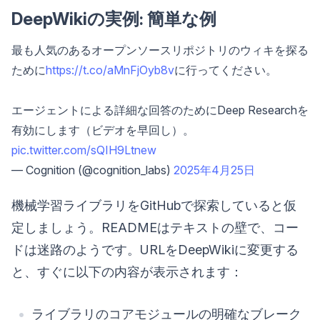
DeepWikiの実例: 簡単な例
最も人気のあるオープンソースリポジトリのウィキを探る
ために
https://t.co/aMnFjOyb8v
に行ってください。
エージェントによる詳細な回答のためにDeep Researchを
有効にします（ビデオを早回し）。
pic.twitter.com/sQIH9Ltnew
— Cognition (@cognition_labs)
2025年4月25日
機械学習ライブラリをGitHubで探索していると仮
定しましょう。READMEはテキストの壁で、コー
ドは迷路のようです。URLをDeepWikiに変更する
と、すぐに以下の内容が表示されます：
ライブラリのコアモジュールの明確なブレーク