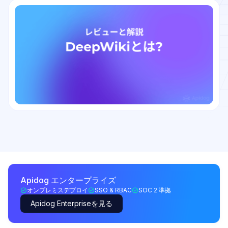
Apidog エンタープライズ
オンプレミスデプロイ
SSO & RBAC
SOC 2 準拠
Apidog Enterpriseを見る