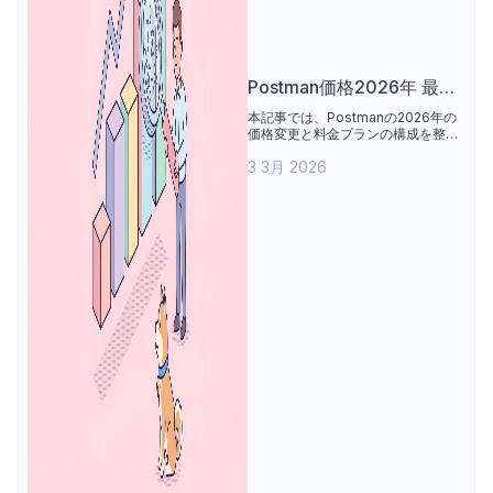
Postman価格2026年 最新
情報: 変更点と乗り換えの
本記事では、Postmanの2026年の
価格変更と料金プランの構成を整理
理由
します。無料プラン、Solo、チー
3 3月 2026
ム、エンタープライズ各プランの価
格や機能を比較し、AIクレジットや
アドオン、年間請求などのコスト要
素について説明します。また、開発
者やチーム利用の観点から、価格変
更がAPIワークフローやコラボレー
ションに与える影響を整理します。