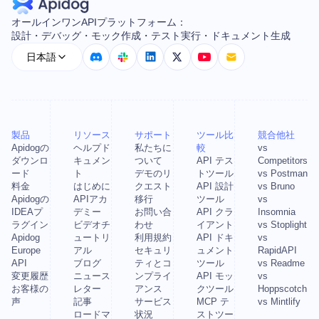
オールインワンAPIプラットフォーム：
設計・デバッグ・モック作成・テスト実行・ドキュメント生成
日本語
製品
リソース
サポート
ツール比
競合他社
Apidogの
ヘルプド
私たちに
較
vs
ダウンロ
キュメン
ついて
API テス
Competitors
ード
ト
デモのリ
トツール
vs Postman
料金
はじめに
クエスト
API 設計
vs Bruno
Apidogの
APIアカ
移行
ツール
vs
IDEAプ
デミー
お問い合
API クラ
Insomnia
ラグイン
ビデオチ
わせ
イアント
vs Stoplight
Apidog
ュートリ
利用規約
API ドキ
vs
Europe
アル
セキュリ
ュメント
RapidAPI
API
ブログ
ティとコ
ツール
vs Readme
変更履歴
ニュース
ンプライ
API モッ
vs
お客様の
レター
アンス
クツール
Hoppscotch
声
記事
サービス
MCP テ
vs Mintlify
ロードマ
状況
ストツー