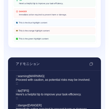
アドモニション
:::warning[WARNING]

Proceed with caution, as potential risks may be involved.

:::

:::tip[TIPS]

Here's a helpful tip to improve your task efficiency.

:::

:::danger[DANGER]
