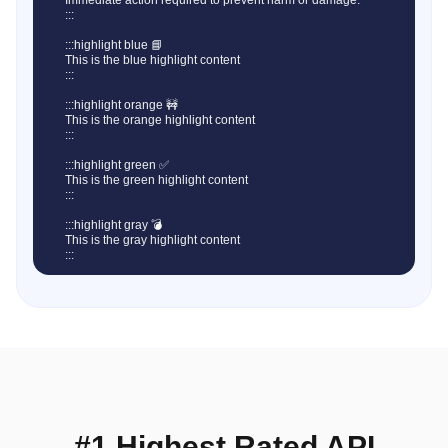
Immediate action required to prevent harm or damage.

:::

:::highlight blue 📘

This is the blue highlight content

:::

:::highlight orange 🚧

This is the orange highlight content

:::

:::highlight green ✅

This is the green highlight content

:::

:::highlight gray 💣

This is the gray highlight content

:::
#1 Highest Rated API