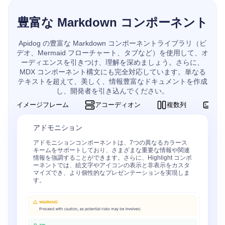
豊富な Markdown コンポーネント
Apidog の豊富な Markdown コンポーネントライブラリ（ビ
デオ、Mermaid フローチャート、タブなど）を使用して、オ
ーディエンスを引きつけ、理解を深めましょう。さらに、
MDX コンポーネント構文にも完全対応しています。単なる
テキストを超えて、美しく、情報豊富なドキュメントを作成
し、開発者を引き込んでください。
イメージフレーム
アコーディオン
複数列
カ
アドモニション
アドモニションコンポーネントは、7つの異なるカラース
キームをサポートしており、さまざまな重要な情報や関連
情報を強調することができます。さらに、Highlight コンポ
ーネントでは、絵文字やアイコンの表示と非表示をカスタ
マイズでき、より個性的なプレゼンテーションを実現しま
す。