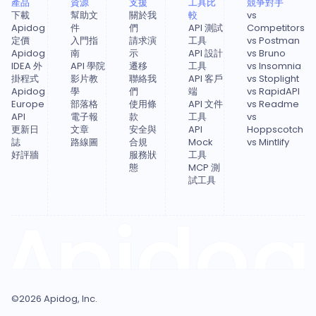
產品
資源
支援
工具比
競爭對手
下載
幫助文
關於我
較
vs
Apidog
件
們
API 測試
Competitors
定價
入門指
請求演
工具
vs Postman
Apidog
南
示
API 設計
vs Bruno
IDEA 外
API 學院
遷移
工具
vs Insomnia
掛程式
影片教
聯絡我
API 客戶
vs Stoplight
Apidog
學
們
端
vs RapidAPI
Europe
部落格
使用條
API 文件
vs Readme
API
電子報
款
工具
vs
更新日
文章
安全與
API
Hoppscotch
誌
路線圖
合規
Mock
vs Mintlify
好評牆
服務狀
工具
態
MCP 測
試工具
©
2026
Apidog, Inc.