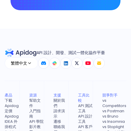
API 設計、開發、測試一體化協作平臺
繁體中文
產品
資源
支援
工具比
競爭對手
下載
幫助文
關於我
較
vs
Apidog
件
們
API 測試
Competitors
定價
入門指
請求演
工具
vs Postman
Apidog
南
示
API 設計
vs Bruno
IDEA 外
API 學院
遷移
工具
vs Insomnia
掛程式
影片教
聯絡我
API 客戶
vs Stoplight