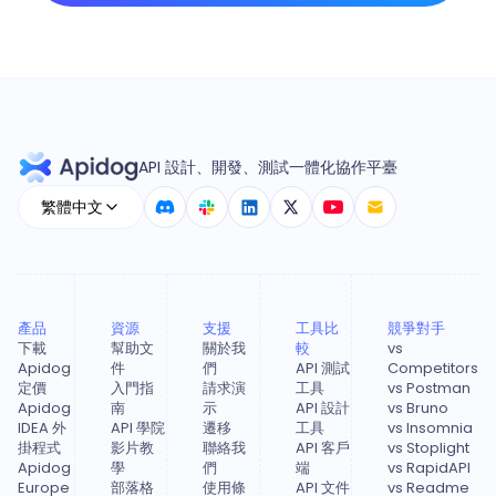
API 設計、開發、測試一體化協作平臺
繁體中文
產品
資源
支援
工具比
競爭對手
下載
幫助文
關於我
較
vs
Apidog
件
們
API 測試
Competitors
定價
入門指
請求演
工具
vs Postman
Apidog
南
示
API 設計
vs Bruno
IDEA 外
API 學院
遷移
工具
vs Insomnia
掛程式
影片教
聯絡我
API 客戶
vs Stoplight
Apidog
學
們
端
vs RapidAPI
Europe
部落格
使用條
API 文件
vs Readme