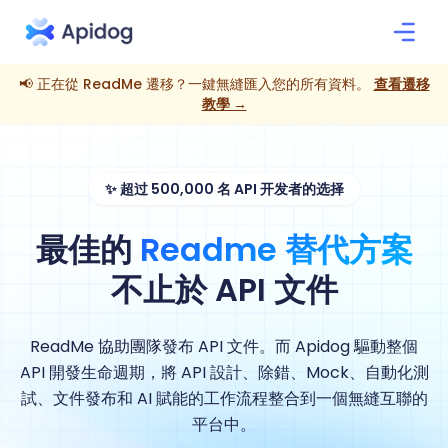
📢
正在從 ReadMe 遷移？一鍵無縫匯入您的所有資料。
查看遷移
教學 →
✨
超过 500,000 名 API 开发者的选择
最佳的
Readme 替代方案
不止於 API 文件
ReadMe 協助團隊發布 API 文件。而 Apidog 驅動整個
API 開發生命週期，將 API 設計、除錯、Mock、自動化測
試、文件發布和 AI 賦能的工作流程整合到一個無縫互聯的
平台中。