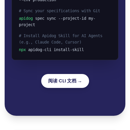
# Sync your specifications with Git
apidog
spec sync --project-id my-
project
# Install Apidog Skill for AI Agents
(e.g., Claude Code, Cursor)
npx
apidog-cli install-skill
阅读 CLI 文档 →