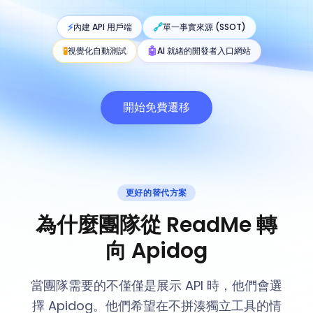
⚡
🔗
內建 API 用戶端
單一事實來源 (SSOT)
🧪
🤖
視覺化自動測試
AI 就緒的開發者入口網站
開始免費遷移
更好的替代方案
為什麼團隊從 ReadMe 轉
向 Apidog
當團隊需要的不僅僅是展示 API 時，他們會選
擇 Apidog。他們希望在不拼湊獨立工具的情