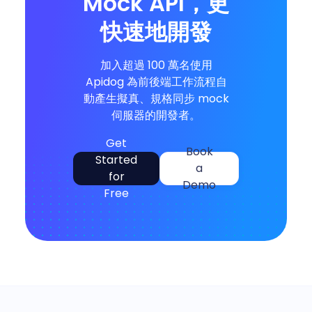
Mock API，更
快速地開發
加入超過 100 萬名使用
Apidog 為前後端工作流程自
動產生擬真、規格同步 mock
伺服器的開發者。
Get
Book
Started
a
for
Demo
Free