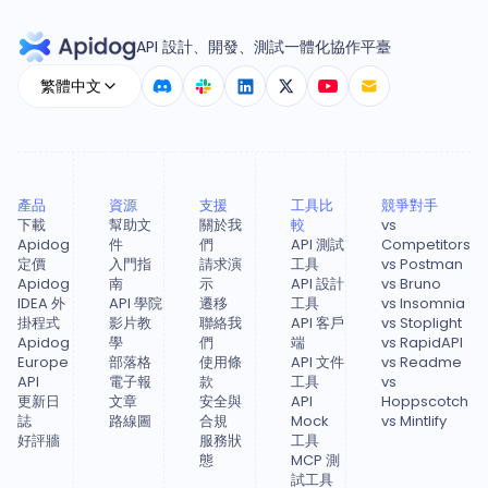
API 設計、開發、測試一體化協作平臺
繁體中文
產品
資源
支援
工具比
競爭對手
下載
幫助文
關於我
較
vs
Apidog
件
們
API 測試
Competitors
定價
入門指
請求演
工具
vs Postman
Apidog
南
示
API 設計
vs Bruno
IDEA 外
API 學院
遷移
工具
vs Insomnia
掛程式
影片教
聯絡我
API 客戶
vs Stoplight
Apidog
學
們
端
vs RapidAPI
Europe
部落格
使用條
API 文件
vs Readme
API
電子報
款
工具
vs
更新日
文章
安全與
API
Hoppscotch
誌
路線圖
合規
Mock
vs Mintlify
好評牆
服務狀
工具
態
MCP 測
試工具