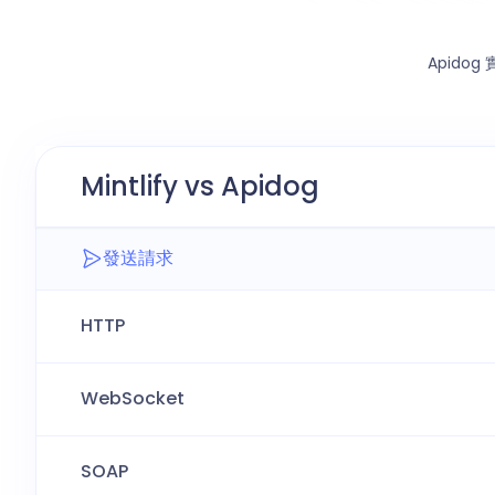
Apido
Mintlify vs Apidog
發送請求
HTTP
WebSocket
SOAP