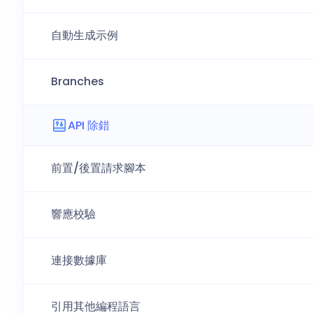
自動生成示例
Branches
API 除錯
前置/後置請求腳本
響應校驗
連接數據庫
引用其他編程語言