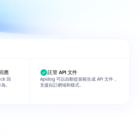
 回應
託管 API 文件
ck 回
Apidog 可以自動從規範生成 API 文件，
行為。
支援自訂網域和樣式。