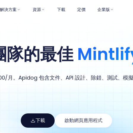
解決方案
資源
下載
定價
企業版
 團隊的最佳
Mintl
 $300/月。Apidog 包含文件、API 設計、除錯、測試、
下載
啟動網頁應用程式