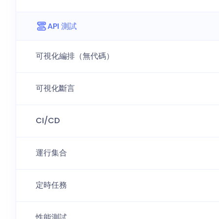
API 測試
可視化編排（無代碼）
可視化斷言
CI/CD
運行集合
定時任務
性能測試