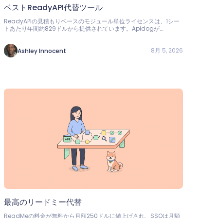
ベストReadyAPI代替ツール
ReadyAPIの見積もりベースのモジュール単位ライセンスは、1シー
トあたり年間約829ドルから提供されています。Apidogが
ReadyAPIの最適な代替となる理由をご覧ください。テスト、負
荷、モック機能が1ユーザーあたり9ドルで、4ユーザーまで無料で利
用可能です。
8月 5, 2026
Ashley Innocent
最高のリードミー代替
ReadMeの料金が無料から月額250ドルに値上げされ、SSOは月額