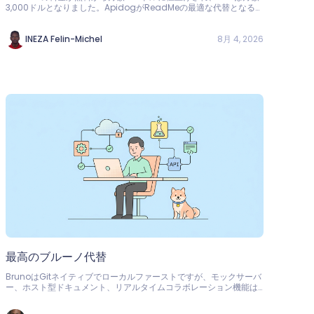
3,000ドルとなりました。ApidogがReadMeの最適な代替となる理
由をご覧ください：テスト済みの仕様からドキュメントを生成、4ユ
ーザーまで無料。
8月 4, 2026
INEZA Felin-Michel
最高のブルーノ代替
BrunoはGitネイティブでローカルファーストですが、モックサーバ
ー、ホスト型ドキュメント、リアルタイムコラボレーション機能は
ありません。ApidogがBrunoの最適な代替である理由をご覧くだ
さい。4ユーザーまで無料。