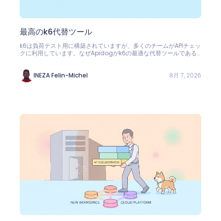
最高のk6代替ツール
k6は負荷テスト用に構築されていますが、多くのチームがAPIチェッ
クに利用しています。なぜApidogがk6の最適な代替ツールである
かをご覧ください：ビジュアルテスト、無制限の実行、無料のCI、
そしてモック。
8月 7, 2026
INEZA Felin-Michel