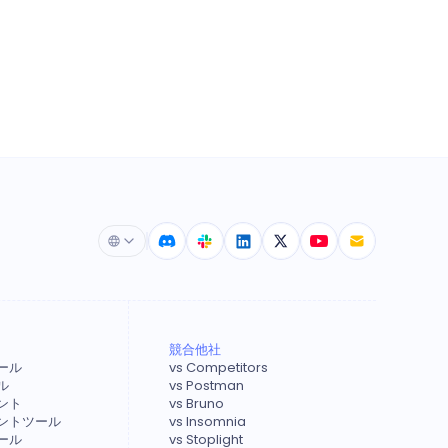
競合他社
ツール
vs Competitors
ル
vs Postman
アント
vs Bruno
メントツール
vs Insomnia
ツール
vs Stoplight