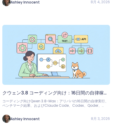
8月 4, 2026
Ashley Innocent
クウェン3.8 コーディング向け：16日間の自律稼働
とクロードコード連携
コーディング向けQwen 3.8-Max：アリババの16日間の自律実行、
ベンチマーク結果、およびClaude Code、Codex、Qoder、
Qwen Code、OpenClawの公式設定
8月 3, 2026
Ashley Innocent