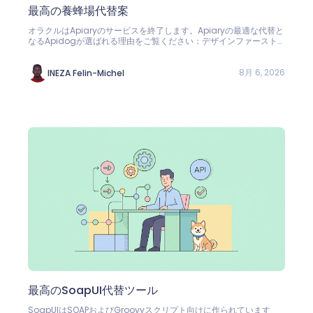
最高の養蜂場代替案
オラクルはApiaryのサービスを終了します。Apiaryの最適な代替と
なるApidogが選ばれる理由をご覧ください：デザインファースト
なOpenAPIエディタ、ホスト型ドキュメント、スマートモック、
Dreddスタイルのコントラクトテストが、4ユーザーまで無料で利
用できます。API Blueprintの変換パスも含まれます。
8月 6, 2026
INEZA Felin-Michel
最高のSoapUI代替ツール
SoapUIはSOAPおよびGroovyスクリプト向けに作られています