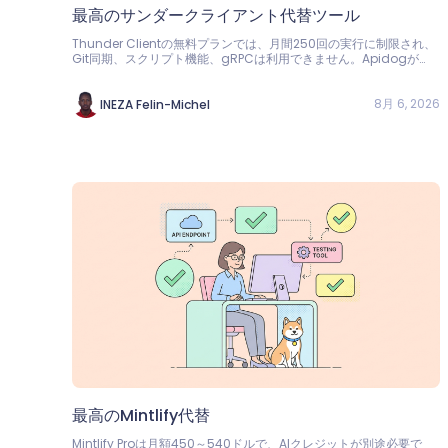
最高のサンダークライアント代替ツール
Thunder Clientの無料プランでは、月間250回の実行に制限され、
Git同期、スクリプト機能、gRPCは利用できません。Apidogが
Thunder Clientの最適な代替ツールである理由をご覧ください。こ
れらすべての機能が4ユーザーまで無料で利用でき、さらにモック機
能、ドキュメント作成、CIテストも提供されます。
8月 6, 2026
INEZA Felin-Michel
最高のMintlify代替
Mintlify Proは月額450～540ドルで、AIクレジットが別途必要で