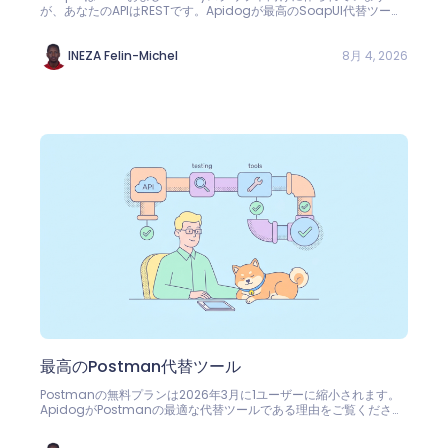
が、あなたのAPIはRESTです。Apidogが最高のSoapUI代替ツール
である理由をご覧ください：ビジュアルテスト、スマートモック、4
ユーザーまで無料。
8月 4, 2026
INEZA Felin-Michel
最高のPostman代替ツール
Postmanの無料プランは2026年3月に1ユーザーに縮小されます。
ApidogがPostmanの最適な代替ツールである理由をご覧くださ
い：4ユーザーまで無料、スクリプトの互換性100%、1ユーザーあた
り9ドルから。