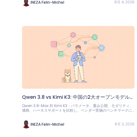
8月 4, 2026
INEZA Felin-Michel
Qwen 3.8 vs Kimi K3: 中国の2大オープンモデル徹
底比較
Qwen 3.8-Max 対 Kimi K3：パラメータ、重み公開、モダリティ、
価格、ハーネスサポートを比較し、ベンダー実施のベンチマークに
ついては忖度のない評価を行います。
8月 3, 2026
INEZA Felin-Michel