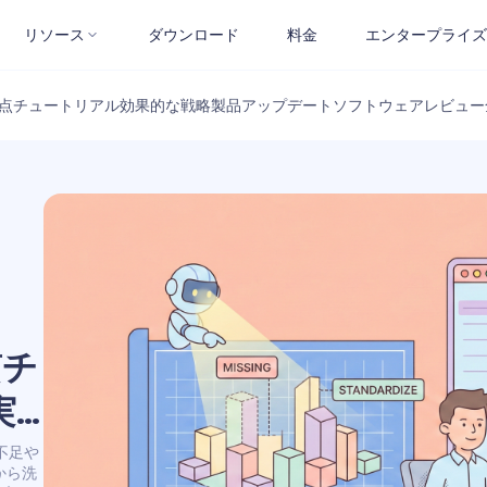
リソース
ダウンロード
料金
エンタープライズ
点
チュートリアル
効果的な戦略
製品アップデート
ソフトウェアレビュー
質チ
実
不足や
から洗