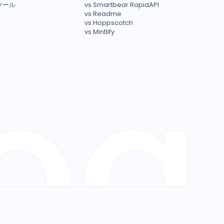
ツール
vs Smartbear RapidAPI
vs Readme
vs Hoppscotch
vs Mintlify