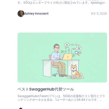
す。SSOはエンタープライズ向けに限定されています。Apidogが
Mintlifyの最適な代替である理由をご覧ください。テスト済みの仕様
からドキュメントを生成でき、4つまで無料でご利用いただけます。
8月 5, 2026
Ashley Innocent
ベストSwaggerHub代替ツール
SwaggerHubのTeamプランは、50回の従量制テスト実行とブラ
ンディングポータルを含み、1ユーザーあたり34.44ドルです。
Apidogが最高のSwaggerHub代替ツールである理由をご覧くださ
い：無制限で、1ユーザーあたり9ドルです。