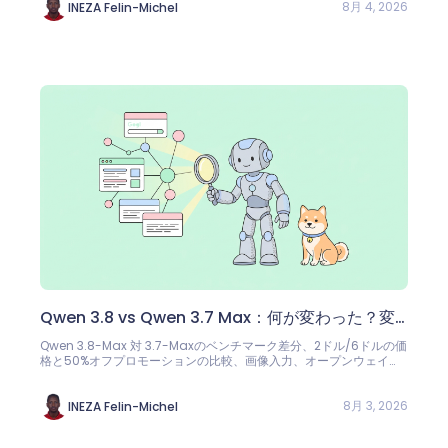
8月 4, 2026
INEZA Felin-Michel
Qwen 3.8 vs Qwen 3.7 Max：何が変わった？変
更点を徹底解説
Qwen 3.8-Max 対 3.7-Maxのベンチマーク差分、2ドル/6ドルの価
格と50%オフプロモーションの比較、画像入力、オープンウェイ
ト。いつアップグレードし、いつ待つべきか。
8月 3, 2026
INEZA Felin-Michel