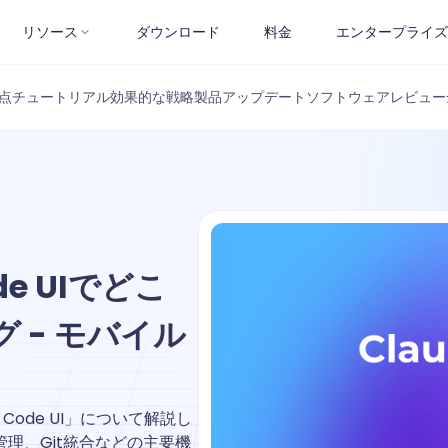
リソース
ダウンロード
料金
エンタープライズ
点
チュートリアル
効果的な戦略
製品アップデート
ソフトウェアレビュー
de UIでどこ
 - モバイル
Code UI」について解説し
理、Git統合などの主要機