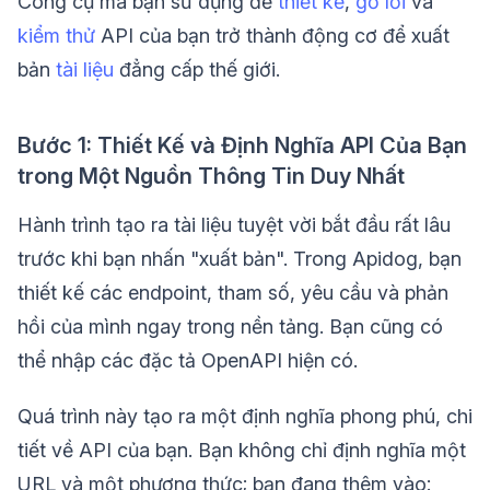
Công cụ mà bạn sử dụng để
thiết kế
,
gỡ lỗi
và
kiểm thử
API của bạn trở thành động cơ để xuất
bản
tài liệu
đẳng cấp thế giới.
Bước 1: Thiết Kế và Định Nghĩa API Của Bạn
trong Một Nguồn Thông Tin Duy Nhất
Hành trình tạo ra tài liệu tuyệt vời bắt đầu rất lâu
trước khi bạn nhấn "xuất bản". Trong Apidog, bạn
thiết kế các endpoint, tham số, yêu cầu và phản
hồi của mình ngay trong nền tảng. Bạn cũng có
thể nhập các đặc tả OpenAPI hiện có.
Quá trình này tạo ra một định nghĩa phong phú, chi
tiết về API của bạn. Bạn không chỉ định nghĩa một
URL và một phương thức; bạn đang thêm vào: