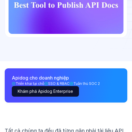
Apidog cho doanh nghiệp
Triển khai tại chỗ
SSO & RBAC
Tuân thủ SOC 2
Khám phá Apidog Enterprise
Tất cả chúng ta đều đã từng gặp phải tài liệu API