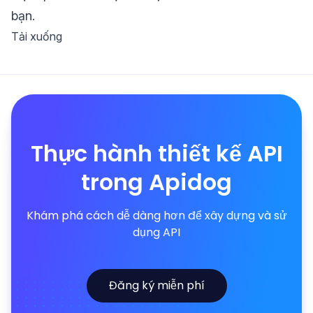
bạn.
Tải xuống
Thực hành thiết kế API
trong Apidog
Khám phá cách dễ dàng hơn để xây dựng và sử
dụng API
Đăng ký miễn phí