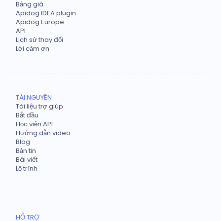
Bảng giá
Apidog IDEA plugin
Apidog Europe
API
Lịch sử thay đổi
Lời cảm ơn
TÀI NGUYÊN
Tài liệu trợ giúp
Bắt đầu
Học viện API
Hướng dẫn video
Blog
Bản tin
Bài viết
Lộ trình
HỖ TRỢ