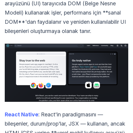
arayüzünü (UI) tarayıcıda DOM (Belge Nesne
Modeli) kullanarak işler, performans için **sanal
DOM**'dan faydalanır ve yeniden kullanılabilir UI
bileşenleri oluşturmaya olanak tanır.
React Native
: React'in paradigmasını —
bileşenler, durum/prop'lar, JSX — kullanan, ancak
HTML/CSS yerine **yerel mobil kullanıcı arayüzü