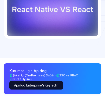
Kurumsal İçin Apidog
Şirket İçi (On-Premises) Dağıtım
SSO ve RBAC
SOC 2 Uyumlu
Apidog Enterprise'ı Keşfedin