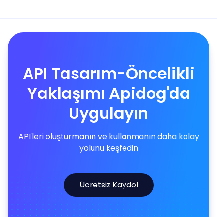
API Tasarım-Öncelikli
Yaklaşımı Apidog'da
Uygulayın
API'leri oluşturmanın ve kullanmanın daha kolay
yolunu keşfedin
Ücretsiz Kaydol