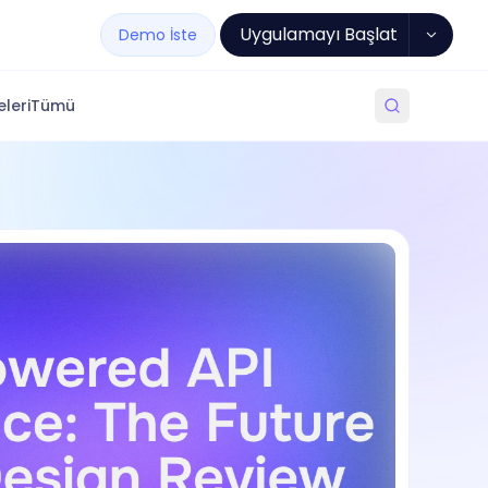
Uygulamayı Başlat
Demo İste
leri
Tümü