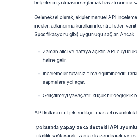
belgelenmiş olmasını sağlamak hayati öneme sah
Geleneksel olarak, ekipler manuel API incelemele
inceler, adlandırma kurallarını kontrol eder, ya
Spesifikasyonu gibi) uygunluğu sağlar. Ancak, m
Zaman alıcı ve hataya açıktır. API büyüdük
haline gelir.
İncelemeler tutarsız olma eğilimindedir: farkl
sapmalara yol açar.
Geliştirmeyi yavaşlatır: küçük bir değişiklik 
API kullanımı ölçeklendikçe, manuel uyumluluk k
İşte burada
yapay zeka destekli API uyuml
tutarlılık sağlayarak, zaman kazandırarak ve ins