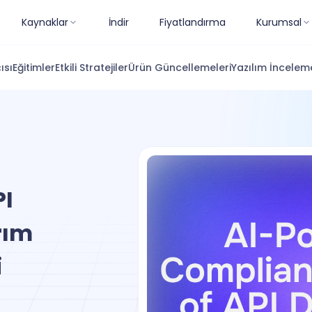
Kaynaklar
İndir
Fiyatlandırma
Kurumsal
ısı
Eğitimler
Etkili Stratejiler
Ürün Güncellemeleri
Yazılım İnceleme
PI
rım
i