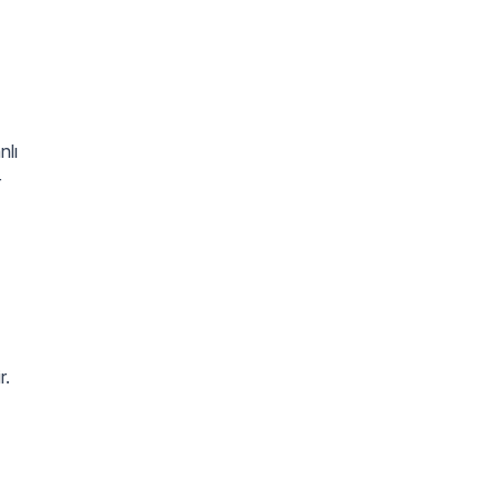
nlı
r
r.