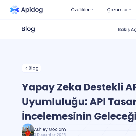
Özellikler
Çözümler
Bakış Aç
Blog
Yapay Zeka Destekli A
Uyumluluğu: API Tasa
İncelemesinin Geleceğ
Ashley Goolam
3 December 2025