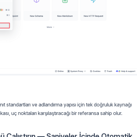
nıt standartları ve adlandırma yapısı için tek doğruluk kaynağı
ası, uç noktaları karşılaştıracağı bir referansa sahip olur.
 Çalıştırın — Saniyeler İçinde Otomatik