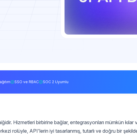
ağıtım
SSO ve RBAC
SOC 2 Uyumlu
ğidir. Hizmetleri birbirine bağlar, entegrasyonları mümkün kılar 
kezi rolüyle, API'lerin iyi tasarlanmış, tutarlı ve doğru bir şekild