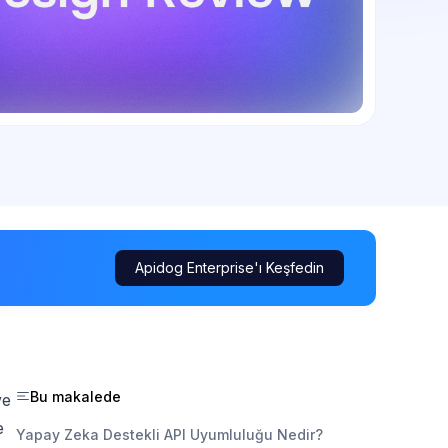
Apidog Enterprise'ı Keşfedin
Bu makalede
ve
e
Yapay Zeka Destekli API Uyumluluğu Nedir?