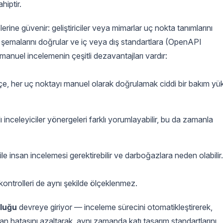
iptir.
rine güvenir: geliştiriciler veya mimarlar uç nokta tanımlarını
nıt şemalarını doğrular ve iç veya dış standartlara (OpenAPI
anuel incelemenin çeşitli dezavantajları vardır:
çe, her uç noktayı manuel olarak doğrulamak ciddi bir bakım yü
ı inceleyiciler yönergeleri farklı yorumlayabilir, bu da zamanla
bile insan incelemesi gerektirebilir ve darboğazlara neden olabilir.
ontrolleri de aynı şekilde ölçeklenmez.
uluğu
devreye giriyor — inceleme sürecini otomatikleştirerek,
an hatasını azaltarak, aynı zamanda katı tasarım standartlarını