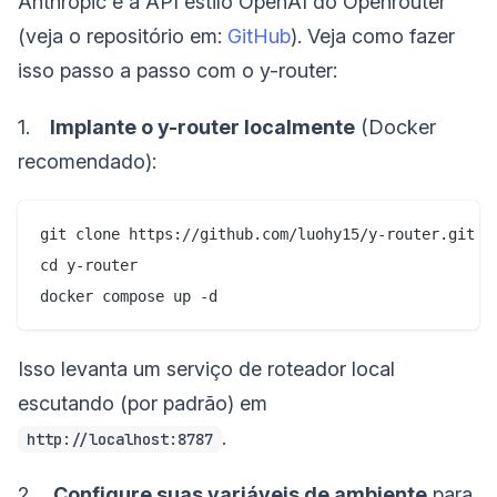
Anthropic e a API estilo OpenAI do Openrouter
(veja o repositório em:
GitHub
). Veja como fazer
isso passo a passo com o y-router:
1.
Implante o y-router localmente
(Docker
recomendado):
git clone https://github.com/luohy15/y-router.git

cd y-router

Isso levanta um serviço de roteador local
escutando (por padrão) em
.
http://localhost:8787
2.
Configure suas variáveis de ambiente
para