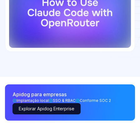
Apidog para empresas
Implantação local
SSO & RBAC
Conforme SOC 2
Explorar Apidog Enterprise