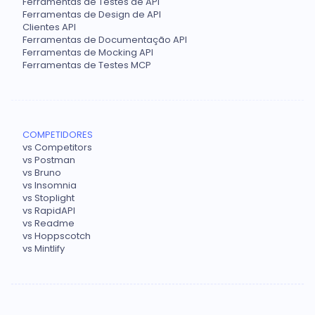
Ferramentas de Testes de API
Ferramentas de Design de API
Clientes API
Ferramentas de Documentação API
Ferramentas de Mocking API
Ferramentas de Testes MCP
COMPETIDORES
vs Competitors
vs Postman
vs Bruno
vs Insomnia
vs Stoplight
vs RapidAPI
vs Readme
vs Hoppscotch
vs Mintlify