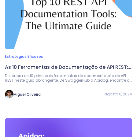
Estratégias Eficazes
As 10 Ferramentas de Documentação de API REST:
O Guia Definitivo
Descubra as 10 principais ferramentas de documentação de API
REST neste guia abrangente. De SwaggerHub a Apidog, encontre a
ferramenta perfeita para suas necessidades. Otimize sua
documentação de API com essas ferramentas poderosas e fáceis
de usar.
agosto 6, 2024
Miguel Oliveira