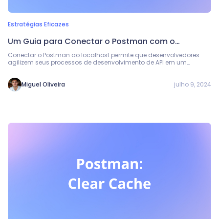
Estratégias Eficazes
Um Guia para Conectar o Postman com o
Localhost
Conectar o Postman ao localhost permite que desenvolvedores
agilizem seus processos de desenvolvimento de API em um
ambiente controlado.
julho 9, 2024
Miguel Oliveira