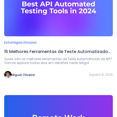
Estratégias Eficazes
15 Melhores Ferramentas de Teste Automatizado
de API em 2026
Quais são as melhores ferramentas de Teste Automatizado de API?
Vamos explorar todas elas em detalhes neste artigo!
agosto 8, 2024
Miguel Oliveira