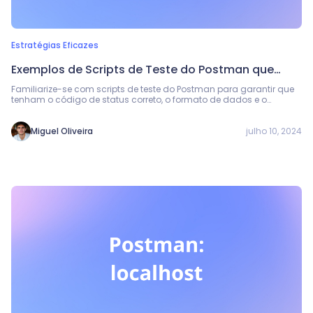
Estratégias Eficazes
Exemplos de Scripts de Teste do Postman que
Você Precisa Conhecer
Familiarize-se com scripts de teste do Postman para garantir que
tenham o código de status correto, o formato de dados e o
conteúdo adequados para validar respostas JSON e tratar erros.
julho 10, 2024
Miguel Oliveira