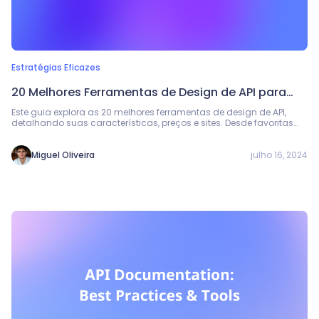
Estratégias Eficazes
20 Melhores Ferramentas de Design de API para
Mac em 2026
Este guia explora as 20 melhores ferramentas de design de API,
detalhando suas características, preços e sites. Desde favoritas
como Postman e SwaggerHub até ferramentas especializadas
como Apidog e RAML Workbench, encontre o software ideal para
agilizar o desenvolvimento da sua API.
julho 16, 2024
Miguel Oliveira