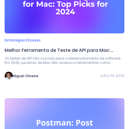
Estratégias Eficazes
Melhor Ferramenta de Teste de API para Mac:
Melhores Opções para 2026
Os testes de API são cruciais para o desenvolvimento de software.
Em 2026, usuários de Mac têm acesso a ferramentas como
Apidog, Postman e Paw. Este guia analisa 20 ferramentas de teste
de API, destacando recursos, preços e vantagens para ajudar você
a escolher a melhor para suas necessidades.
julho 24, 2024
Miguel Oliveira