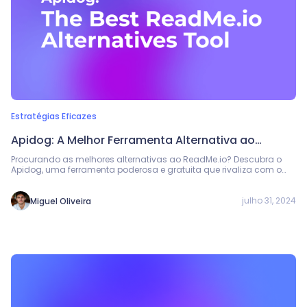
Estratégias Eficazes
Apidog: A Melhor Ferramenta Alternativa ao
ReadMe.io (Grátis)
Procurando as melhores alternativas ao ReadMe.io? Descubra o
Apidog, uma ferramenta poderosa e gratuita que rivaliza com o
ReadMe.io na documentação de APIs.
julho 31, 2024
Miguel Oliveira