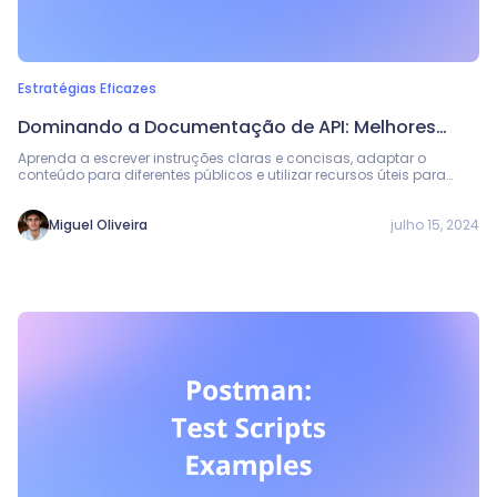
Estratégias Eficazes
Dominando a Documentação de API: Melhores
Práticas e Ferramentas
Aprenda a escrever instruções claras e concisas, adaptar o
conteúdo para diferentes públicos e utilizar recursos úteis para
agilizar o processo de documentação. Ao seguir essas dicas, você
pode garantir que sua API seja bem compreendida e adotada por
uma comunidade de desenvolvedores mais ampla.
julho 15, 2024
Miguel Oliveira