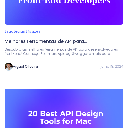
Estratégias Eficazes
Melhores Ferramentas de API para
Desenvolvedores Front-End
Descubra as melhores ferramentas de API para desenvolvedores
front-end! Conheça Postman, Apidog, Swagger e mais para
otimizar seu fluxo de trabalho, automatizar testes e melhorar a
integração de APIs.
julho 18, 2024
Miguel Oliveira