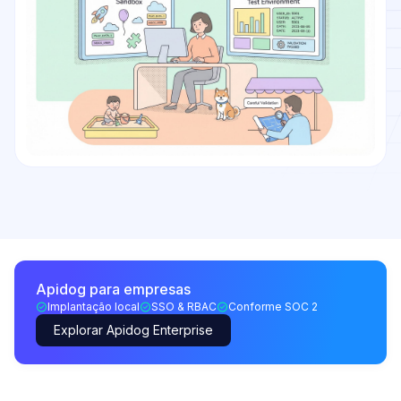
Apidog para empresas
Implantação local
SSO & RBAC
Conforme SOC 2
Explorar Apidog Enterprise