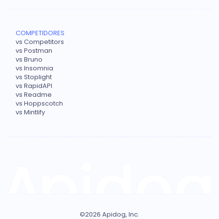
COMPETIDORES
vs Competitors
vs Postman
vs Bruno
vs Insomnia
vs Stoplight
vs RapidAPI
vs Readme
vs Hoppscotch
vs Mintlify
©
2026
Apidog, Inc.