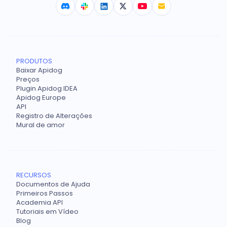
PRODUTOS
Baixar Apidog
Preços
Plugin Apidog IDEA
Apidog Europe
API
Registro de Alterações
Mural de amor
RECURSOS
Documentos de Ajuda
Primeiros Passos
Academia API
Tutoriais em Vídeo
Blog