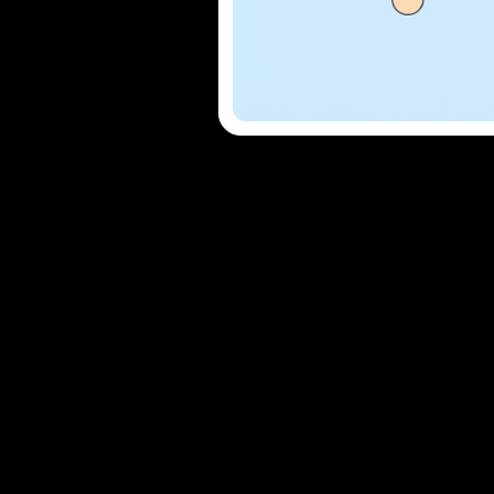
O & RBAC
Conforme SOC 2
nuo assistido por IA, mas o prende ao ecossistema da
ente. Para equipes que desenvolvem ferramentas internas