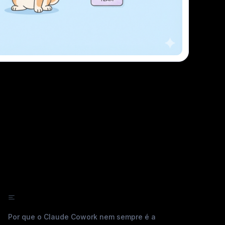
Explorar Apidog Enterprise
Neste artigo
Por que o Claude Cowork nem sempre é a