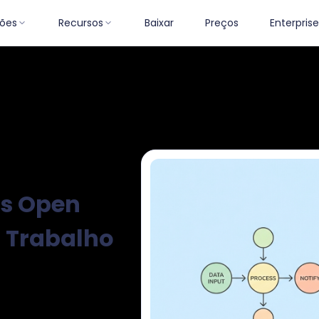
ões
Recursos
Baixar
Preços
Enterprise
toriais
Estratégias Eficazes
Atualizações do Produto
Análises 
as Open
 Trabalho