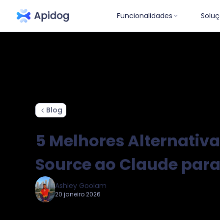
Funcionalidades
Soluç
Ponto de vista
Tu
Blog
5 Melhores Alternativ
Source ao Claude para
Ashley Goolam
20 janeiro 2026