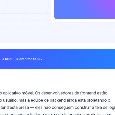
O & RBAC
Conforme SOC 2
 aplicativo móvel. Os desenvolvedores de frontend estão
do usuário, mas a equipe de backend ainda está projetando o
end está presa — eles não conseguem construir a tela de log
não conseguem testar a página de listagem de produtos sem