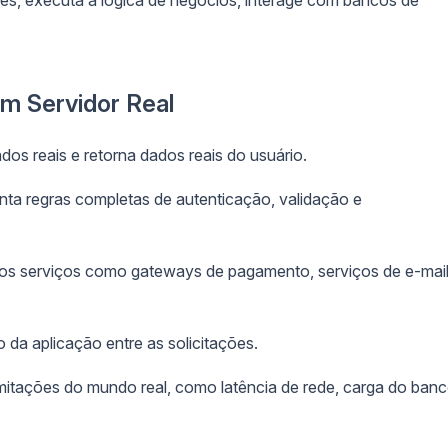
ões, executa a lógica de negócios, interage com bancos de
um Servidor Real
s reais e retorna dados reais do usuário.
ta regras completas de autenticação, validação e
os serviços como gateways de pagamento, serviços de e-mail
da aplicação entre as solicitações.
imitações do mundo real, como latência de rede, carga do ban