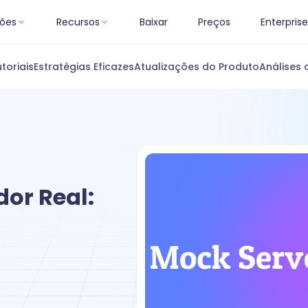
ões
Recursos
Baixar
Preços
Enterprise
toriais
Estratégias Eficazes
Atualizações do Produto
Análises 
dor Real: