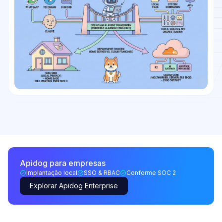
Apidog para empresas
Implantação local
SSO & RBAC
Conforme SOC 2
Explorar Apidog Enterprise