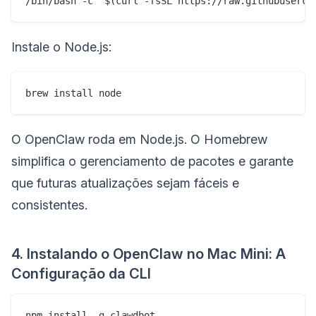
/bin/bash -c "$(curl -fsSL https://raw.githubuserco
Instale o Node.js:
brew install node
O OpenClaw roda em Node.js. O Homebrew
simplifica o gerenciamento de pacotes e garante
que futuras atualizações sejam fáceis e
consistentes.
4. Instalando o OpenClaw no Mac Mini: A
Configuração da CLI
npm install -g clawdbot