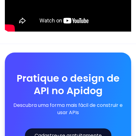
Pratique o design de
API no Apidog
Descubra uma forma mais fácil de construir e
usar APIs
Cadastre-se gratuitamente