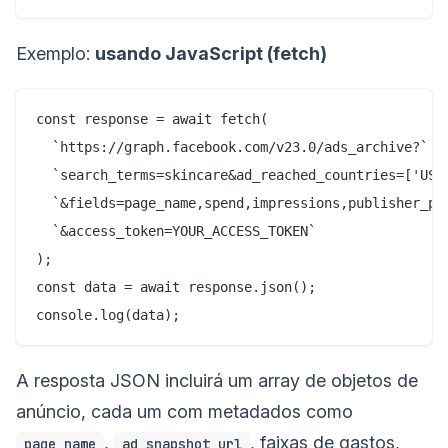
Exemplo:
usando JavaScript (fetch)
const response = await fetch(

  `https://graph.facebook.com/v23.0/ads_archive?` +

  `search_terms=skincare&ad_reached_countries=['US']
  `&fields=page_name,spend,impressions,publisher_pla
  `&access_token=YOUR_ACCESS_TOKEN`

);

const data = await response.json();

A resposta JSON incluirá um array de objetos de
anúncio, cada um com metadados como
,
, faixas de gastos,
page_name
ad_snapshot_url