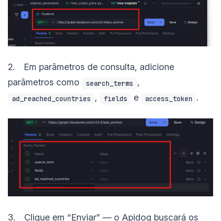
2. Em parâmetros de consulta, adicione
parâmetros como
,
search_terms
,
e
.
ad_reached_countries
fields
access_token
3. Clique em “Enviar” — o Apidog buscará os