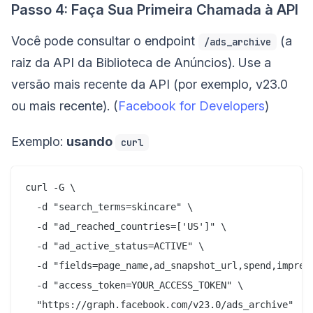
Passo 4: Faça Sua Primeira Chamada à API
Você pode consultar o endpoint
(a
/ads_archive
raiz da API da Biblioteca de Anúncios). Use a
versão mais recente da API (por exemplo, v23.0
ou mais recente). (
Facebook for Developers
)
Exemplo:
usando
curl
curl -G \

  -d "search_terms=skincare" \

  -d "ad_reached_countries=['US']" \

  -d "ad_active_status=ACTIVE" \

  -d "fields=page_name,ad_snapshot_url,spend,impress
  -d "access_token=YOUR_ACCESS_TOKEN" \
