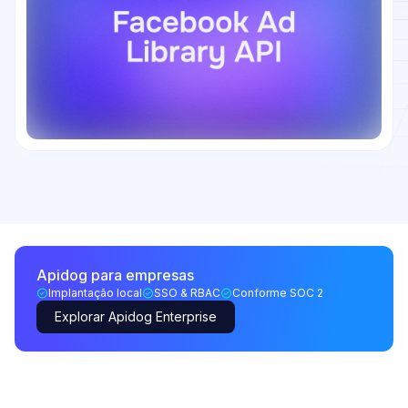
Apidog para empresas
Implantação local
SSO & RBAC
Conforme SOC 2
Explorar Apidog Enterprise