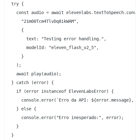
try {

  const audio = await elevenlabs.textToSpeech.conver
    "21m00Tcm4TlvDq8ikWAM",

    {

      text: "Testing error handling.",

      modelId: "eleven_flash_v2_5",

    }

  );

  await play(audio);

} catch (error) {

  if (error instanceof ElevenLabsError) {

    console.error(`Erro da API: ${error.message}, St
  } else {

    console.error("Erro inesperado:", error);

  }
