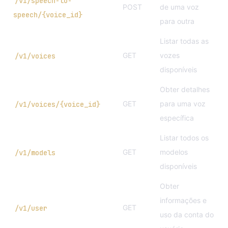
/v1/speech-to-
POST
de uma voz
speech/{voice_id}
para outra
Listar todas as
GET
vozes
/v1/voices
disponíveis
Obter detalhes
GET
para uma voz
/v1/voices/{voice_id}
específica
Listar todos os
GET
modelos
/v1/models
disponíveis
Obter
informações e
GET
/v1/user
uso da conta do