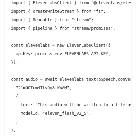
import { ElevenLabsClient } from "@elevenlabs/eleven
import { createWriteStream } from "fs";

import { Readable } from "stream";

import { pipeline } from "stream/promises";

const elevenlabs = new ElevenLabsClient({

  apiKey: process.env.ELEVENLABS_API_KEY,

});

const audio = await elevenlabs.textToSpeech.convert(
  "21m00Tcm4TlvDq8ikWAM",

  {

    text: "This audio will be written to a file usin
    modelId: "eleven_flash_v2_5",

  }

);
