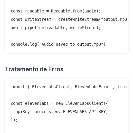
const readable = Readable.from(audio);

const writeStream = createWriteStream("output.mp3");
await pipeline(readable, writeStream);

Tratamento de Erros
import { ElevenLabsClient, ElevenLabsError } from "@
const elevenlabs = new ElevenLabsClient({

  apiKey: process.env.ELEVENLABS_API_KEY,

});
