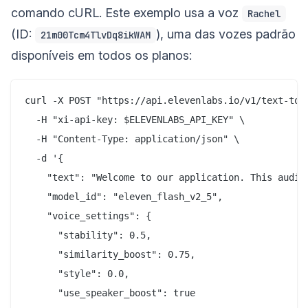
comando cURL. Este exemplo usa a voz
Rachel
(ID:
), uma das vozes padrão
21m00Tcm4TlvDq8ikWAM
disponíveis em todos os planos:
curl -X POST "https://api.elevenlabs.io/v1/text-to-s
  -H "xi-api-key: $ELEVENLABS_API_KEY" \

  -H "Content-Type: application/json" \

  -d '{

    "text": "Welcome to our application. This audio 
    "model_id": "eleven_flash_v2_5",

    "voice_settings": {

      "stability": 0.5,

      "similarity_boost": 0.75,

      "style": 0.0,

      "use_speaker_boost": true
