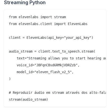
Streaming Python
from elevenlabs import stream

from elevenlabs.client import ElevenLabs

client = ElevenLabs(api_key="your_api_key")

audio_stream = client.text_to_speech.stream(

    text="Streaming allows you to start hearing aud
    voice_id="JBFqnCBsd6RMkjVDRZzb",

    model_id="eleven_flash_v2_5",

)

# Reproduzir áudio em stream através dos alto-falant