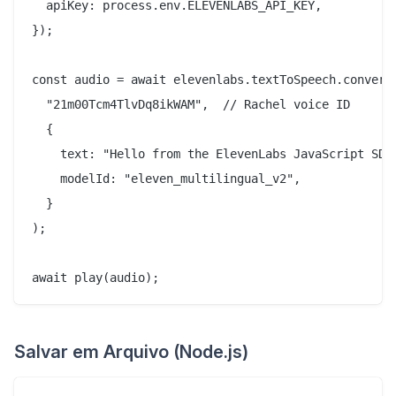
  apiKey: process.env.ELEVENLABS_API_KEY,

});

const audio = await elevenlabs.textToSpeech.convert(
  "21m00Tcm4TlvDq8ikWAM",  // Rachel voice ID

  {

    text: "Hello from the ElevenLabs JavaScript SDK!
    modelId: "eleven_multilingual_v2",

  }

);

Salvar em Arquivo (Node.js)