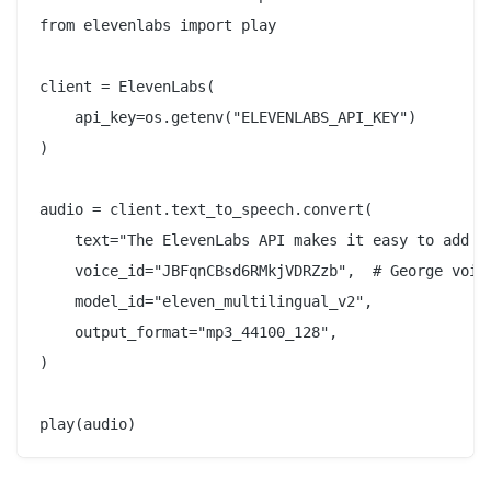
from elevenlabs import play

client = ElevenLabs(

    api_key=os.getenv("ELEVENLABS_API_KEY")

)

audio = client.text_to_speech.convert(

    text="The ElevenLabs API makes it easy to add re
    voice_id="JBFqnCBsd6RMkjVDRZzb",  # George voice
    model_id="eleven_multilingual_v2",

    output_format="mp3_44100_128",

)
