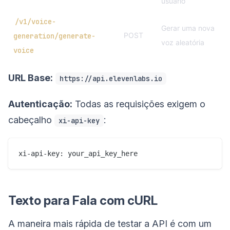
usuário
/v1/voice-
Gerar uma nova
POST
generation/generate-
voz aleatória
voice
URL Base:
https://api.elevenlabs.io
Autenticação:
Todas as requisições exigem o
cabeçalho
:
xi-api-key
Texto para Fala com cURL
A maneira mais rápida de testar a API é com um