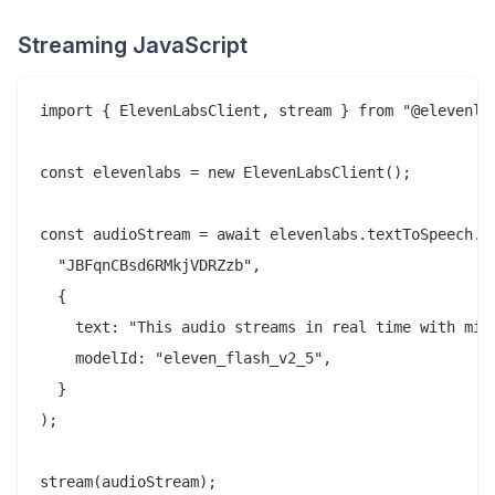
Streaming JavaScript
import { ElevenLabsClient, stream } from "@elevenlab
const elevenlabs = new ElevenLabsClient();

const audioStream = await elevenlabs.textToSpeech.st
  "JBFqnCBsd6RMkjVDRZzb",

  {

    text: "This audio streams in real time with mini
    modelId: "eleven_flash_v2_5",

  }

);
