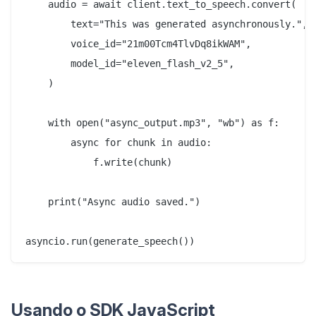
    audio = await client.text_to_speech.convert(

        text="This was generated asynchronously.",

        voice_id="21m00Tcm4TlvDq8ikWAM",

        model_id="eleven_flash_v2_5",

    )

    with open("async_output.mp3", "wb") as f:

        async for chunk in audio:

            f.write(chunk)

    print("Async audio saved.")

Usando o SDK JavaScript