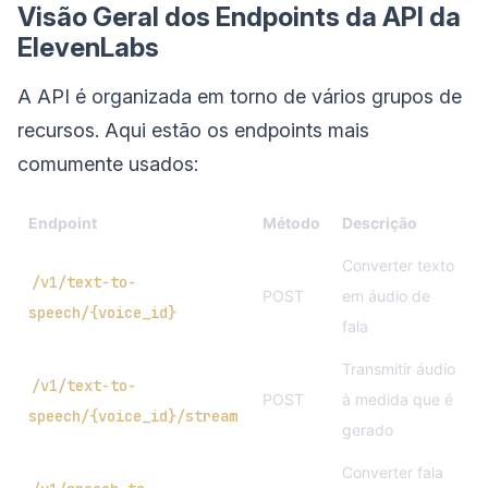
Visão Geral dos Endpoints da API da
ElevenLabs
A API é organizada em torno de vários grupos de
recursos. Aqui estão os endpoints mais
comumente usados:
Endpoint
Método
Descrição
Converter texto
/v1/text-to-
POST
em áudio de
speech/{voice_id}
fala
Transmitir áudio
/v1/text-to-
POST
à medida que é
speech/{voice_id}/stream
gerado
Converter fala