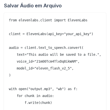
Salvar Áudio em Arquivo
from elevenlabs.client import ElevenLabs

client = ElevenLabs(api_key="your_api_key")

audio = client.text_to_speech.convert(

    text="This audio will be saved to a file.",

    voice_id="21m00Tcm4TlvDq8ikWAM",

    model_id="eleven_flash_v2_5",

)

with open("output.mp3", "wb") as f:

    for chunk in audio:

        f.write(chunk)
