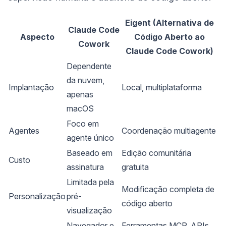
Eigent (Alternativa de
Claude Code
Aspecto
Código Aberto ao
Cowork
Claude Code Cowork)
Dependente
da nuvem,
Implantação
Local, multiplataforma
apenas
macOS
Foco em
Agentes
Coordenação multiagente
agente único
Baseado em
Edição comunitária
Custo
assinatura
gratuita
Limitada pela
Modificação completa de
Personalização
pré-
código aberto
visualização
Navegador e
Ferramentas MCP, APIs