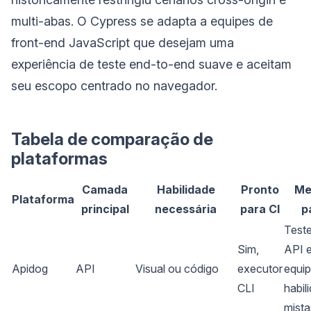
multi-abas. O Cypress se adapta a equipes de
front-end JavaScript que desejam uma
experiência de teste end-to-end suave e aceitam
seu escopo centrado no navegador.
Tabela de comparação de
plataformas
Camada
Habilidade
Pronto
Me
Plataforma
principal
necessária
para CI
p
Test
Sim,
API 
Apidog
API
Visual ou código
executor
equip
CLI
habil
mista