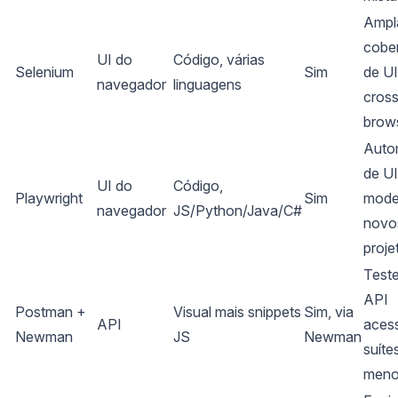
Ampl
cober
UI do
Código, várias
Selenium
Sim
de UI
navegador
linguagens
cros
brow
Auto
de UI
UI do
Código,
Playwright
Sim
mode
navegador
JS/Python/Java/C#
novo
proje
Test
API
Postman +
Visual mais snippets
Sim, via
API
acess
Newman
JS
Newman
suíte
meno