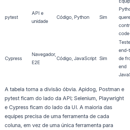
Equi
Pyth
API e
pytest
Código, Python
Sim
quer
unidade
contr
code-
Test
end-
Navegador,
Cypress
Código, JavaScript
Sim
de fr
E2E
end
JavaS
A tabela torna a divisão óbvia. Apidog, Postman e
pytest ficam do lado da API; Selenium, Playwright
e Cypress ficam do lado da UI. A maioria das
equipes precisa de uma ferramenta de cada
coluna, em vez de uma única ferramenta para