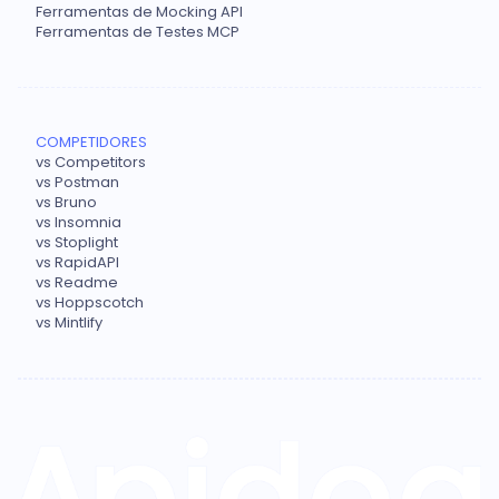
Ferramentas de Mocking API
Ferramentas de Testes MCP
COMPETIDORES
vs Competitors
vs Postman
vs Bruno
vs Insomnia
vs Stoplight
vs RapidAPI
vs Readme
vs Hoppscotch
vs Mintlify