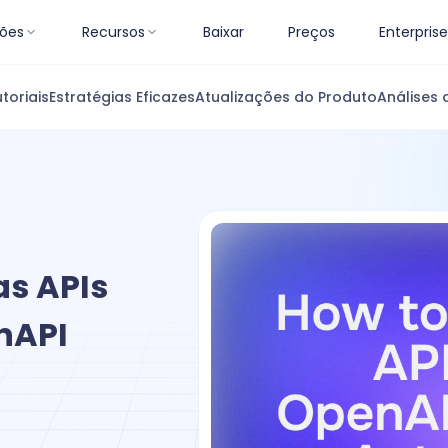
ões
Recursos
Baixar
Preços
Enterprise
toriais
Estratégias Eficazes
Atualizações do Produto
Análises 
as APIs
nAPI